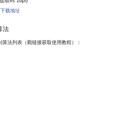
提取码: 2bpi)
ive下载地址
算法
别算法列表（戳链接获取使用教程）：