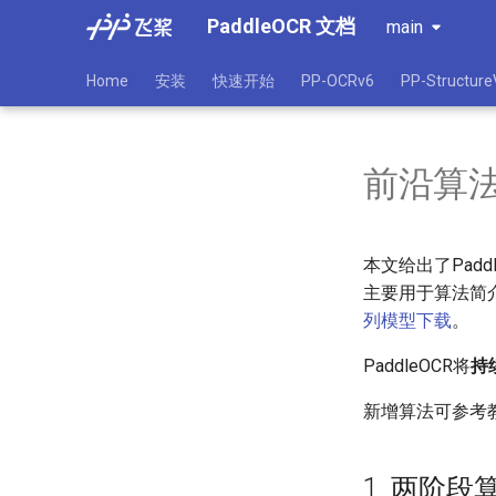
PaddleOCR 文档
main
Home
安装
快速开始
PP-OCRv6
PP-Structure
前沿算
本文给出了Pad
主要用于算法简
列模型下载
。
PaddleOCR将
持
新增算法可参考
1. 两阶段