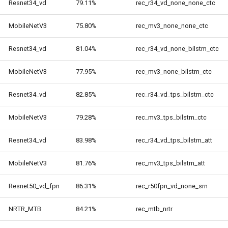
Resnet34_vd
79.11%
rec_r34_vd_none_none_ctc
MobileNetV3
75.80%
rec_mv3_none_none_ctc
Resnet34_vd
81.04%
rec_r34_vd_none_bilstm_ctc
MobileNetV3
77.95%
rec_mv3_none_bilstm_ctc
Resnet34_vd
82.85%
rec_r34_vd_tps_bilstm_ctc
MobileNetV3
79.28%
rec_mv3_tps_bilstm_ctc
Resnet34_vd
83.98%
rec_r34_vd_tps_bilstm_att
MobileNetV3
81.76%
rec_mv3_tps_bilstm_att
Resnet50_vd_fpn
86.31%
rec_r50fpn_vd_none_srn
NRTR_MTB
84.21%
rec_mtb_nrtr