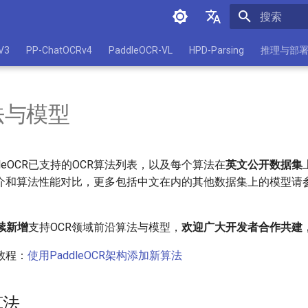
正在初始化
简体中文
V3
PP-ChatOCRv4
PaddleOCR-VL
HPD-Parsing
推理与部
English
法与模型
dleOCR已支持的OCR算法列表，以及每个算法在
英文公开数据集
介和算法性能对比，更多包括中文在内的其他数据集上的模型请
续新增
支持OCR领域前沿算法与模型，
欢迎广大开发者合作共建
教程：
使用PaddleOCR架构添加新算法
算法