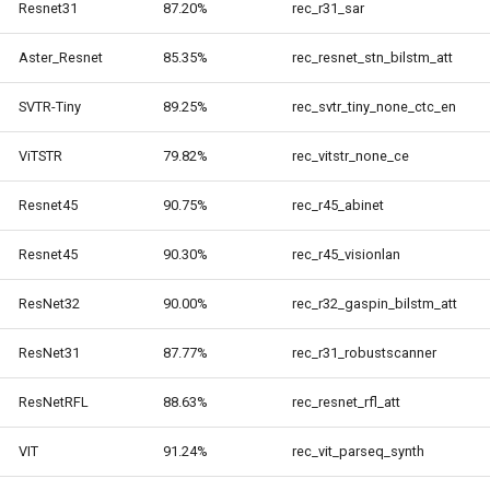
Resnet31
87.20%
rec_r31_sar
Aster_Resnet
85.35%
rec_resnet_stn_bilstm_att
SVTR-Tiny
89.25%
rec_svtr_tiny_none_ctc_en
ViTSTR
79.82%
rec_vitstr_none_ce
Resnet45
90.75%
rec_r45_abinet
Resnet45
90.30%
rec_r45_visionlan
ResNet32
90.00%
rec_r32_gaspin_bilstm_att
ResNet31
87.77%
rec_r31_robustscanner
ResNetRFL
88.63%
rec_resnet_rfl_att
VIT
91.24%
rec_vit_parseq_synth