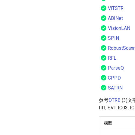
ViTSTR
ABINet
VisionLAN
SPIN
RobustScann
RFL
ParseQ
CPPD
SATRN
参考
DTRB
(3)
IIIT, SVT, I
模型