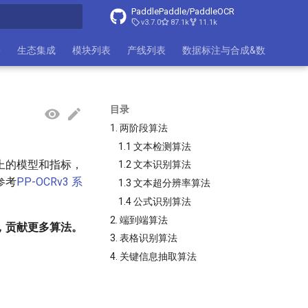
PaddlePaddle/PaddleOCR
v3.7.0
87.1k
11.1k
搜索引擎
署
生态集成
模块列表
产线列表
数据标注与合成&数据集
目录
1. 两阶段算法
1.1 文本检测算法
上的模型和指标，
1.2 文本识别算法
参考
PP-OCRv3 系
1.3 文本超分辨率算法
1.4 公式识别算法
2. 端到端算法
，贡献更多算法。
3. 表格识别算法
4. 关键信息抽取算法