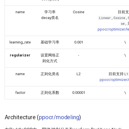
name
学习率
Cosine
目前支
decay类名
,
,
Linear
Cosine
,
se
ppocr/optimizer/le
learning_rate
基础学习率
0.001
\
regularizer
设置网络正
-
\
则化方式
name
正则化类名
L2
目前支持
L1
ppocr/optimizer/r
factor
正则化系数
0.00001
\
Architecture (
ppocr/modeling
)