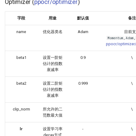
Optimizer (
ppocr/optimizer
)
字段
用途
默认值
备注
name
优化器类名
Adam
目前支
,
,
Momentum
Adam
ppocr/optimizer/
beta1
设置一阶矩
0.9
\
估计的指数
衰减率
beta2
设置二阶矩
0.999
\
估计的指数
衰减率
clip_norm
所允许的二
\
范数最大值
lr
设置学习率
-
\
decay方式