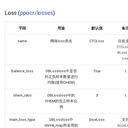
Loss (
ppocr/losses
)
字段
用途
默认值
备
name
网络loss类名
CTCLoss
目前
CTCLo
BLoss
Los
balance_loss
DBLossloss中是否
True
\
对正负样本数量进行
均衡(使用OHEM)
ohem_ratio
DBLossloss中的
3
\
OHEM的负正样本比
例
main_loss_type
DBLossloss中
DiceLoss
支
shrink_map所采用的
DiceL