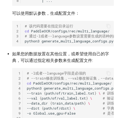
8
可以使用默认参数，生成配置文件：
1
# 该代码需要在指定目录运行
2
cd
3
# 通过-l或者--language参数设置需要生成的语
4
python3
generate_multi_language_configs.py
-
如果您的数据放置在其他位置，或希望使用自己的字
典，可以通过指定相关参数来生成配置文件:
 1
# -l或者--language字段是必须的
 2
# --train修改训练集，--val修改验证集，--dat
 3
cd
 4
python3
generate_multi_language_configs.py
 5
--train
{
path/of/train_label.txt
}
\ 
# 训练
 6
--val
{
path/of/val_label.txt
}
\ 
# 验证
 7
--data_dir
{
train_data/path
}
\ 
# 训练
 8
--dict
{
path/of/dict
}
\ 
# 字典
 9
-o
Global.use_gpu
=
False
# 是否使