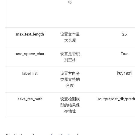
径
max_text_length
设置文本最
25
大长度
use_space_char
设置是否识
True
别空格
label_list
设置方向分
['0','180']
类器支持的
角度
save_res_path
设置检测模
./output/det_db/predi
型的结果保
存地址