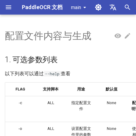
PaddleOCR 文档
main
正
简体中文
在
English
配置文件内容与生成
使用教程
使用教程
使用教程
使用教程
使用教程
本地推理
MCP 服务器
模块概述
产线概述
数据标注
PaddleOCR 多硬件使用指南
PaddleOCR 与 PaddleX
概述
模型列表
社区贡献
高性能推理
自部署服务化
Android 部署
获取ONNX模型
X-AnyLabeling 文档解析
数据合成工具
通用中英文OCR数据集
初
始
PP-OCRv6简介
PP-StructureV3简介
PP-ChatOCRv4简介
PaddleOCR-VL-1.5简介
服务化
Agent Skills
文档图像方向分类模块
公式识别产线
数据合成
昇腾 NPU 飞桨安装教程
PaddleOCR 3.x 升级说明
快速开始
基于Python预测引擎推理
附录
推理引擎与配置说明
PaddleOCR 官方 API
iOS 部署
打包 PaddleOCR 项目
其它数据标注工具
手写中文OCR数据集
1. 可选参数列表
化
PaddleOCR-VL-1.6简介
跨端部署
文档类视觉语言模型模块
文档图像预处理产线
数据集
昆仑 XPU 飞桨安装教程
配置 paddleocr 包日志系统
基于C++预测引擎推理
产线并行推理
浏览器端部署
Benchmark
垂类多语言OCR数据集
以下列表可以通过
查看
--help
搜
PaddleOCR-VL简介
其它
公式识别模块
文档理解产线
Visual Studio 2019
C++ 本地部署
版面分析数据集
索
FLAG
支持脚本
用途
默认值
Community CMake 编译指南
引
PaddleOCR-VL NVIDIA
版面区域检测模块
印章文本识别产线
表格识别数据集
-c
ALL
指定配置文
None
配
擎
Blackwell 架构 GPU 使用教程
服务化部署
件
明
版面分析模块
通用表格识别v2产线
关键信息提取数据集
PaddleOCR-VL 昆仑芯 XPU
Android部署
-o
ALL
设置配置文
None
使
使用教程
印章文本检测模块
PP-DocTranslation产线
件里的参数
相