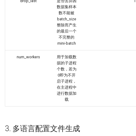
drop_last
是否丢弃因
T
数据集样本
数不能被
batch_size
整除而产生
的最后一个
不完整的
mini-batch
num_workers
用于加载数
据的子进程
个数，若为
0即为不开
启子进程，
在主进程中
进行数据加
载
3. 多语言配置文件生成