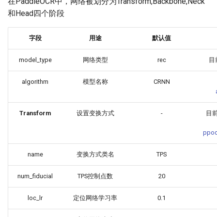
在PaddleOCR中，网络被划分为Transform,Backbone,Neck
和Head四个阶段
字段
用途
默认值
model_type
网络类型
rec
目
algorithm
模型名称
CRNN
Transform
设置变换方式
-
目前
ppoc
name
变换方式类名
TPS
num_fiducial
TPS控制点数
20
loc_lr
定位网络学习率
0.1