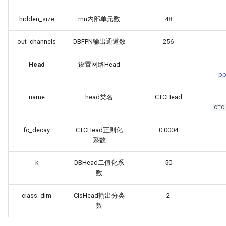
hidden_size
rnn内部单元数
48
out_channels
DBFPN输出通道数
256
Head
设置网络Head
-
pp
name
head类名
CTCHead
CTC
fc_decay
CTCHead正则化
0.0004
系数
k
DBHead二值化系
50
数
class_dim
ClsHead输出分类
2
数