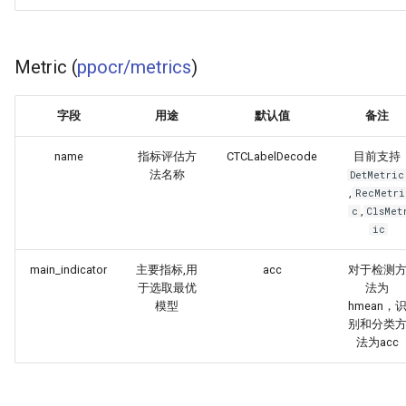
Metric (
ppocr/metrics
)
字段
用途
默认值
备注
name
指标评估方
CTCLabelDecode
目前支持
法名称
DetMetric
,
RecMetri
,
c
ClsMet
ic
main_indicator
主要指标,用
acc
对于检测
于选取最优
法为
模型
hmean，
别和分类
法为acc