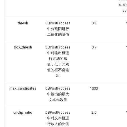
ClsP
oc
thresh
DBPostProcess
0.3
中分割图进行
二值化的阈值
box_thresh
DBPostProcess
0.7
中对输出框进
行过滤的阈
值，低于此阈
值的框不会输
出
max_candidates
DBPostProcess
1000
中输出的最大
文本框数量
unclip_ratio
DBPostProcess
2.0
中对文本框进
行放大的比例