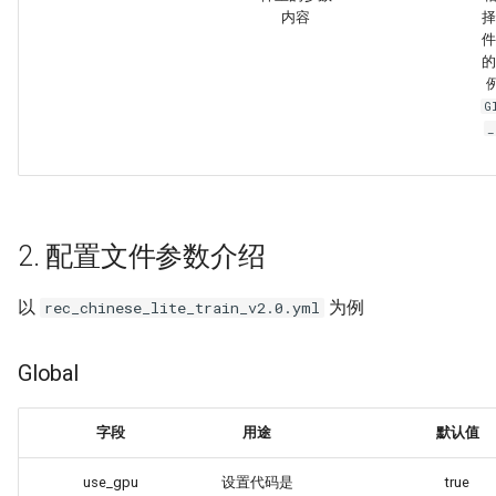
端侧部署
内容
择
PaddleOCR-VL 海光 DCU 使
表格单元格检测模块
件
用教程
Paddle2ONNX模型转化与预
的
测
表格分类模块
G
PaddleOCR-VL 沐曦 GPU 使
_
用教程
云上飞桨部署工具
表格结构识别模块
PaddleOCR-VL 天数 GPU 使
Benchmark
文本检测模块
用教程
文本图像矫正模块
2. 配置文件参数介绍
PaddleOCR-VL 华为昇腾 NPU
使用教程
文本行方向分类模块
以
为例
rec_chinese_lite_train_v2.0.yml
PaddleOCR-VL Apple Silicon
文本识别模块
Global
使用教程
图表解析模块
字段
用途
默认值
PaddleOCR-VL AMD GPU 使
用教程
use_gpu
设置代码是
true