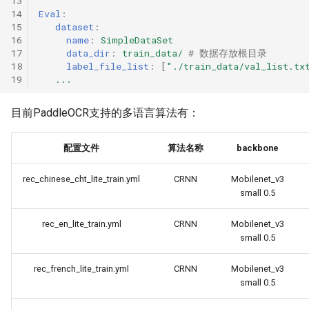
13
14
Eval
:
15
dataset
:
16
name
:
SimpleDataSet
17
data_dir
:
train_data/
# 数据存放根目录
18
label_file_list
:
[
"./train_data/val_list.tx
19
...
目前PaddleOCR支持的多语言算法有：
配置文件
算法名称
backbone
rec_chinese_cht_lite_train.yml
CRNN
Mobilenet_v3
small 0.5
rec_en_lite_train.yml
CRNN
Mobilenet_v3
small 0.5
rec_french_lite_train.yml
CRNN
Mobilenet_v3
small 0.5