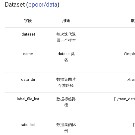
Dataset (
ppocr/data
)
字段
用途
默
dataset
每次迭代返
回一个样本
name
dataset类
Simpl
名
data_dir
数据集图片
./tra
存放路径
label_file_list
数据标签路
["./train_data
径
ratio_list
数据集的比
[
例