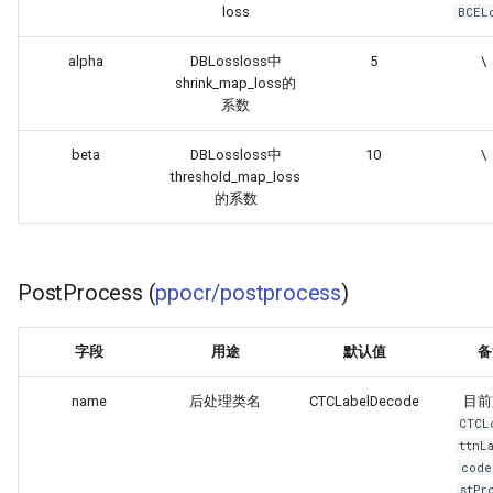
loss
BCEL
alpha
DBLossloss中
5
\
shrink_map_loss的
系数
beta
DBLossloss中
10
\
threshold_map_loss
的系数
PostProcess (
ppocr/postprocess
)
字段
用途
默认值
备
name
后处理类名
CTCLabelDecode
目前
CTCL
ttnL
code
stPr