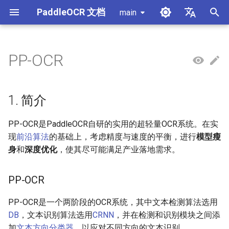
PaddleOCR 文档
main
正
简体中文
在
English
PP-OCR
使用教程
使用教程
使用教程
使用教程
使用教程
本地推理
MCP 服务器
模块概述
产线概述
数据标注
PaddleOCR 多硬件使用指南
PaddleOCR 与 PaddleX
概述
模型列表
社区贡献
高性能推理
自部署服务化
Android 部署
获取ONNX模型
X-AnyLabeling 文档解析
数据合成工具
通用中英文OCR数据集
初
始
PP-OCRv6简介
PP-StructureV3简介
PP-ChatOCRv4简介
PaddleOCR-VL-1.5简介
服务化
Agent Skills
文档图像方向分类模块
公式识别产线
数据合成
昇腾 NPU 飞桨安装教程
PaddleOCR 3.x 升级说明
快速开始
基于Python预测引擎推理
附录
推理引擎与配置说明
PaddleOCR 官方 API
iOS 部署
打包 PaddleOCR 项目
其它数据标注工具
手写中文OCR数据集
1. 简介
化
PaddleOCR-VL-1.6简介
跨端部署
文档类视觉语言模型模块
文档图像预处理产线
数据集
昆仑 XPU 飞桨安装教程
配置 paddleocr 包日志系统
基于C++预测引擎推理
产线并行推理
浏览器端部署
Benchmark
垂类多语言OCR数据集
PP-OCR是PaddleOCR自研的实用的超轻量OCR系统。在实
搜
现
前沿算法
的基础上，考虑精度与速度的平衡，进行
模型瘦
PaddleOCR-VL简介
其它
公式识别模块
文档理解产线
Visual Studio 2019
C++ 本地部署
版面分析数据集
索
身
和
深度优化
，使其尽可能满足产业落地需求。
Community CMake 编译指南
引
PaddleOCR-VL NVIDIA
版面区域检测模块
印章文本识别产线
表格识别数据集
PP-OCR
擎
Blackwell 架构 GPU 使用教程
服务化部署
版面分析模块
通用表格识别v2产线
关键信息提取数据集
PP-OCR是一个两阶段的OCR系统，其中文本检测算法选用
PaddleOCR-VL 昆仑芯 XPU
Android部署
DB
，文本识别算法选用
CRNN
，并在检测和识别模块之间添
使用教程
印章文本检测模块
PP-DocTranslation产线
加
文本方向分类器
，以应对不同方向的文本识别。