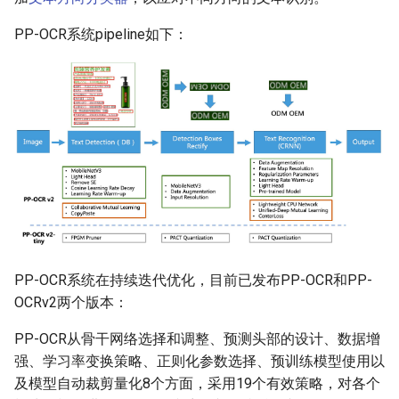
端侧部署
PaddleOCR-VL 海光 DCU 使
表格单元格检测模块
PP-OCR系统pipeline如下：
用教程
Paddle2ONNX模型转化与预
测
表格分类模块
PaddleOCR-VL 沐曦 GPU 使
用教程
云上飞桨部署工具
表格结构识别模块
PaddleOCR-VL 天数 GPU 使
Benchmark
文本检测模块
用教程
文本图像矫正模块
PaddleOCR-VL 华为昇腾 NPU
使用教程
文本行方向分类模块
PP-OCR系统在持续迭代优化，目前已发布PP-OCR和PP-
PaddleOCR-VL Apple Silicon
文本识别模块
OCRv2两个版本：
使用教程
图表解析模块
PP-OCR从骨干网络选择和调整、预测头部的设计、数据增
PaddleOCR-VL AMD GPU 使
强、学习率变换策略、正则化参数选择、预训练模型使用以
用教程
及模型自动裁剪量化8个方面，采用19个有效策略，对各个