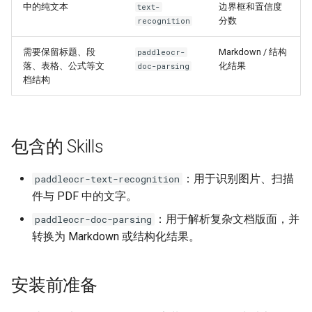
端侧部署
中的纯文本
边界框和置信度
text-
PaddleOCR-VL 海光 DCU 使
方式三：手动安装
表格单元格检测模块
分数
recognition
用教程
Paddle2ONNX模型转化与预
需要保留标题、段
Markdown / 结构
paddleocr-
配置环境变量
测
表格分类模块
落、表格、公式等文
化结果
doc-parsing
PaddleOCR-VL 沐曦 GPU 使
档结构
用教程
使用示例
云上飞桨部署工具
表格结构识别模块
PaddleOCR-VL 天数 GPU 使
Benchmark
paddleocr-text-recognition
文本检测模块
用教程
包含的 Skills
paddleocr-doc-parsing
文本图像矫正模块
PaddleOCR-VL 华为昇腾 NPU
：用于识别图片、扫描
paddleocr-text-recognition
使用教程
文本行方向分类模块
件与 PDF 中的文字。
：用于解析复杂文档版面，并
paddleocr-doc-parsing
PaddleOCR-VL Apple Silicon
文本识别模块
转换为 Markdown 或结构化结果。
使用教程
图表解析模块
PaddleOCR-VL AMD GPU 使
安装前准备
用教程