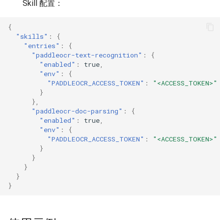
Skill 配置：
{
"skills"
:
{
"entries"
:
{
"paddleocr-text-recognition"
:
{
"enabled"
:
true
,
"env"
:
{
"PADDLEOCR_ACCESS_TOKEN"
:
"<ACCESS_TOKEN>"
}
},
"paddleocr-doc-parsing"
:
{
"enabled"
:
true
,
"env"
:
{
"PADDLEOCR_ACCESS_TOKEN"
:
"<ACCESS_TOKEN>"
}
}
}
}
}