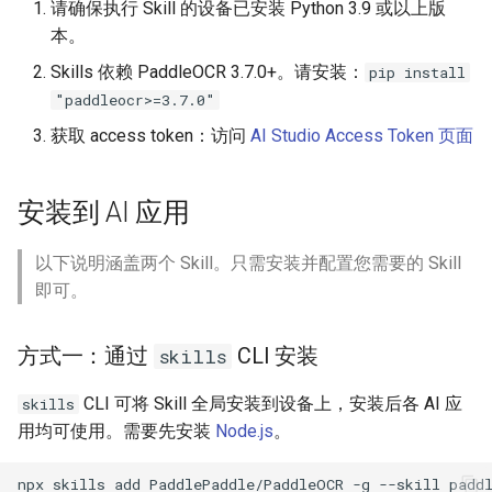
请确保执行 Skill 的设备已安装 Python 3.9 或以上版
PaddleOCR-VL Intel Arc GPU
本。
使用教程
Skills 依赖 PaddleOCR 3.7.0+。请安装：
pip install
"paddleocr>=3.7.0"
获取 access token：访问
AI Studio Access Token 页面
安装到 AI 应用
以下说明涵盖两个 Skill。只需安装并配置您需要的 Skill
即可。
方式一：通过
CLI 安装
skills
CLI 可将 Skill 全局安装到设备上，安装后各 AI 应
skills
用均可使用。需要先安装
Node.js
。
npx
skills
add
PaddlePaddle/PaddleOCR
-g
--skill
padd