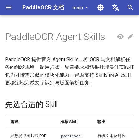
PaddleOCR 文档
main
正
简体中文
在
English
PaddleOCR Agent Skills
使用教程
使用教程
使用教程
使用教程
使用教程
本地推理
先选合适的 Skill
模块概述
产线概述
数据标注
PaddleOCR 多硬件使用指南
PaddleOCR 与 PaddleX
概述
模型列表
社区贡献
高性能推理
自部署服务化
Android 部署
获取ONNX模型
X-AnyLabeling 文档解析
数据合成工具
通用中英文OCR数据集
初
始
PP-OCRv6简介
PP-StructureV3简介
PP-ChatOCRv4简介
PaddleOCR-VL-1.5简介
服务化
包含的 Skills
文档图像方向分类模块
公式识别产线
数据合成
昇腾 NPU 飞桨安装教程
PaddleOCR 3.x 升级说明
快速开始
基于Python预测引擎推理
附录
推理引擎与配置说明
PaddleOCR 官方 API
iOS 部署
打包 PaddleOCR 项目
其它数据标注工具
手写中文OCR数据集
PaddleOCR 提供官方 Agent Skills，将 OCR 与文档解析任
化
务的触发规则、调用步骤、配置要求和结果处理最佳实践打
PaddleOCR-VL-1.6简介
跨端部署
安装前准备
文档类视觉语言模型模块
文档图像预处理产线
数据集
昆仑 XPU 飞桨安装教程
配置 paddleocr 包日志系统
基于C++预测引擎推理
产线并行推理
浏览器端部署
Benchmark
垂类多语言OCR数据集
包为可按需加载的模块化能力，帮助支持 Skills 的 AI 应用
搜
更稳定地完成文字识别与版面解析任务。
PaddleOCR-VL简介
其它
安装到 AI 应用
公式识别模块
文档理解产线
Visual Studio 2019
C++ 本地部署
版面分析数据集
索
Community CMake 编译指南
引
PaddleOCR-VL NVIDIA
版面区域检测模块
印章文本识别产线
先选合适的 Skill
方式一：通过 skills CLI 安
表格识别数据集
擎
Blackwell 架构 GPU 使用教程
服务化部署
装
版面分析模块
通用表格识别v2产线
关键信息提取数据集
需求
推荐 Skill
输出
PaddleOCR-VL 昆仑芯 XPU
Android部署
方式二：通过 clawhub 安装
使用教程
（OpenClaw）
印章文本检测模块
PP-DocTranslation产线
只想提取图片或 PDF
行级文本及对应
paddleocr-