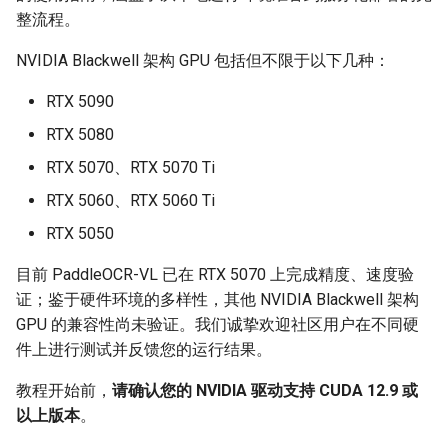
端侧部署
整流程。
3.1 启动 VLM 推理服务
表格单元格检测模块
Paddle2ONNX模型转化与预
NVIDIA Blackwell 架构 GPU 包括但不限于以下几种：
测
3.1.1 方法一：使用
表格分类模块
RTX 5090
Docker 镜像
云上飞桨部署工具
表格结构识别模块
RTX 5080
3.1.2 方法二：通过
RTX 5070、RTX 5070 Ti
PaddleOCR CLI 安装和使
Benchmark
文本检测模块
用
RTX 5060、RTX 5060 Ti
文本图像矫正模块
RTX 5050
3.2 客户端使用方法
目前 PaddleOCR-VL 已在 RTX 5070 上完成精度、速度验
文本行方向分类模块
3.3 性能调优
证；鉴于硬件环境的多样性，其他 NVIDIA Blackwell 架构
GPU 的兼容性尚未验证。我们诚挚欢迎社区用户在不同硬
文本识别模块
4. 服务化部署
件上进行测试并反馈您的运行结果。
图表解析模块
教程开始前，
请确认您的 NVIDIA 驱动支持 CUDA 12.9 或
4.1 方法一：使用 Docker
以上版本
。
Compose 部署