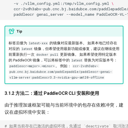
-v
./vllm_config.yml:/tmp/vllm_config.yml
\
ccr-2vdh3abv-pub.cnc.bj.baidubce.com/paddlepaddle
paddleocr
genai_server
--model_name
PaddleOCR-VL-
Tip
标签后缀为
的镜像对应最新版本。 如果本地已经存在
latest-xxx
对应的
镜像，但希望使用最新功能或修复，建议在继续使用
latest
前重新执行一次
更新镜像。 如果希望使用特定版本
docker pull
的 PaddleOCR 镜像，可以将标签中的
替换为对应版本号：
latest
。 例如：
paddleocr<major>.<minor>
ccr-2vdh3abv-
pub.cnc.bj.baidubce.com/paddlepaddle/paddleocr-genai-
vllm-server:paddleocr3.3-nvidia-gpu-sm120-offline
3.1.2 方法二：通过 PaddleOCR CLI 安装和使用
由于推理加速框架可能与当前环境中的包存在依赖冲突，建
议在虚拟环境中安装：
# 如果当前存在已激活的虚拟环境，先通过 `deactivate` 取消激