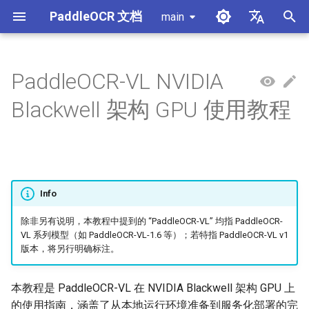
PaddleOCR 文档
main
正
简体中文
在
English
PaddleOCR-VL NVIDIA
使用教程
使用教程
使用教程
本硬件支持的使用目标
使用教程
本地推理
MCP 服务器
模块概述
产线概述
数据标注
PaddleOCR 多硬件使用指南
PaddleOCR 与 PaddleX
概述
模型列表
社区贡献
高性能推理
自部署服务化
Android 部署
获取ONNX模型
X-AnyLabeling 文档解析
数据合成工具
通用中英文OCR数据集
初
Blackwell 架构 GPU 使用教程
始
PP-OCRv6简介
PP-StructureV3简介
PP-ChatOCRv4简介
1. 本地运行环境准备
服务化
Agent Skills
文档图像方向分类模块
公式识别产线
数据合成
昇腾 NPU 飞桨安装教程
PaddleOCR 3.x 升级说明
快速开始
基于Python预测引擎推理
附录
推理引擎与配置说明
PaddleOCR 官方 API
iOS 部署
打包 PaddleOCR 项目
其它数据标注工具
手写中文OCR数据集
化
跨端部署
文档类视觉语言模型模块
文档图像预处理产线
数据集
昆仑 XPU 飞桨安装教程
配置 paddleocr 包日志系统
基于C++预测引擎推理
1.1 方法一：使用 Docker 镜
产线并行推理
浏览器端部署
Benchmark
垂类多语言OCR数据集
搜
像
Info
其它
公式识别模块
文档理解产线
Visual Studio 2019
C++ 本地部署
版面分析数据集
索
Community CMake 编译指南
1.2 方法二：手动安装推理
引
除非另有说明，本教程中提到的 “PaddleOCR-VL” 均指 PaddleOCR-
引擎和 PaddleOCR
版面区域检测模块
印章文本识别产线
表格识别数据集
VL 系列模型（如 PaddleOCR-VL-1.6 等）；若特指 PaddleOCR-VL v1
擎
服务化部署
版本，将另行明确标注。
2. 快速开始
版面分析模块
通用表格识别v2产线
关键信息提取数据集
Android部署
本教程是 PaddleOCR-VL 在 NVIDIA Blackwell 架构 GPU 上
3. 使用 VLM 推理服务
印章文本检测模块
PP-DocTranslation产线
的使用指南，涵盖了从本地运行环境准备到服务化部署的完