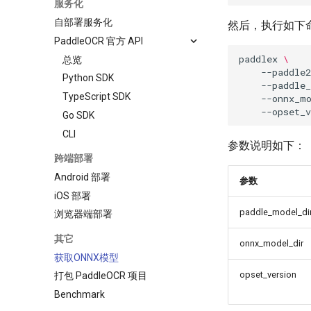
服务化
自部署服务化
然后，执行如下
PaddleOCR 官方 API
paddlex
\
总览
--paddle2
Python SDK
--paddle
TypeScript SDK
--onnx_m
--opset_v
Go SDK
CLI
参数说明如下：
跨端部署
Android 部署
参数
iOS 部署
paddle_model_di
浏览器端部署
其它
onnx_model_dir
获取ONNX模型
opset_version
打包 PaddleOCR 项目
Benchmark