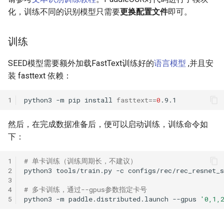
化，训练不同的识别模型只需要
更换配置文件
即可。
训练
SEED模型需要额外加载FastText训练好的
语言模型
,并且安
装 fasttext 依赖：
1
python3
-m
pip
install
fasttext
==
0
然后，在完成数据准备后，便可以启动训练，训练命令如
下：
1
# 单卡训练（训练周期长，不建议）
2
python3
tools/train.py
-c
3
4
# 多卡训练，通过--gpus参数指定卡号
5
python3
-m
paddle.distributed.launch
--gpus
'0,1,