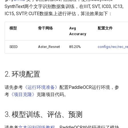
端侧部署
SynthText两个文字识别数据集训练，在IIIT, SVT, IC03, IC13,
模型压缩
4.1 Python推理
PaddleOCR模型推理参数
IC15, SVTP, CUTE数据集上进行评估，算法效果如下：
网页前端部署
博客
4.2 C++推理
分布式训练
模型
骨干网络
Avg
配置文件
Paddle2ONNX模型转化与预
Accuracy
测
4.3 Serving服务化部署
项目克隆
SEED
Aster_Resnet
85.20%
configs/rec/rec_r
云上飞桨部署工具
4.4 更多推理部署
配置文件内容与生成
Benchmark
5. FAQ
如何生产自定义超轻量模
2. 环境配置
引用
请先参考
《运行环境准备》
配置PaddleOCR运行环境，参
考
《项目克隆》
克隆项目代码。
3. 模型训练、评估、预测
请参考
文本识别训练教程
。PaddleOCR对代码进行了模块