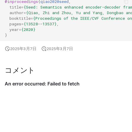
@inproceedings
{
qiao2020seed
,
title
=
{Seed: Semantics enhanced encoder-decoder fra
author
=
{Qiao, Zhi and Zhou, Yu and Yang, Dongbao an
booktitle
=
{Proceedings of the IEEE/CVF Conference o
pages
=
{13528--13537}
,
year
=
{2020}
}
2025年3月7日
2025年3月7日
コメント