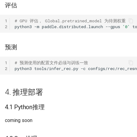
评估
1
# GPU 评估， Global.pretrained_model 为待测权重
2
python3
-m
paddle.distributed.launch
--gpus
'0'
t
预测
1
# 预测使用的配置文件必须与训练一致
2
python3
tools/infer_rec.py
-c
configs/rec/rec_res
4. 推理部署
4.1 Python推理
coming soon