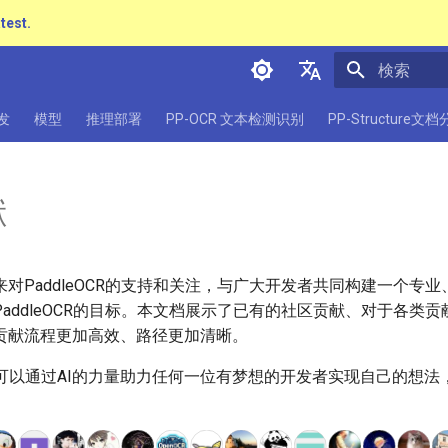
atest.
検索を初期
简体中文
发
模型
推理部署
PP-OCR 文本检测识别
PP-Structure文
English
日本語
献
Pу́сский язы́к
हिन्दी
对PaddleOCR的支持和关注，与广大开发者共同构建一个专
한국인
addleOCR的目标。本文档展示了已有的社区贡献、对于各类
Help translating
贡献流程更加高效、路径更加清晰。
R希望可以通过AI的力量助力任何一位有梦想的开发者实现自己的想