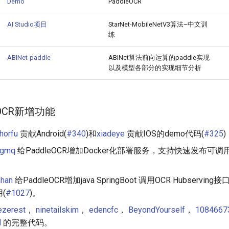
Demo
PaddleOCR
AI Studio项目
StarNet-MobileNetV3算法–中文训
练
ABINet-paddle
ABINet算法前向运算的paddle实现
以及模型各部分的实现细节分析
leOCR新增功能
horfu
贡献Android(
#340
)和
xiadeye
贡献IOS的demo代码(
#325
)
ngmq
给PaddleOCR增加Docker化部署服务，支持快速发布可调用的R
inhan
给PaddleOCR增加java SpringBoot 调用OCR Hubservi
(
#1027
)。
ezerest
，
ninetailskim
，
edencfc
，
BeyondYourself
，
1084667
l
的完整代码。