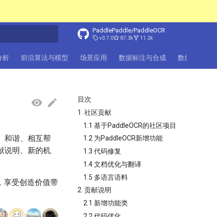
PaddlePaddle/PaddleOCR
v3.7.0
87.3k
11.2k
化
档分析
前沿算法与模型
场景应用
数据标注与合成
数据集
F
目次
1. 社区贡献
1.1 基于PaddleOCR的社区项目
业、和谐、相互帮
1.2 为PaddleOCR新增功能
贡献说明、新的机
1.3 代码修复
1.4 文档优化与翻译
1.5 多语言语料
法，享受创造价值带
2. 贡献说明
2.1 新增功能类
2.2 代码优化