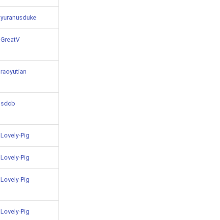
yuranusduke
GreatV
raoyutian
sdcb
Lovely-Pig
Lovely-Pig
Lovely-Pig
Lovely-Pig