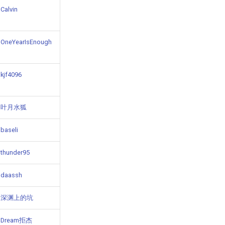
Calvin
OneYearIsEnough
kjf4096
叶月水狐
baseli
thunder95
daassh
深渊上的坑
Dream拒杰