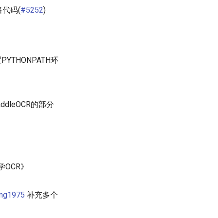
略代码(
#5252
)
PYTHONPATH环
dleOCR的部分
OCR》
ang1975
补充多个