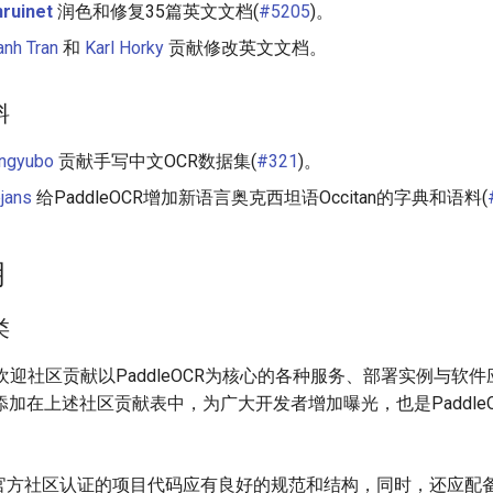
nruinet
润色和修复35篇英文文档(
#5205
)。
anh Tran
和
Karl Horky
贡献修改英文文档。
料
angyubo
贡献手写中文OCR数据集(
#321
)。
jans
给PaddleOCR增加新语言奥克西坦语Occitan的字典和语料(
明
类
R非常欢迎社区贡献以PaddleOCR为核心的各种服务、部署实例与软
加在上述社区贡献表中，为广大开发者增加曝光，也是Paddle
官方社区认证的项目代码应有良好的规范和结构，同时，还应配