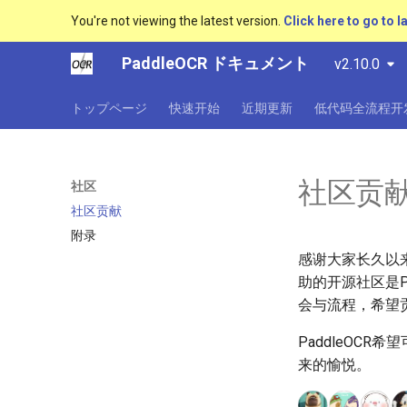
You're not viewing the latest version.
Click here to go to l
PaddleOCR ドキュメント
v2.10.0
トップページ
快速开始
近期更新
低代码全流程开
社区贡
社区
社区贡献
附录
感谢大家长久以来
助的开源社区是P
会与流程，希望
PaddleOC
来的愉悦。