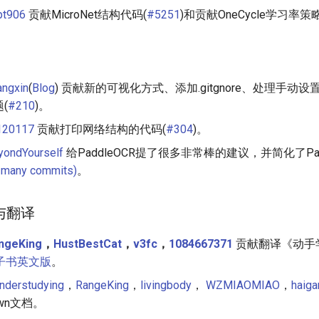
pt906
贡献MicroNet结构代码(
#5251
)和贡献OneCycle学习率策
angxin
(
Blog
) 贡献新的可视化方式、添加.gitgnore、处理手动设置
(
#210
)。
l120117
贡献打印网络结构的代码(
#304
)。
yondYourself
给PaddleOCR提了很多非常棒的建议，并简化了Pad
 many commits)
。
化与翻译
ngeKing
，
HustBestCat
，
v3fc
，
1084667371
贡献翻译《动手学
子书英文版
。
understudying
，
RangeKing
，
livingbody
，
WZMIAOMIAO
，
haig
own文档。