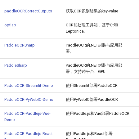
paddleOCRCorrectOutputs
获取OCR识别结果的key-value
optlab
OCR前处理工具箱，基于Qt和
Leptonica。
PaddleOCRSharp
PaddleOCR的.NET封装与应用部
署。
PaddleSharp
PaddleOCR的.NET封装与应用部
署，支持跨平台、GPU
PaddleOCR-Streamlit-Demo
使用Streamlit部署PaddleOCR
PaddleOCR-PyWebIO-Demo
使用PyWebIO部署PaddleOCR
PaddleOCR-Paddlejs-Vue-
使用Paddle.js和Vue部署PaddleOCR
Demo
PaddleOCR-Paddlejs-React-
使用Paddle.js和React部署