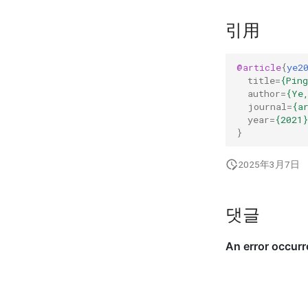
引用
@article
{
ye2
title
=
{Pin
author
=
{Ye
journal
=
{a
year
=
{2021}
}
2025年3月7日
댓글