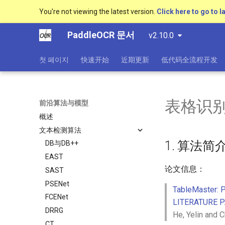
You're not viewing the latest version.
Click here to go to l
PaddleOCR 문서
v2.10.0
첫 페이지
快速开始
近期更新
低代码全流程开发
表格识别算
前沿算法与模型
概述
文本检测算法
1. 算法简
DB与DB++
EAST
论文信息：
SAST
PSENet
TableMaster:
FCENet
LITERATURE P
DRRG
He, Yelin and 
CT