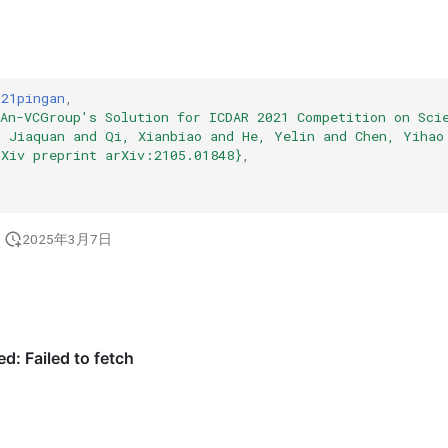
021pingan
,
gAn-VCGroup's Solution for ICDAR 2021 Competition on Sci
, Jiaquan and Qi, Xianbiao and He, Yelin and Chen, Yihao
rXiv preprint arXiv:2105.01848}
,
2025年3月7日