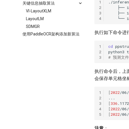
1
关键信息抽取算法
2
VI-LayoutXLM
3
4
LayoutLM
SDMGR
执行如下命令进
使用PaddleOCR架构添加新算法
1
cd
2
python3
t
3
# 预测文件
执行命令后，上
会保存单元格坐
1
[
2022
/06/
2
3
[
336
.1172
4
[
2022
/06/
5
[
2022
/06/
注意
：