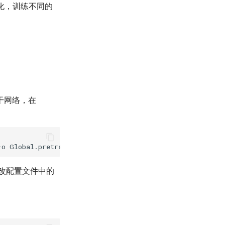
块化，训练不同的
a骨干网络，在
-o
Global.pretrained_model
=
output/table_master/best_accu
改配置文件中的