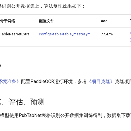
et表格识别公开数据集上，算法复现效果如下：
骨干网络
配置文件
acc
TableResNetExtra
configs/table/table_master.yml
77.47%
置
环境准备》
配置PaddleOCR运行环境，参考
《项目克隆》
克隆项
训练、评估、预测
ster模型使用PubTabNet表格识别公开数据集训练得到，数据集下
。