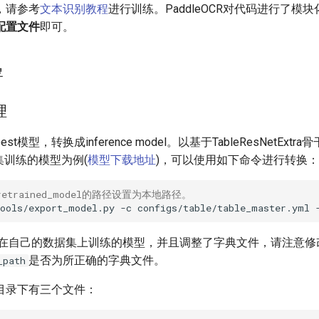
，请参考
文本识别教程
进行训练。PaddleOCR对代码进行了模
配置文件
即可。
署
理
t模型，转换成inference model。以基于TableResNetExtr
数据集训练的模型为例(
模型下载地址
)，可以使用如下命令进行转换：
retrained_model的路径设置为本地路径。
tools/export_model.py
-c
configs/table/table_master.yml
在自己的数据集上训练的模型，并且调整了字典文件，请注意修
是否为所正确的字典文件。
_path
目录下有三个文件：