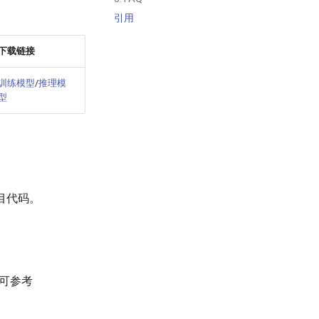
引用
下载链接
训练模型
/
推理模
型
目代码。
载可参考