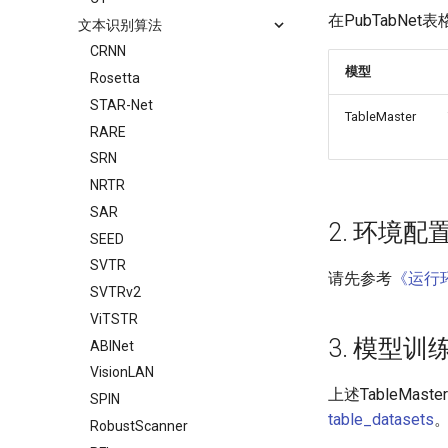
在PubTabN
文本识别算法
CRNN
模型
Rosetta
STAR-Net
TableMaster
RARE
SRN
NRTR
SAR
2. 环境配
SEED
SVTR
请先参考
《运行
SVTRv2
ViTSTR
3. 模型
ABINet
VisionLAN
上述TableMa
SPIN
table_datasets
RobustScanner