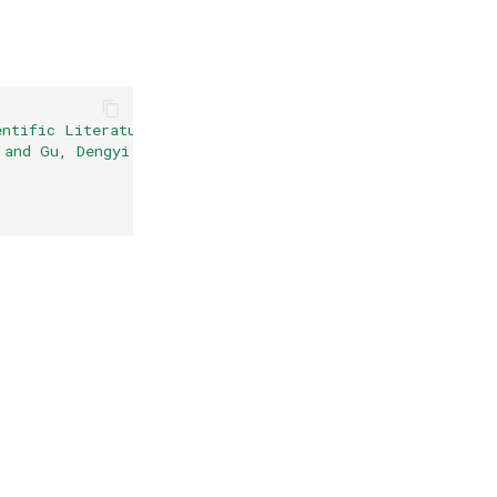
entific Literature Parsing Task B: Table Recognition to 
 and Gu, Dengyi and Gao, Peng and Xiao, Rong}
,