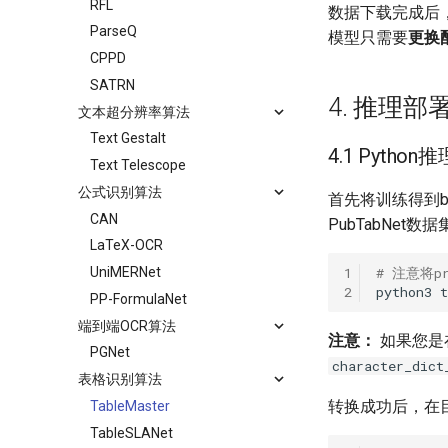
RFL
数据下载完成后
ParseQ
模型只需要
更换
CPPD
SATRN
4. 推理部
文本超分辨率算法
Text Gestalt
4.1 Python推
Text Telescope
公式识别算法
首先将训练得到bes
CAN
PubTabNet
LaTeX-OCR
1
# 注意将p
UniMERNet
2
python3
PP-FormulaNet
端到端OCR算法
注意：
如果您是
PGNet
character_dict
表格识别算法
转换成功后，在
TableMaster
TableSLANet