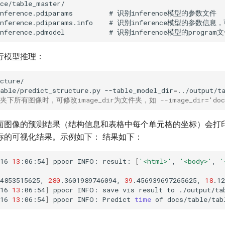
行模型推理：
able/predict_structure.py
--table_model_dir
=
../output/t
夹下所有图像时，可修改image_dir为文件夹，如 --image_dir='docs
面图像的预测结果（结构信息和表格中每个单元格的坐标）会打
标的可视化结果。示例如下： 结果如下：
16
13
:06:54
]
ppocr
INFO:
result:
[
'<html>'
,
'<body>'
,
'
4853515625,
280
.3601989746094,
39
.456939697265625,
18
.12
16
13
:06:54
]
ppocr
INFO:
save
vis
result
to
16
13
:06:54
]
ppocr
INFO:
Predict
time
of
docs/table/tab