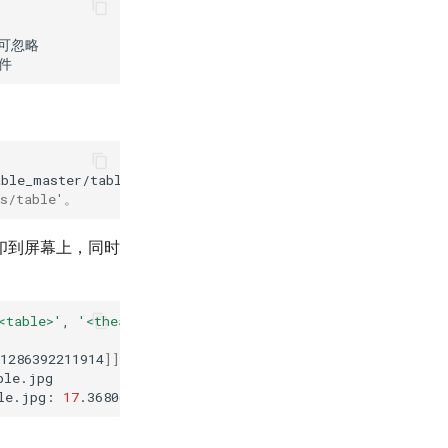
able_master/table_structure_tablemaster_infer/
--table_a
/table'。
印到屏幕上，同时
<table>'
,
'<thead>'
,
'<tr>'
,
'<td></td>'
,
'<td></td>'
,
'
1286392211914
]]
le.jpg:
17