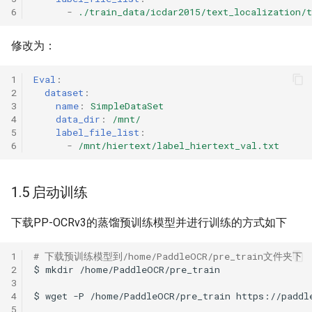
6
-
./train_data/icdar2015/text_localization/t
修改为：
1
Eval
:
2
dataset
:
3
name
:
SimpleDataSet
4
data_dir
:
/mnt/
5
label_file_list
:
6
-
/mnt/hiertext/label_hiertext_val.txt
1.5 启动训练
下载PP-OCRv3的蒸馏预训练模型并进行训练的方式如下
1
# 下载预训练模型到/home/PaddleOCR/pre_train文件夹下
2
$
mkdir
3
4
$
wget
-P
/home/PaddleOCR/pre_train
5