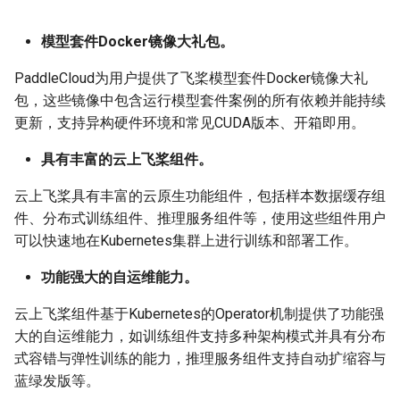
模型压缩
关键信息抽取算法
1.6 模型评估
PaddleOCR模型推理参数
SEED
模型套件Docker镜像大礼包。
2. PP-OCRv3云端部署
博客
使用PaddleOCR架构添加新算
分布式训练
SVTR
PaddleCloud为用户提供了飞桨模型套件Docker镜像大礼
法
包，这些镜像中包含运行模型套件案例的所有依赖并能持续
2.1 安装云上飞桨组件
项目克隆
SVTRv2
更新，支持异构硬件环境和常见CUDA版本、开箱即用。
环境要求
配置文件内容与生成
ViTSTR
具有丰富的云上飞桨组件。
云上飞桨具有丰富的云原生功能组件，包括样本数据缓存组
2.2 云原生组件介绍
如何生产自定义超轻量模
ABINet
件、分布式训练组件、推理服务组件等，使用这些组件用户
可以快速地在Kubernetes集群上进行训练和部署工作。
2.3 准备hiertext数据集
VisionLAN
功能强大的自运维能力。
2.4 训练PP-OCRv3模型
SPIN
云上飞桨组件基于Kubernetes的Operator机制提供了功能强
更多资源
RobustScanner
大的自运维能力，如训练组件支持多种架构模式并具有分布
式容错与弹性训练的能力，推理服务组件支持自动扩缩容与
RFL
蓝绿发版等。