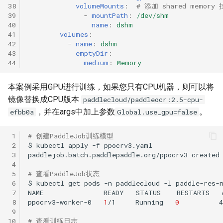
38
volumeMounts
:
# 添加 shared memo
39
-
mountPath
:
/dev/shm
40
name
:
dshm
41
volumes
:
42
-
name
:
dshm
43
emptyDir
:
44
medium
:
Memory
本案例采用GPU进行训练，如果您只有CPU机器，则可以将
镜像替换成CPU版本
paddlecloud/paddleocr:2.5-cpu-
，并在args中加上参数
。
efbb0a
Global.use_gpu=false
 1
# 创建PaddleJob训练模型
 2
$
kubectl
apply
-f
 3
paddlejob.batch.paddlepaddle.org/ppocrv3
 4
 5
# 查看PaddleJob状态
 6
$
kubectl
get
pods
-n
paddlecloud
-l
paddle-res-
 7
NAME
READY
STATUS
RESTARTS
 8
ppocrv3-worker-0
1
/1
Running
0
 9
10
# 查看训练日志