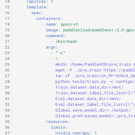
14
replicas
:
1
15
template
:
16
spec
:
17
containers
:
18
-
name
:
ppocrv3
19
image
:
paddlecloud/paddleocr:2.5-gpu
20
command
:
21
-
/bin/bash
22
args
:
23
-
"-c"
24
-
>
25
mkdir /home/PaddleOCR/pre_train 
26
wget -P ./pre_train https://padd
27
tar xf ./pre_train/ch_PP-OCRv3_d
28
python tools/train.py -c configs
29
Train.dataset.data_dir=/mnt/
30
Train.dataset.label_file_list=[\
31
Eval.dataset.data_dir=/mnt/
32
Eval.dataset.label_file_list=[\"
33
Global.save_model_dir=./output/
34
Global.pretrained_model=./pre_tr
35
resources
:
36
limits
:
37
nvidia.com/gpu
:
1