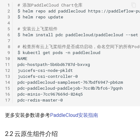
 1
# 添加PaddleCloud Chart仓库
 2
$
helm
repo
add
paddlecloud
 3
$
helm
repo
 4
 5
# 安装云上飞桨组件
 6
$
helm
install
pdc
paddlecloud/paddlecloud
--set
 7
 8
# 检查所有云上飞桨组件是否成功启动，命名空间下的所有Pod都
 9
$
kubectl
get
pods
-n
10
NAME
11
pdc-hostpath-5b6bd6787d-bxvxg
12
juicefs-csi-node-pkldt
13
juicefs-csi-controller-0
14
pdc-paddlecloud-sampleset-767bdf6947-pb6zm
15
pdc-paddlecloud-paddlejob-7cc8b7bfc6-7gqnh
16
pdc-minio-7cc967669d-824q5
17
pdc-redis-master-0
更多安装参数请参考
PaddleCloud安装指南
2.2 云原生组件介绍