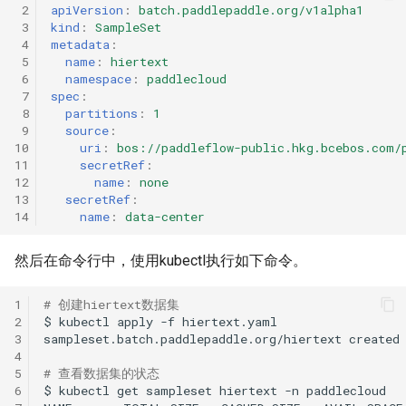
 2
apiVersion
:
batch.paddlepaddle.org/v1alpha1
 3
kind
:
SampleSet
 4
metadata
:
 5
name
:
hiertext
 6
namespace
:
paddlecloud
 7
spec
:
 8
partitions
:
1
 9
source
:
10
uri
:
bos://paddleflow-public.hkg.bcebos.com/
11
secretRef
:
12
name
:
none
13
secretRef
:
14
name
:
data-center
然后在命令行中，使用kubectl执行如下命令。
1
# 创建hiertext数据集
2
$
kubectl
apply
-f
3
sampleset.batch.paddlepaddle.org/hiertext
4
5
# 查看数据集的状态
6
$
kubectl
get
sampleset
hiertext
-n