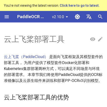
You're not viewing the latest version.
Click here to go to latest.
검
PaddleOCR 문서
v2.10.0
색
简体中文
概述
多硬件安装飞桨
云上飞桨部署工具的优势
概述
概述
概述
概述
概述
通用中英文OCR数据集
社区贡献
多硬件安装飞桨
基本概念
模型量化
PP-OCRv3技术报告
基本概念
基于Python预测引擎推理
返回识别位置
DB与DB++
CRNN
Text Gestalt
CAN
PGNet
TableMaster
VI-LayoutXLM
高精度中文场景文本识别
数码管识别
表单VQA
车牌识别
초
English
云上飞桨部署工具
SVTR
기
快速开始
1. PP-OCRv3 Docker化部署
快速开始
快速开始
文本检测算法
通用
其它数据标注工具
手写中文OCR数据集
附录
支持硬件列表
文本检测
模型裁剪
PP-OCRv4技术报告
版面分析
基于C++预测引擎推理
怎样完成基于图像数据的
EAST
Rosetta
Text Telescope
LaTeX-OCR
TableSLANet
LayoutLM
液晶屏读数识别
增值税发票
日本語
抽取任务
手写体识别
화
Pу́сский язы́к
快速安装
模型库
文本识别算法
制造
其它数据合成工具
垂类多语言OCR数据集
1.1 安装Docker
文本识别
知识蒸馏
paddleocr package使用说
表格识别
服务化部署
SAST
STAR-Net
UniMERNet
SDMGR
包装生产日期
印章检测与识别
云上飞桨（PaddleCloud）
是面向飞桨框架及其模型套件的
हिन्दी
部署工具， 为用户提供了模型套件Docker化部署和
效果展示
模型训练
文本超分辨率算法
金融
版面分析数据集
1.2 启动容器
文本方向分类器
多语言模型
版面恢复
PSENet
RARE
PP-FormulaNet
PCB文字识别
通用卡证识别
Kubernetes集群部署两种方式，可以满足不同场景与环境
한국인
的部署需求。 本章节我们将使用PaddleCloud提供的OCR标
运行环境
推理部署
公式识别算法
交通
表格识别数据集
1.3 准备训练数据
关键信息提取
动手学OCR
关键信息提取
FCENet
SRN
合同比对
Help translating
准镜像以及云原生组件来训练和部署PP-OCRv3识别模型。
模型库
博客
端到端OCR算法
关键信息提取数据集
1.4 修改配置文件
模型微调
Enhanced CTC Loss
DRRG
NRTR
云上飞桨部署工具的优势
模型训练
表格识别算法
1.5 启动训练
训练tricks
切片操作
CT
SAR