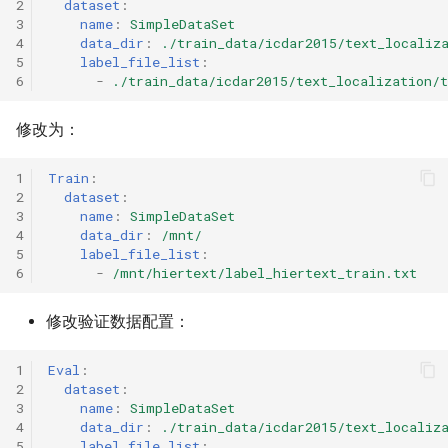
2
dataset
:
3
name
:
SimpleDataSet
4
data_dir
:
./train_data/icdar2015/text_localiz
5
label_file_list
:
6
-
./train_data/icdar2015/text_localization/t
修改为：
1
Train
:
2
dataset
:
3
name
:
SimpleDataSet
4
data_dir
:
/mnt/
5
label_file_list
:
6
-
/mnt/hiertext/label_hiertext_train.txt
修改验证数据配置：
1
Eval
:
2
dataset
:
3
name
:
SimpleDataSet
4
data_dir
:
./train_data/icdar2015/text_localiz
5
label_file_list
: