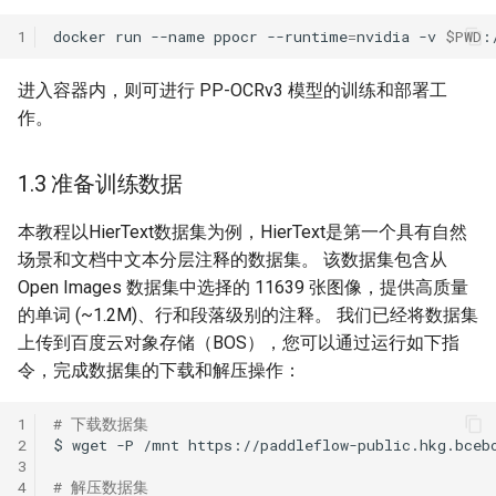
1
docker
run
--name
ppocr
--runtime
=
nvidia
-v
$PWD
:
进入容器内，则可进行 PP-OCRv3 模型的训练和部署工
作。
1.3 准备训练数据
本教程以HierText数据集为例，HierText是第一个具有自然
场景和文档中文本分层注释的数据集。 该数据集包含从
Open Images 数据集中选择的 11639 张图像，提供高质量
的单词 (~1.2M)、行和段落级别的注释。 我们已经将数据集
上传到百度云对象存储（BOS），您可以通过运行如下指
令，完成数据集的下载和解压操作：
1
# 下载数据集
2
$
wget
-P
/mnt
3
4
# 解压数据集