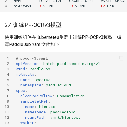
7
NAME
TOTAL
SIZE
CACHED
SIZE
AVAIL
SPACE
8
hiertext
3
.3
GiB
3
.2
GiB
12
GiB
2.4 训练PP-OCRv3模型
使用训练组件在Kubernetes集群上训练PP-OCRv3模型，编
写PaddleJob Yaml文件如下：
 1
# ppocrv3.yaml
 2
apiVersion
:
batch.paddlepaddle.org/v1
 3
kind
:
PaddleJob
 4
metadata
:
 5
name
:
ppocrv3
 6
namespace
:
paddlecloud
 7
spec
:
 8
cleanPodPolicy
:
OnCompletion
 9
sampleSetRef
:
10
name
:
hiertext
11
namespace
:
paddlecloud
12
mountPath
:
/mnt/hiertext
13
worker
: