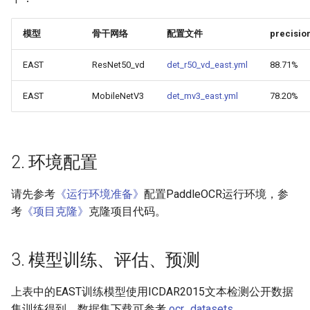
端侧部署
и
模型压缩
SEED
4.4 更多推理部署
PaddleOCR模型推理参数
模型
骨干网络
配置文件
precisio
я
网页前端部署
博客
5. FAQ
SVTR
分布式训练
п
EAST
ResNet50_vd
det_r50_vd_east.yml
88.71%
Paddle2ONNX模型转化与预
о
测
引用
SVTRv2
项目克隆
EAST
MobileNetV3
det_mv3_east.yml
78.20%
и
云上飞桨部署工具
ViTSTR
配置文件内容与生成
с
Benchmark
ABINet
如何生产自定义超轻量模
2. 环境配置
к
а
VisionLAN
请先参考
《运行环境准备》
配置PaddleOCR运行环境，参
考
《项目克隆》
克隆项目代码。
SPIN
3. 模型训练、评估、预测
RobustScanner
上表中的EAST训练模型使用ICDAR2015文本检测公开数据
RFL
集训练得到，数据集下载可参考
ocr_datasets
。