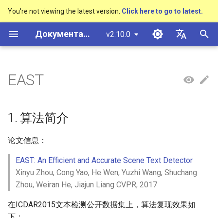
You're not viewing the latest version.
Click here to go to latest.
И
Документация PaddleOCR
v2.10.0
н
简体中文
概述
多硬件安装飞桨
基于Python预测引擎推理
概述
概述
1. 算法简介
CRNN
Text Gestalt
CAN
PGNet
TableMaster
VI-LayoutXLM
概述
概述
通用中英文OCR数据集
社区贡献
多硬件安装飞桨
基本概念
模型量化
PP-OCRv3技术报告
基本概念
基于Python预测引擎推理
返回识别位置
高精度中文场景文本识别
数码管识别
表单VQA
车牌识别
и
English
EAST
SVTR
ц
快速开始
基于C++预测引擎推理
快速开始
快速开始
2. 环境配置
Rosetta
Text Telescope
LaTeX-OCR
TableSLANet
LayoutLM
通用
其它数据标注工具
手写中文OCR数据集
附录
支持硬件列表
文本检测
模型裁剪
PP-OCRv4技术报告
版面分析
基于C++预测引擎推理
怎样完成基于图像数据的
液晶屏读数识别
增值税发票
日本語
抽取任务
手写体识别
и
Pу́сский язы́к
Visual Studio 2019
快速安装
模型库
3. 模型训练、评估、预测
STAR-Net
UniMERNet
SDMGR
制造
其它数据合成工具
垂类多语言OCR数据集
文本识别
知识蒸馏
paddleocr package使用说
表格识别
服务化部署
包装生产日期
印章检测与识别
1. 算法简介
а
Community CMake 编译指南
हिन्दी
效果展示
模型训练
4. 推理部署
RARE
PP-FormulaNet
金融
版面分析数据集
文本方向分类器
多语言模型
版面恢复
PCB文字识别
通用卡证识别
л
论文信息：
한국인
服务化部署
и
EAST: An Efficient and Accurate Scene Text Detector
运行环境
推理部署
SRN
交通
表格识别数据集
4.1 Python推理
关键信息提取
动手学OCR
关键信息提取
合同比对
Help translating
Xinyu Zhou, Cong Yao, He Wen, Yuzhi Wang, Shuchang
з
Android部署
Zhou, Weiran He, Jiajun Liang CVPR, 2017
模型库
博客
NRTR
关键信息提取数据集
4.2 C++推理
模型微调
Enhanced CTC Loss
а
Jetson部署
在ICDAR2015文本检测公开数据集上，算法复现效果如
ц
模型训练
SAR
4.3 Serving服务化部署
训练tricks
切片操作
下：