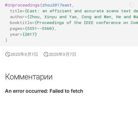
@inproceedings
{
zhou2017east
,
title
=
{East: an efficient and accurate scene text d
author
=
{Zhou, Xinyu and Yao, Cong and Wen, He and W
booktitle
=
{Proceedings of the IEEE conference on Co
pages
=
{5551--5560}
,
year
=
{2017}
}
2025年3月7日
2025年3月7日
Комментарии