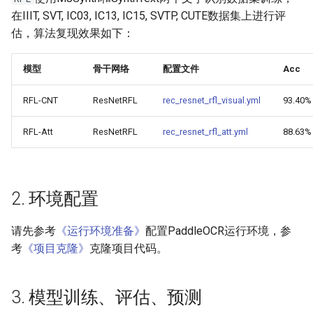
端侧部署
и
在IIIT, SVT, IC03, IC13, IC15, SVTP, CUTE数据集上进行评
模型压缩
4. 推理部署
PaddleOCR模型推理参数
估，算法复现效果如下：
я
网页前端部署
博客
4.1 Python推理
分布式训练
п
模型
骨干网络
配置文件
Acc
Paddle2ONNX模型转化与预
о
测
4.2 C++推理部署
项目克隆
RFL-CNT
ResNetRFL
rec_resnet_rfl_visual.yml
93.40%
и
云上飞桨部署工具
4.3 Serving服务化部署
配置文件内容与生成
RFL-Att
ResNetRFL
rec_resnet_rfl_att.yml
88.63%
с
Benchmark
4.4 更多推理部署
如何生产自定义超轻量模
к
а
5. FAQ
2. 环境配置
引用
请先参考
《运行环境准备》
配置PaddleOCR运行环境，参
考
《项目克隆》
克隆项目代码。
3. 模型训练、评估、预测