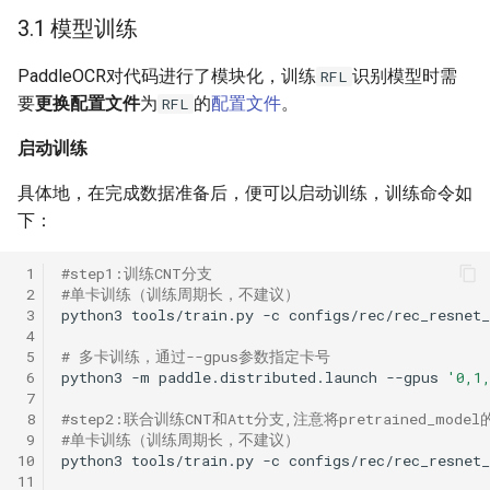
3.1 模型训练
PaddleOCR对代码进行了模块化，训练
识别模型时需
RFL
要
更换配置文件
为
的
配置文件
。
RFL
启动训练
具体地，在完成数据准备后，便可以启动训练，训练命令如
下：
 1
#step1:训练CNT分支
 2
#单卡训练（训练周期长，不建议）
 3
python3
tools/train.py
-c
 4
 5
# 多卡训练，通过--gpus参数指定卡号
 6
python3
-m
paddle.distributed.launch
--gpus
'0,1
 7
 8
#step2:联合训练CNT和Att分支,注意将pretrained_mo
 9
#单卡训练（训练周期长，不建议）
10
python3
tools/train.py
-c
configs/rec/rec_resnet
11