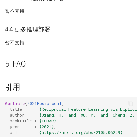
暂不支持
4.4 更多推理部署
暂不支持
5. FAQ
引用
@article
{
2021Reciprocal
,
title
=
{Reciprocal Feature Learning via Explic
author
=
{Jiang, H.  and  Xu, Y.  and  Cheng, Z.
booktitle
=
{ICDAR}
,
year
=
{2021}
,
url
=
{https://arxiv.org/abs/2105.06229}