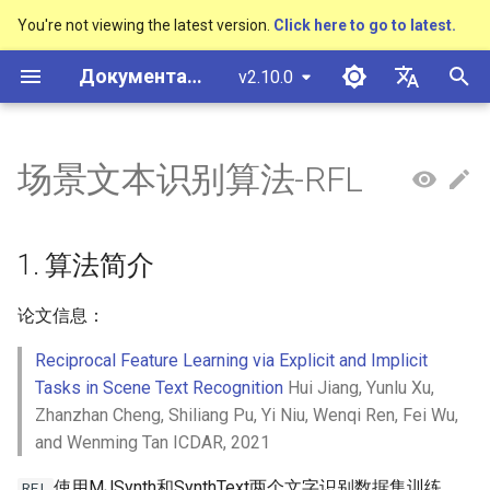
You're not viewing the latest version.
Click here to go to latest.
И
Документация PaddleOCR
v2.10.0
н
简体中文
概述
多硬件安装飞桨
基于Python预测引擎推理
概述
概述
DB与DB++
1. 算法简介
Text Gestalt
CAN
PGNet
TableMaster
VI-LayoutXLM
概述
概述
通用中英文OCR数据集
社区贡献
多硬件安装飞桨
基本概念
模型量化
PP-OCRv3技术报告
基本概念
基于Python预测引擎推理
返回识别位置
高精度中文场景文本识别
数码管识别
表单VQA
车牌识别
и
English
场景文本识别算法-RFL
SVTR
ц
快速开始
基于C++预测引擎推理
快速开始
快速开始
EAST
2. 环境配置
Text Telescope
LaTeX-OCR
TableSLANet
LayoutLM
通用
其它数据标注工具
手写中文OCR数据集
附录
支持硬件列表
文本检测
模型裁剪
PP-OCRv4技术报告
版面分析
基于C++预测引擎推理
怎样完成基于图像数据的
液晶屏读数识别
增值税发票
日本語
抽取任务
手写体识别
и
Pу́сский язы́к
Visual Studio 2019
快速安装
模型库
SAST
3. 模型训练、评估、预测
UniMERNet
SDMGR
制造
其它数据合成工具
垂类多语言OCR数据集
文本识别
知识蒸馏
paddleocr package使用说
表格识别
服务化部署
包装生产日期
印章检测与识别
1. 算法简介
а
Community CMake 编译指南
हिन्दी
效果展示
模型训练
PSENet
PP-FormulaNet
金融
版面分析数据集
3.1 模型训练
文本方向分类器
多语言模型
版面恢复
PCB文字识别
通用卡证识别
л
论文信息：
한국인
服务化部署
и
Reciprocal Feature Learning via Explicit and Implicit
运行环境
推理部署
FCENet
交通
表格识别数据集
启动训练
关键信息提取
动手学OCR
关键信息提取
合同比对
Help translating
Tasks in Scene Text Recognition
Hui Jiang, Yunlu Xu,
з
Android部署
Zhanzhan Cheng, Shiliang Pu, Yi Niu, Wenqi Ren, Fei Wu,
模型库
博客
DRRG
关键信息提取数据集
3.2 评估
模型微调
Enhanced CTC Loss
а
Jetson部署
and Wenming Tan ICDAR, 2021
ц
模型训练
CT
3.3 预测
训练tricks
切片操作
使用MJSynth和SynthText两个文字识别数据集训练，
RFL