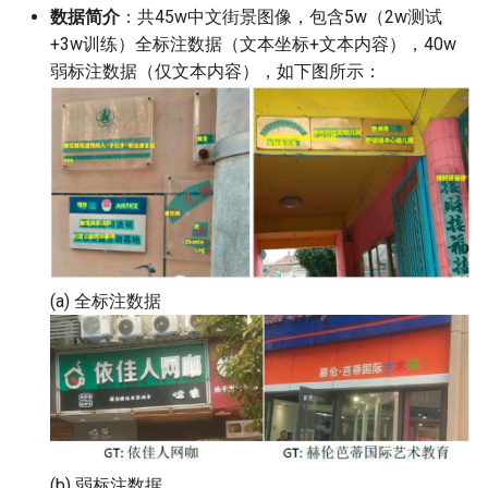
端侧部署
数据简介
：共45w中文街景图像，包含5w（2w测试
PaddleOCR-VL 海光 DCU 使
表格单元格检测模块
+3w训练）全标注数据（文本坐标+文本内容），40w
用教程
Paddle2ONNX模型转化与预
弱标注数据（仅文本内容），如下图所示：
测
表格分类模块
PaddleOCR-VL 沐曦 GPU 使
用教程
云上飞桨部署工具
表格结构识别模块
PaddleOCR-VL 天数 GPU 使
Benchmark
文本检测模块
用教程
文本图像矫正模块
PaddleOCR-VL 华为昇腾 NPU
使用教程
文本行方向分类模块
(a) 全标注数据
PaddleOCR-VL Apple Silicon
文本识别模块
使用教程
图表解析模块
PaddleOCR-VL AMD GPU 使
用教程
(b) 弱标注数据