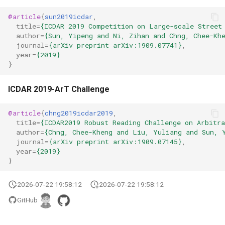
@article
{
sun2019icdar
,
title
=
{ICDAR 2019 Competition on Large-scale Street
author
=
{Sun, Yipeng and Ni, Zihan and Chng, Chee-Kh
journal
=
{arXiv preprint arXiv:1909.07741}
,
year
=
{2019}
}
ICDAR 2019-ArT Challenge
@article
{
chng2019icdar2019
,
title
=
{ICDAR2019 Robust Reading Challenge on Arbitr
author
=
{Chng, Chee-Kheng and Liu, Yuliang and Sun, 
journal
=
{arXiv preprint arXiv:1909.07145}
,
year
=
{2019}
}
2026-07-22 19:58:12
2026-07-22 19:58:12
GitHub