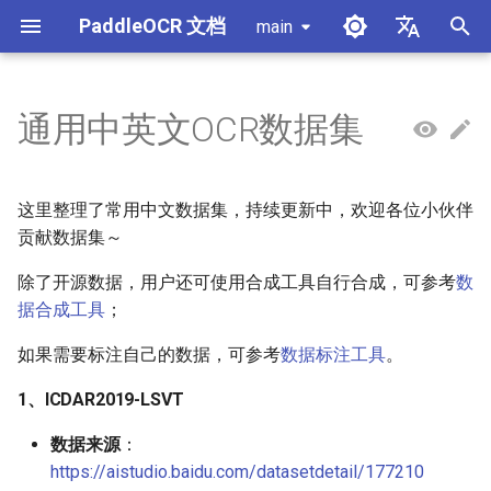
PaddleOCR 文档
main
正
简体中文
在
English
通用中英文OCR数据集
使用教程
使用教程
使用教程
使用教程
使用教程
本地推理
MCP 服务器
模块概述
产线概述
X-AnyLabeling 文档解析
数据合成工具
1、ICDAR2019-LSVT
PaddleOCR 多硬件使用指南
PaddleOCR 与 PaddleX
概述
模型列表
社区贡献
高性能推理
自部署服务化
Android 部署
获取ONNX模型
初
始
PP-OCRv6简介
PP-StructureV3简介
PP-ChatOCRv4简介
PaddleOCR-VL-1.5简介
服务化
Agent Skills
文档图像方向分类模块
公式识别产线
其它数据标注工具
2、ICDAR2017-RCTW-17
昇腾 NPU 飞桨安装教程
PaddleOCR 3.x 升级说明
快速开始
基于Python预测引擎推理
附录
推理引擎与配置说明
PaddleOCR 官方 API
iOS 部署
打包 PaddleOCR 项目
这里整理了常用中文数据集，持续更新中，欢迎各位小伙伴
化
贡献数据集～
PaddleOCR-VL-1.6简介
跨端部署
文档类视觉语言模型模块
文档图像预处理产线
3、中文街景文字识别
昆仑 XPU 飞桨安装教程
配置 paddleocr 包日志系统
基于C++预测引擎推理
产线并行推理
浏览器端部署
Benchmark
搜
除了开源数据，用户还可使用合成工具自行合成，可参考
数
PaddleOCR-VL简介
其它
公式识别模块
文档理解产线
4、中文文档文字识别
Visual Studio 2019
据合成工具
；
C++ 本地部署
索
Community CMake 编译指南
引
如果需要标注自己的数据，可参考
数据标注工具
。
PaddleOCR-VL NVIDIA
版面区域检测模块
印章文本识别产线
5、ICDAR2019-ArT
擎
Blackwell 架构 GPU 使用教程
服务化部署
1、ICDAR2019-LSVT
版面分析模块
通用表格识别v2产线
6、电子印章数据集
PaddleOCR-VL 昆仑芯 XPU
Android部署
数据来源
：
使用教程
印章文本检测模块
PP-DocTranslation产线
参考文献
https://aistudio.baidu.com/datasetdetail/177210