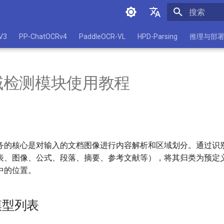
正在初始化
简体中文
V3
PP-ChatOCRv4
PaddleOCR-VL
HPD-Parsing
推理与部
English
域检测模块使用教程
务的核心是对输入的文档图像进行内容解析和区域划分。通过识
表、图像、公式、段落、摘要、参考文献等），将其归类为预定
中的位置。
模型列表