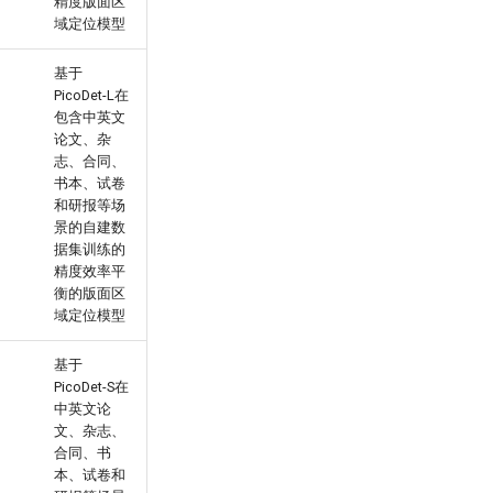
精度版面区
域定位模型
基于
PicoDet-L在
包含中英文
论文、杂
志、合同、
书本、试卷
和研报等场
景的自建数
据集训练的
精度效率平
衡的版面区
域定位模型
基于
PicoDet-S在
中英文论
文、杂志、
合同、书
本、试卷和