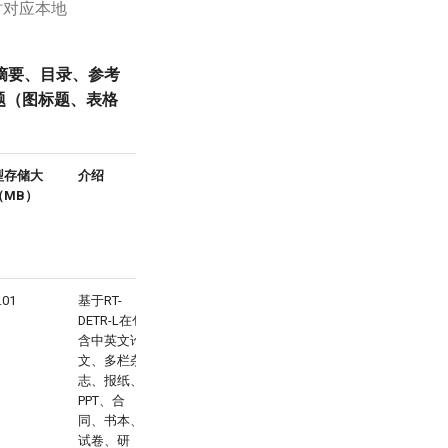
时对应本地
摘要、目录、参考
题（图标题、表格
型存储大
介绍
（MB）
.01
基于RT-
DETR-L在包
含中英文论
文、多栏杂
志、报纸、
PPT、合
同、书本、
试卷、研