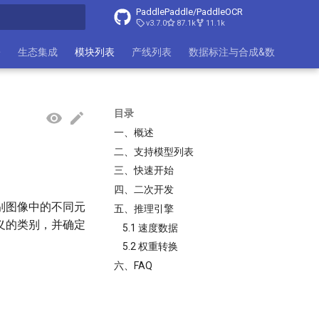
PaddlePaddle/PaddleOCR
v3.7.0
87.1k
11.1k
搜索引擎
署
生态集成
模块列表
产线列表
数据标注与合成&数据集
目录
一、概述
二、支持模型列表
三、快速开始
四、二次开发
别图像中的不同元
五、推理引擎
义的类别，并确定
5.1 速度数据
5.2 权重转换
六、FAQ