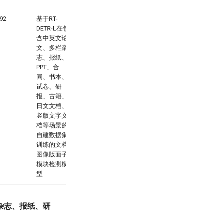
.92
基于RT-
DETR-L在包
含中英文论
文、多栏杂
志、报纸、
PPT、合
同、书本、
试卷、研
报、古籍、
日文文档、
竖版文字文
档等场景的
自建数据集
训练的文档
图像版面子
模块检测模
型
杂志、报纸、研