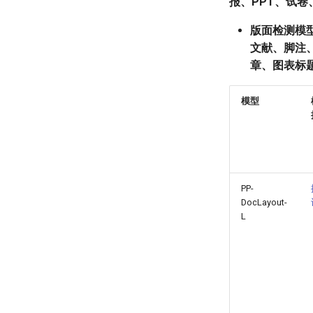
报、PPT、试卷
版面检测模
文献、脚注
章、图表标
模型
PP-
DocLayout-
L