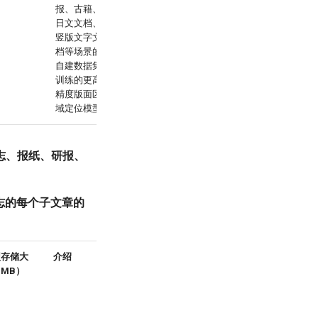
报、古籍、
日文文档、
竖版文字文
档等场景的
自建数据集
训练的更高
精度版面区
域定位模型
志、报纸、研报、
志的每个子文章的
型存储大
介绍
MB）