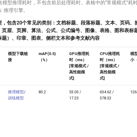
含模型推理耗时，不包含前后处理耗时。表格中的“常规模式”耗
推理引擎。
c
型，包含20个常见的类别：文档标题、段落标题、文本、页码、
、页眉、页脚、算法、公式、公式编号、图像、表格、图和表标
标题）、印章、图表、侧栏文本和参考文献内容
模型下载链
mAP(0.5)
GPU推理耗
CPU推理耗
模
接
（%）
时（ms）
时（ms）
小
[常规模式 /
[常规模式 /
高性能模
高性能模
式]
式]
推理模型
/
83.2
53.03 /
634.62 /
126
训练模型
17.23
378.32