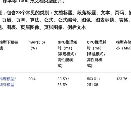
、课本等 1000 张文档类型图片。
型，包含23个常见的类别：文档标题、段落标题、文本、页码、
、页眉、页脚、算法、公式、公式编号、图像、图表标题、表格
题、图表、页眉图像、页脚图像、侧栏文本
模型下载链
mAP(0.5)
GPU推理耗
CPU推理耗
模型存
接
（%）
时（ms）
时（ms）
小（MB
[常规模式 /
[常规模式 /
高性能模
高性能模
式]
式]
推理模型
/
90.4
33.59 /
503.01 /
123.76
训练模型
33.59
251.08