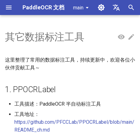
PaddleOCR 文档
main
正
简体中文
在
English
其它数据标注工具
使用教程
使用教程
使用教程
使用教程
使用教程
本地推理
MCP 服务器
模块概述
产线概述
1. PPOCRLabel
数据合成工具
通用中英文OCR数据集
PaddleOCR 多硬件使用指南
PaddleOCR 与 PaddleX
概述
模型列表
社区贡献
高性能推理
自部署服务化
Android 部署
获取ONNX模型
初
始
PP-OCRv6简介
PP-StructureV3简介
PP-ChatOCRv4简介
PaddleOCR-VL-1.5简介
服务化
Agent Skills
文档图像方向分类模块
公式识别产线
2. labelImg
手写中文OCR数据集
昇腾 NPU 飞桨安装教程
PaddleOCR 3.x 升级说明
快速开始
基于Python预测引擎推理
附录
推理引擎与配置说明
PaddleOCR 官方 API
iOS 部署
打包 PaddleOCR 项目
这里整理了常用的数据标注工具，持续更新中，欢迎各位小
化
伙伴贡献工具～
PaddleOCR-VL-1.6简介
跨端部署
文档类视觉语言模型模块
文档图像预处理产线
3. roLabelImg
垂类多语言OCR数据集
昆仑 XPU 飞桨安装教程
配置 paddleocr 包日志系统
基于C++预测引擎推理
产线并行推理
浏览器端部署
Benchmark
搜
1. PPOCRLabel
PaddleOCR-VL简介
其它
公式识别模块
文档理解产线
4. labelme
版面分析数据集
Visual Studio 2019
C++ 本地部署
索
Community CMake 编译指南
引
PaddleOCR-VL NVIDIA
版面区域检测模块
印章文本识别产线
5. Vott
表格识别数据集
工具描述：PaddleOCR 半自动标注工具
擎
Blackwell 架构 GPU 使用教程
服务化部署
工具地址：
版面分析模块
通用表格识别v2产线
关键信息提取数据集
https://github.com/PFCCLab/PPOCRLabel/blob/main/
PaddleOCR-VL 昆仑芯 XPU
Android部署
README_ch.md
使用教程
印章文本检测模块
PP-DocTranslation产线