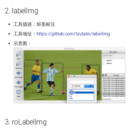
端侧部署
PaddleOCR-VL 海光 DCU 使
表格单元格检测模块
2. labelImg
用教程
Paddle2ONNX模型转化与预
测
表格分类模块
工具描述：矩形标注
PaddleOCR-VL 沐曦 GPU 使
工具地址：
https://github.com/tzutalin/labelImg
用教程
云上飞桨部署工具
表格结构识别模块
示意图：
PaddleOCR-VL 天数 GPU 使
Benchmark
文本检测模块
用教程
文本图像矫正模块
PaddleOCR-VL 华为昇腾 NPU
使用教程
文本行方向分类模块
PaddleOCR-VL Apple Silicon
文本识别模块
使用教程
图表解析模块
PaddleOCR-VL AMD GPU 使
3. roLabelImg
用教程