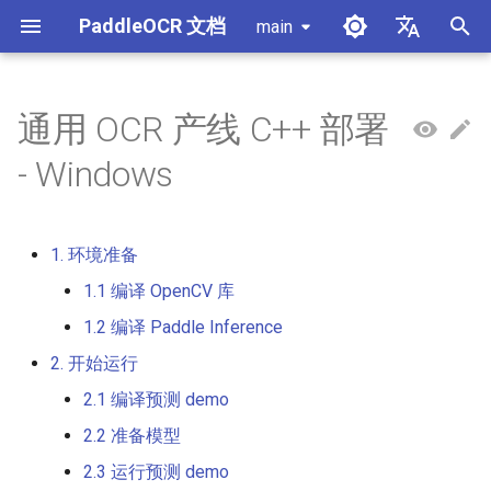
PaddleOCR 文档
main
正
简体中文
在
English
通用 OCR 产线 C++ 部署
使用教程
使用教程
使用教程
使用教程
使用教程
1. 环境准备
自部署服务化
Android 部署
获取ONNX模型
MCP 服务器
模块概述
产线概述
数据标注
PaddleOCR 多硬件使用指南
PaddleOCR 与 PaddleX
概述
模型列表
社区贡献
总览
X-AnyLabeling 文档解析
数据合成工具
通用中英文OCR数据集
初
- Windows
始
PP-OCRv6简介
PP-StructureV3简介
PP-ChatOCRv4简介
PaddleOCR-VL-1.5简介
PaddleOCR 官方 API
iOS 部署
打包 PaddleOCR 项目
Agent Skills
文档图像方向分类模块
公式识别产线
数据合成
昇腾 NPU 飞桨安装教程
PaddleOCR 3.x 升级说明
快速开始
基于Python预测引擎推理
附录
1.1 编译 OpenCV 库
Python SDK
其它数据标注工具
手写中文OCR数据集
化
1. 环境准备
PaddleOCR-VL-1.6简介
浏览器端部署
Benchmark
文档类视觉语言模型模块
文档图像预处理产线
数据集
昆仑 XPU 飞桨安装教程
配置 paddleocr 包日志系统
基于C++预测引擎推理
1.1.1 直接下载预编译包
TypeScript SDK
垂类多语言OCR数据集
搜
（推荐）
1.1 编译 OpenCV 库
PaddleOCR-VL简介
公式识别模块
文档理解产线
Visual Studio 2019
Go SDK
版面分析数据集
索
1.2 编译 Paddle Inference
Community CMake 编译指南
1.1.2 源码编译
引
PaddleOCR-VL NVIDIA
版面区域检测模块
印章文本识别产线
2. 开始运行
CLI
表格识别数据集
擎
Blackwell 架构 GPU 使用教程
服务化部署
1.2 编译 Paddle Inference
2.1 编译预测 demo
版面分析模块
通用表格识别v2产线
关键信息提取数据集
2.2 准备模型
PaddleOCR-VL 昆仑芯 XPU
Android部署
1.2.1 直接下载预编译包
使用教程
（推荐）
印章文本检测模块
PP-DocTranslation产线
2.3 运行预测 demo