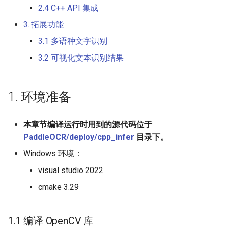
端侧部署
2.4 C++ API 集成
PaddleOCR-VL 海光 DCU 使
1.2.2 源码编译预测库
表格单元格检测模块
3. 拓展功能
用教程
Paddle2ONNX模型转化与预
2. 开始运行
测
表格分类模块
3.1 多语种文字识别
PaddleOCR-VL 沐曦 GPU 使
3.2 可视化文本识别结果
用教程
云上飞桨部署工具
2.1 编译预测 demo
表格结构识别模块
PaddleOCR-VL 天数 GPU 使
Benchmark
2.2 准备模型
文本检测模块
1. 环境准备
用教程
2.3 运行预测 demo
文本图像矫正模块
本章节编译运行时用到的源代码位于
PaddleOCR-VL 华为昇腾 NPU
PaddleOCR/deploy/cpp_infer
目录下。
使用教程
2.4 C++ API 集成
文本行方向分类模块
Windows 环境：
PaddleOCR-VL Apple Silicon
3. 拓展功能
文本识别模块
visual studio 2022
使用教程
cmake 3.29
3.1 多语种文字识别
图表解析模块
PaddleOCR-VL AMD GPU 使
用教程
3.2 可视化文本识别结果
1.1 编译 OpenCV 库