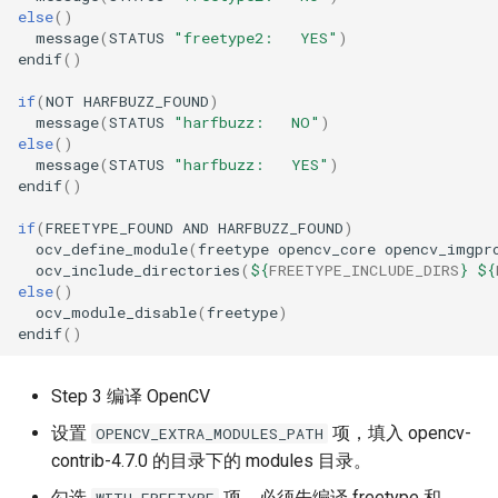
else
()
message
(
STATUS
"freetype2:   YES"
)
endif
()
if
(
NOT
HARFBUZZ_FOUND
)
message
(
STATUS
"harfbuzz:   NO"
)
else
()
message
(
STATUS
"harfbuzz:   YES"
)
endif
()
if
(
FREETYPE_FOUND
AND
HARFBUZZ_FOUND
)
ocv_define_module
(
freetype
opencv_core
opencv_imgpr
ocv_include_directories
(
${
FREETYPE_INCLUDE_DIRS
}
${
else
()
ocv_module_disable
(
freetype
)
endif
()
Step 3 编译 OpenCV
设置
项，填入 opencv-
OPENCV_EXTRA_MODULES_PATH
contrib-4.7.0 的目录下的 modules 目录。
勾选
项，必须先编译 freetype 和