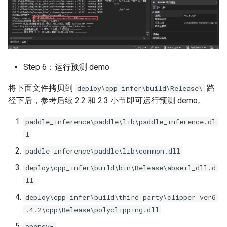
Step 6：运行预测 demo
将下面文件拷贝到
路
deploy\cpp_infer\build\Release\
径下后，参考后续 2.2 和 2.3 小节即可运行预测 demo。
paddle_inference\paddle\lib\paddle_inference.dl
l
paddle_inference\paddle\lib\common.dll
deploy\cpp_infer\build\bin\Release\abseil_dll.d
ll
deploy\cpp_infer\build\third_party\clipper_ver6
.4.2\cpp\Release\polyclipping.dll
opencv-