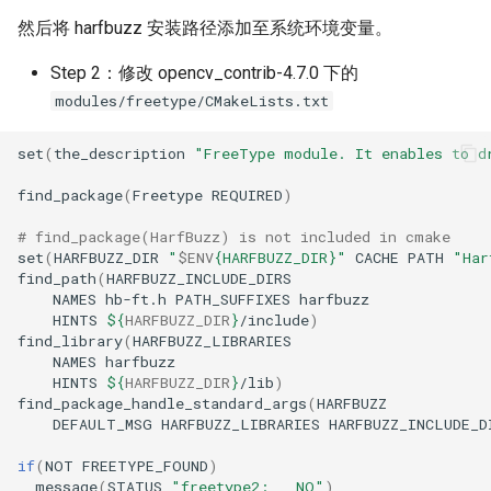
然后将 harfbuzz 安装路径添加至系统环境变量。
Step 2：修改 opencv_contrib-4.7.0 下的
modules/freetype/CMakeLists.txt
set
(
the_description
"FreeType module. It enables to d
find_package
(
Freetype
REQUIRED
)
# find_package(HarfBuzz) is not included in cmake
set
(
HARFBUZZ_DIR
"
$ENV
{HARFBUZZ_DIR}"
CACHE
PATH
"Har
find_path
(
NAMES
hb-ft.h
PATH_SUFFIXES
HINTS
${
HARFBUZZ_DIR
}
/include
)
find_library
(
NAMES
HINTS
${
HARFBUZZ_DIR
}
/lib
)
find_package_handle_standard_args
(
DEFAULT_MSG
HARFBUZZ_LIBRARIES
HARFBUZZ_INCLUDE_D
if
(
NOT
FREETYPE_FOUND
)
message
(
STATUS
"freetype2:   NO"
)