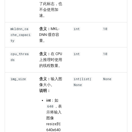
了此标志，也
不会使用加
速。
含义：
MKL-
mkldnn_ca
int
10
DNN 缓存容
che_capaci
量。
ty
含义：
在 CPU
cpu_threa
int
10
上推理时使用
ds
的线程数量。
含义：
输入图
img_size
int|list|
None
像大小。
None
说明：
int
：如
，表
640
示将输入
图像
resize到
640x640