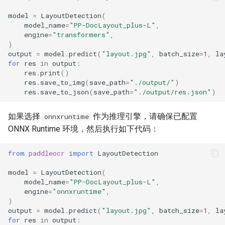
model
=
LayoutDetection
(
model_name
=
"PP-DocLayout_plus-L"
,
engine
=
"transformers"
,
)
output
=
model
.
predict
(
"layout.jpg"
,
batch_size
=
1
,
la
for
res
in
output
:
res
.
print
()
res
.
save_to_img
(
save_path
=
"./output/"
)
res
.
save_to_json
(
save_path
=
"./output/res.json"
)
如果选择
作为推理引擎，请确保已配置
onnxruntime
ONNX Runtime 环境，然后执行如下代码：
from
paddleocr
import
LayoutDetection
model
=
LayoutDetection
(
model_name
=
"PP-DocLayout_plus-L"
,
engine
=
"onnxruntime"
,
)
output
=
model
.
predict
(
"layout.jpg"
,
batch_size
=
1
,
la
for
res
in
output
: