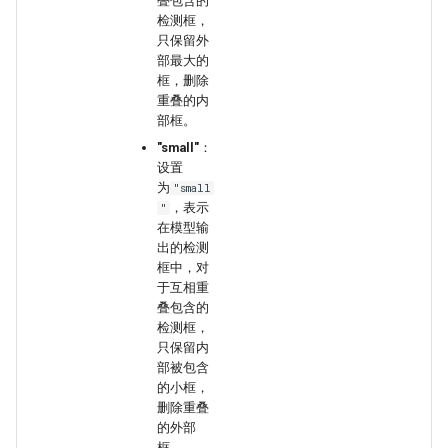
叠包含的
检测框，
只保留外
部最大的
框，删除
重叠的内
部框。
"small"
：
设置
为
"small
，表示
"
在模型输
出的检测
框中，对
于互相重
叠包含的
检测框，
只保留内
部被包含
的小框，
删除重叠
的外部
框。