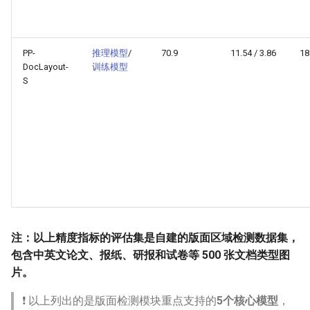
PP-
推理模型
/
70.9
11.54 / 3.86
18
DocLayout-
训练模型
S
注：以上精度指标的评估集是自建的版面区域检测数据集，
包含中英文论文、报纸、研报和试卷等 500 张文档类型图
片。
❗ 以上列出的是版面检测模块重点支持的
5个核心模型
，