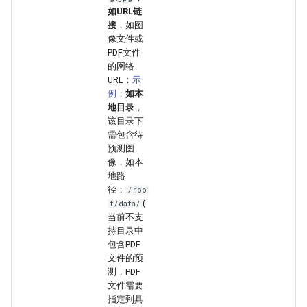
如URL链
接
，如图
像文件或
PDF文件
的网络
URL：
示
例
；
如本
地目录
，
该目录下
需包含待
预测图
像，如本
地路
径：
/roo
(
t/data/
当前不支
持目录中
包含PDF
文件的预
测，PDF
文件需要
指定到具