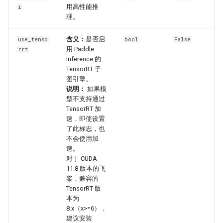
用高性能推
i
理。
含义：
是否启
use_tenso
bool
False
用 Paddle
rrt
Inference 的
TensorRT 子
图引擎。
说明：
如果模
型不支持通过
TensorRT 加
速，即使设置
了此标志，也
不会使用加
速。
对于 CUDA
11.8 版本的飞
桨，兼容的
TensorRT 版
本为
8.x（x>=6），
建议安装