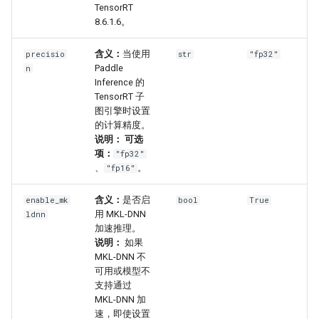
TensorRT
8.6.1.6。
含义：
当使用
precisio
str
"fp32"
Paddle
n
Inference 的
TensorRT 子
图引擎时设置
的计算精度。
说明：
可选
项：
"fp32"
、
。
"fp16"
含义：
是否启
enable_mk
bool
True
用 MKL-DNN
ldnn
加速推理。
说明：
如果
MKL-DNN 不
可用或模型不
支持通过
MKL-DNN 加
速，即使设置