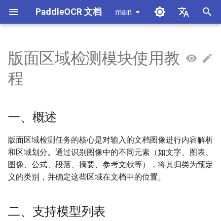
PaddleOCR 文档
main
正
简体中文
在
English
版面区域检测模块使用教
使用教程
使用教程
使用教程
使用教程
使用教程
本地推理
MCP 服务器
一、概述
产线概述
数据标注
PaddleOCR 多硬件使用指南
PaddleOCR 与 PaddleX
概述
模型列表
社区贡献
高性能推理
自部署服务化
Android 部署
获取ONNX模型
X-AnyLabeling 文档解析
数据合成工具
通用中英文OCR数据集
初
程
始
PP-OCRv6简介
PP-StructureV3简介
PP-ChatOCRv4简介
PaddleOCR-VL-1.5简介
服务化
Agent Skills
二、支持模型列表
公式识别产线
数据合成
昇腾 NPU 飞桨安装教程
PaddleOCR 3.x 升级说明
快速开始
基于Python预测引擎推理
附录
推理引擎与配置说明
PaddleOCR 官方 API
iOS 部署
打包 PaddleOCR 项目
其它数据标注工具
手写中文OCR数据集
化
一、概述
PaddleOCR-VL-1.6简介
跨端部署
三、快速开始
文档图像预处理产线
数据集
昆仑 XPU 飞桨安装教程
配置 paddleocr 包日志系统
基于C++预测引擎推理
产线并行推理
浏览器端部署
Benchmark
垂类多语言OCR数据集
搜
PaddleOCR-VL简介
其它
四、二次开发
文档理解产线
Visual Studio 2019
C++ 本地部署
版面分析数据集
索
版面区域检测任务的核心是对输入的文档图像进行内容解析
Community CMake 编译指南
和区域划分。通过识别图像中的不同元素（如文字、图表、
引
PaddleOCR-VL NVIDIA
五、推理引擎
印章文本识别产线
表格识别数据集
图像、公式、段落、摘要、参考文献等），将其归类为预定
擎
Blackwell 架构 GPU 使用教程
服务化部署
义的类别，并确定这些区域在文档中的位置。
通用表格识别v2产线
5.1 速度数据
关键信息提取数据集
PaddleOCR-VL 昆仑芯 XPU
Android部署
二、支持模型列表
使用教程
PP-DocTranslation产线
5.2 权重转换