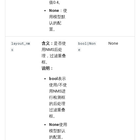
值0.4。
None
：使
用模型默
认的配
置。
含义：
是否使
None
layout_nm
bool|Non
用NMS后处
s
e
理，过滤重叠
框。
说明：
bool
表示
使用/不使
用NMS进
行检测框
的后处理
过滤重叠
框。
None
使用
模型默认
的配置。