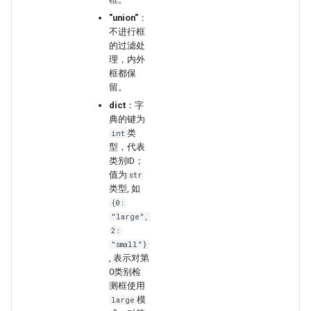
"union"
：
不进行框
的过滤处
理，内外
框都保
留。
dict
：字
典的键为
类
int
型，代表
类别ID；
值为
str
类型, 如
{0:
"large",
2:
"small"}
, 表示对第
0类别检
测框使用
模
large