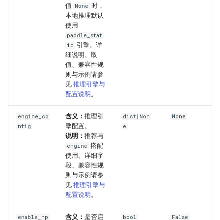
值
时，
None
本地推理默认
使用
paddle_stat
引擎。详
ic
细说明、取
值、兼容性规
则与示例请参
见
推理引擎与
配置说明
。
含义：
推理引
engine_co
dict|Non
None
擎配置。
nfig
e
说明：
推荐与
搭配
engine
使用。详细字
段、兼容性规
则与示例请参
见
推理引擎与
配置说明
。
含义：
是否启
enable_hp
bool
False