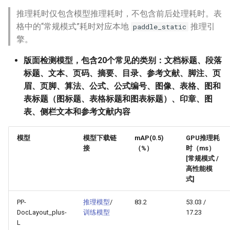
端侧部署
推理耗时仅包含模型推理耗时，不包含前后处理耗时。表
PaddleOCR-VL 海光 DCU 使
六、FAQ
格中的“常规模式”耗时对应本地
推理引
paddle_static
用教程
Paddle2ONNX模型转化与预
擎。
测
PaddleOCR-VL 沐曦 GPU 使
版面检测模型，包含20个常见的类别：文档标题、段落
用教程
云上飞桨部署工具
标题、文本、页码、摘要、目录、参考文献、脚注、页
眉、页脚、算法、公式、公式编号、图像、表格、图和
PaddleOCR-VL 天数 GPU 使
Benchmark
表标题（图标题、表格标题和图表标题）、印章、图
用教程
表、侧栏文本和参考文献内容
PaddleOCR-VL 华为昇腾 NPU
模型
模型下载链
mAP(0.5)
GPU推理耗
使用教程
接
（%）
时（ms）
[常规模式 /
PaddleOCR-VL Apple Silicon
高性能模
使用教程
式]
PaddleOCR-VL AMD GPU 使
PP-
推理模型
/
83.2
53.03 /
DocLayout_plus-
训练模型
17.23
用教程
L