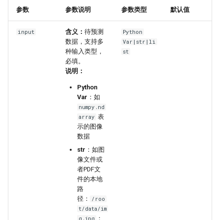
参数
参数说明
参数类型
默认值
含义：
待预测
input
Python
数据，支持多
Var|str|li
种输入类型，
st
必填。
说明：
Python
Var
：如
numpy.nd
表
array
示的图像
数据
str
：如图
像文件或
者PDF文
件的本地
路
径：
/roo
t/data/im
；
g.jpg