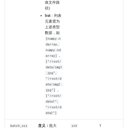
体文件路
径)
list
：列表
元素需为
上述类型
数据，如
[numpy.n
darray,
numpy.nd
，
array]
["/root/
data/img1
.jpg",
"/root/d
ata/img2.
，
jpg"]
["/root/
data1",
"/root/d
ata2"]
含义：
批大
1
batch_siz
int