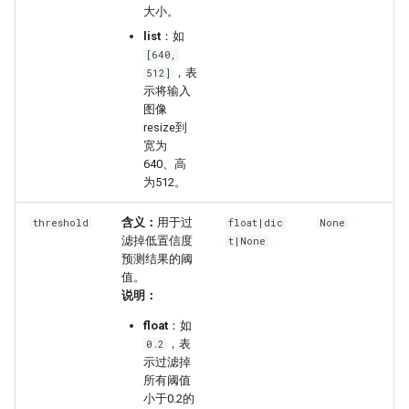
大小。
list
：如
[640,
，表
512]
示将输入
图像
resize到
宽为
640、高
为512。
含义：
用于过
threshold
float|dic
None
滤掉低置信度
t|None
预测结果的阈
值。
说明：
float
：如
，表
0.2
示过滤掉
所有阈值
小于0.2的