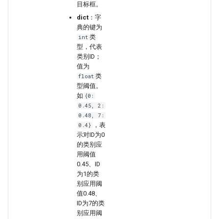
目标框。
dict
：字
典的键为
类
int
型，代表
类别ID；
值为
类
float
型阈值。
如
{0:
0.45, 2:
0.48, 7:
，表
0.4}
示对ID为0
的类别应
用阈值
0.45、ID
为1的类
别应用阈
值0.48、
ID为7的类
别应用阈