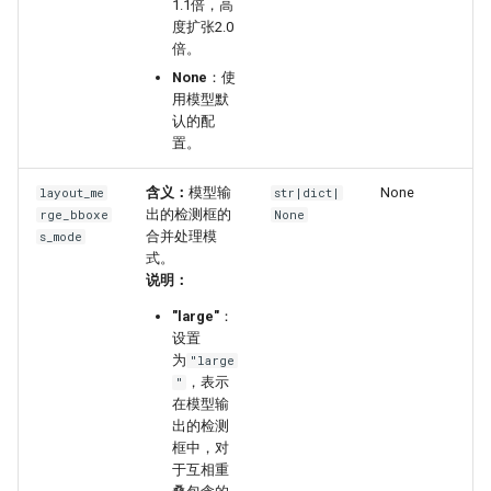
1.1倍，高
度扩张2.0
倍。
None
：使
用模型默
认的配
置。
含义：
模型输
None
layout_me
str|dict|
出的检测框的
rge_bboxe
None
合并处理模
s_mode
式。
说明：
"large"
：
设置
为
"large
，表示
"
在模型输
出的检测
框中，对
于互相重