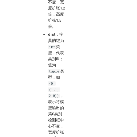
不变，宽
度扩张1.2
倍，高度
扩张1.5
倍。
dict
：字
典的键为
类
int
型，代表
类别ID；
值为
类
tuple
型，如
{0:
(1.1,
，
2.0)}
表示将模
型输出的
第0类别
检测框中
心不变，
宽度扩张