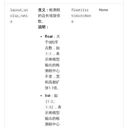
含义：
检测框
None
layout_un
float|lis
的边长缩放倍
clip_rati
t|dict|Non
数。
o
e
说明：
float
：大
于0的浮
点数，如
，表
1.1
示将模型
输出的检
测框中心
不变，宽
和高都扩
张1.1倍。
list
：如
[1.2,
，表
1.5]
示将模型
输出的检
测框中心