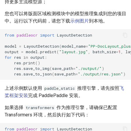
持更多主流模型源；
您也可以将版面区域检测模块中的模型推理集成到您的项目
中。运行以下代码前，请您下载
示例图片
到本地。
from
paddleocr
import
LayoutDetection
model
=
LayoutDetection
(
model_name
=
"PP-DocLayout_plu
output
=
model
.
predict
(
"layout.jpg"
,
batch_size
=
1
,
la
for
res
in
output
:
res
.
print
()
res
.
save_to_img
(
save_path
=
"./output/"
)
res
.
save_to_json
(
save_path
=
"./output/res.json"
)
上述示例默认使用
推理引擎，请先按照
飞
paddle_static
桨框架安装
完成 PaddlePaddle 安装。
如果选择
作为推理引擎，请确保已配置
transformers
Transformers 环境，然后执行如下代码：
from
paddleocr
import
LayoutDetection