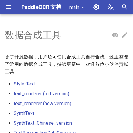
PaddleOCR 文档
main
正
简体中文
在
English
数据合成工具
使用教程
使用教程
使用教程
使用教程
使用教程
本地推理
MCP 服务器
模块概述
产线概述
X-AnyLabeling 文档解析
通用中英文OCR数据集
PaddleOCR 多硬件使用指南
PaddleOCR 与 PaddleX
概述
模型列表
社区贡献
高性能推理
自部署服务化
Android 部署
获取ONNX模型
初
始
PP-OCRv6简介
PP-StructureV3简介
PP-ChatOCRv4简介
PaddleOCR-VL-1.5简介
服务化
Agent Skills
文档图像方向分类模块
公式识别产线
其它数据标注工具
手写中文OCR数据集
昇腾 NPU 飞桨安装教程
PaddleOCR 3.x 升级说明
快速开始
基于Python预测引擎推理
附录
推理引擎与配置说明
PaddleOCR 官方 API
iOS 部署
打包 PaddleOCR 项目
除了开源数据，用户还可使用合成工具自行合成。这里整理
化
了常用的数据合成工具，持续更新中，欢迎各位小伙伴贡献
PaddleOCR-VL-1.6简介
跨端部署
文档类视觉语言模型模块
文档图像预处理产线
垂类多语言OCR数据集
昆仑 XPU 飞桨安装教程
配置 paddleocr 包日志系统
基于C++预测引擎推理
产线并行推理
浏览器端部署
Benchmark
工具～
搜
PaddleOCR-VL简介
其它
公式识别模块
文档理解产线
版面分析数据集
Visual Studio 2019
Style-Text
C++ 本地部署
索
Community CMake 编译指南
text_renderer (old version)
引
PaddleOCR-VL NVIDIA
版面区域检测模块
印章文本识别产线
表格识别数据集
text_renderer (new version)
擎
Blackwell 架构 GPU 使用教程
服务化部署
版面分析模块
通用表格识别v2产线
关键信息提取数据集
SynthText
PaddleOCR-VL 昆仑芯 XPU
Android部署
SynthText_Chinese_version
使用教程
印章文本检测模块
PP-DocTranslation产线
TextRecognitionDataGenerator