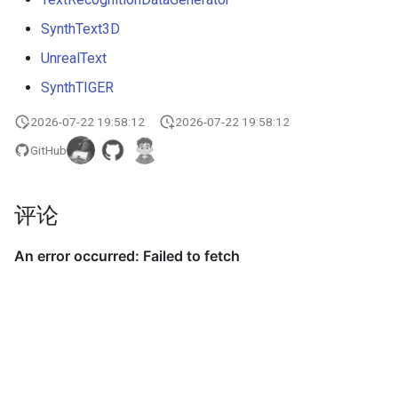
端侧部署
PaddleOCR-VL 海光 DCU 使
表格单元格检测模块
SynthText3D
用教程
Paddle2ONNX模型转化与预
UnrealText
测
表格分类模块
SynthTIGER
PaddleOCR-VL 沐曦 GPU 使
用教程
云上飞桨部署工具
表格结构识别模块
2026-07-22 19:58:12
2026-07-22 19:58:12
GitHub
PaddleOCR-VL 天数 GPU 使
Benchmark
文本检测模块
用教程
文本图像矫正模块
评论
PaddleOCR-VL 华为昇腾 NPU
使用教程
文本行方向分类模块
PaddleOCR-VL Apple Silicon
文本识别模块
使用教程
图表解析模块
PaddleOCR-VL AMD GPU 使
用教程