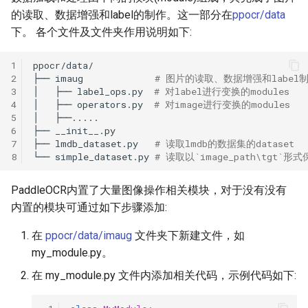
端侧部署
и
的读取、数据增强和label的制作。这一部分在
ppocr/data
模型压缩
SEED
PaddleOCR模型推理参数
下。 各个文件及文件夹作用说明如下:
я
网页前端部署
博客
SVTR
分布式训练
п
1
Paddle2ONNX模型转化与预
2
├──
imaug
# 图片的读取、数据增强和label
о
测
SVTRv2
项目克隆
3
│
├──
label_ops.py
# 对label进行变换的modules
4
│
├──
operators.py
# 对image进行变换的modules
и
5
│
云上飞桨部署工具
ViTSTR
配置文件内容与生成
6
├──
с
7
├──
lmdb_dataset.py
# 读取lmdb的数据集的dataset
Benchmark
ABINet
如何生产自定义超轻量模
8
└──
simple_dataset.py
# 读取以`image_path\tgt`形
к
а
VisionLAN
PaddleOCR内置了大量图像操作相关模块，对于没有没有
内置的模块可通过如下步骤添加:
SPIN
在
ppocr/data/imaug
文件夹下新建文件，如
my_module.py。
RobustScanner
在 my_module.py 文件内添加相关代码，示例代码如下:
RFL