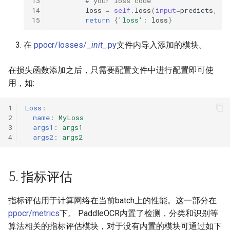
13
# your loss code
14
loss
=
self
.
loss
(
input
=
predicts
,
la
15
return
{
'loss'
:
loss
}
在
ppocr/losses/_
init_
.py
文件内导入添加的模块。
在损失函数添加之后，只需要配置文件中进行配置即可使
用，如:
1
Loss
:
2
name
:
MyLoss
3
args1
:
args1
4
args2
:
args2
5. 指标评估
指标评估用于计算网络在当前batch上的性能。这一部分在
ppocr/metrics
下。 PaddleOCR内置了检测，分类和识别等
算法相关的指标评估模块，对于没有内置的模块可通过如下