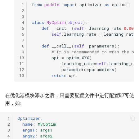
 1
from
paddle
import
optimizer
as
optim
 2
 3
 4
class
MyOptim
(
object
):
 5
def
__init__
(
self
,
learning_rate
=
0.001
,
 6
self
.
learning_rate
=
learning_rate
 7
 8
def
__call__
(
self
,
parameters
):
 9
# It is recommended to wrap the bui
10
opt
=
optim
.
XXX
(
11
learning_rate
=
self
.
learning_rat
12
parameters
=
parameters
)
13
return
opt
在优化器模块添加之后，只需要配置文件中进行配置即可使
用，如:
 1
Optimizer
:
 2
name
:
MyOptim
 3
args1
:
args1
 4
args2
:
args2