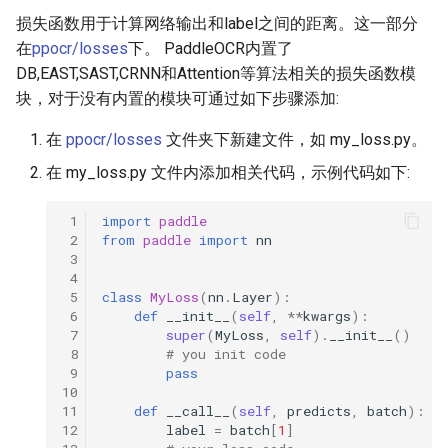
损失函数用于计算网络输出和label之间的距离。这一部分
在
ppocr/losses
下。 PaddleOCR内置了
DB,EAST,SAST,CRNN和Attention等算法相关的损失函数模
块，对于没有内置的模块可通过如下步骤添加:
在
ppocr/losses
文件夹下新建文件，如 my_loss.py。
在 my_loss.py 文件内添加相关代码，示例代码如下:
 1
import
paddle
 2
from
paddle
import
nn
 3
 4
 5
class
MyLoss
(
nn
.
Layer
):
 6
def
__init__
(
self
,
**
kwargs
):
 7
super
(
MyLoss
,
self
)
.
__init__
()
 8
# you init code
 9
pass
10
11
def
__call__
(
self
,
predicts
,
batch
):
12
label
=
batch
[
1
]