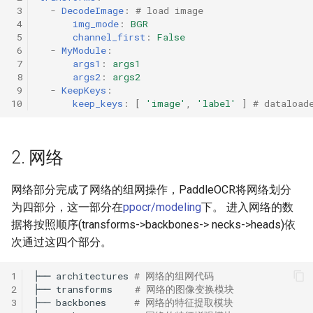
 3
-
DecodeImage
:
# load image
 4
img_mode
:
BGR
 5
channel_first
:
False
 6
-
MyModule
:
 7
args1
:
args1
 8
args2
:
args2
 9
-
KeepKeys
:
10
keep_keys
:
[
'image'
,
'label'
]
# dataload
2. 网络
网络部分完成了网络的组网操作，PaddleOCR将网络划分
为四部分，这一部分在
ppocr/modeling
下。 进入网络的数
据将按照顺序(transforms->backbones-> necks->heads)依
次通过这四个部分。
1
├──
architectures
# 网络的组网代码
2
├──
transforms
# 网络的图像变换模块
3
├──
backbones
# 网络的特征提取模块