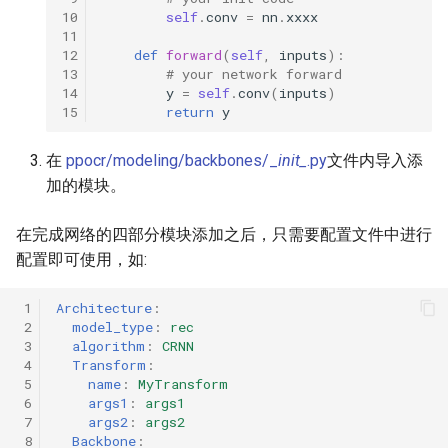
10
self
.
conv
=
nn
.
xxxx
11
12
def
forward
(
self
,
inputs
):
13
# your network forward
14
y
=
self
.
conv
(
inputs
)
15
return
y
在
ppocr/modeling/backbones/_
init_
.py
文件内导入添
加的模块。
在完成网络的四部分模块添加之后，只需要配置文件中进行
配置即可使用，如:
 1
Architecture
:
 2
model_type
:
rec
 3
algorithm
:
CRNN
 4
Transform
:
 5
name
:
MyTransform
 6
args1
:
args1
 7
args2
:
args2
 8
Backbone
: