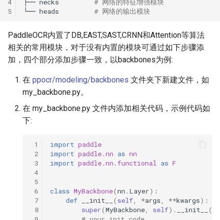
4
├──
necks
# 网络的特征增强模块
5
└──
heads
# 网络的输出模块
PaddleOCR内置了DB,EAST,SAST,CRNN和Attention等算法
相关的常用模块，对于没有内置的模块可通过如下步骤添
加，四个部分添加步骤一致，以backbones为例:
在
ppocr/modeling/backbones
文件夹下新建文件，如
my_backbone.py。
在 my_backbone.py 文件内添加相关代码，示例代码如
下:
 1
import
paddle
 2
import
paddle.nn
as
nn
 3
import
paddle.nn.functional
as
F
 4
 5
 6
class
MyBackbone
(
nn
.
Layer
):
 7
def
__init__
(
self
,
*
args
,
**
kwargs
):
 8
super
(
MyBackbone
,
self
)
.
__init__
()
 9
# your init code