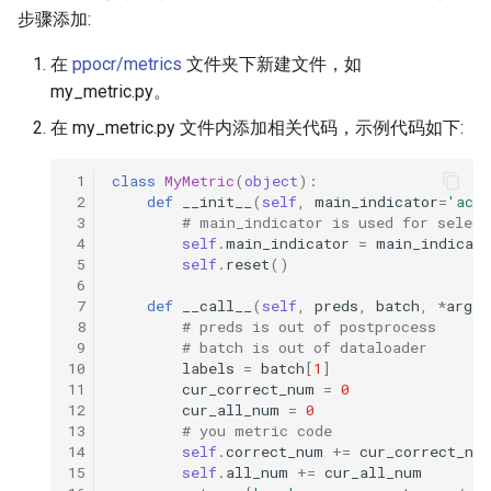
步骤添加:
在
ppocr/metrics
文件夹下新建文件，如
my_metric.py。
在 my_metric.py 文件内添加相关代码，示例代码如下:
 1
class
MyMetric
(
object
):
 2
def
__init__
(
self
,
main_indicator
=
'acc'
 3
# main_indicator is used for select
 4
self
.
main_indicator
=
main_indicato
 5
self
.
reset
()
 6
 7
def
__call__
(
self
,
preds
,
batch
,
*
args
,
 8
# preds is out of postprocess
 9
# batch is out of dataloader
10
labels
=
batch
[
1
]
11
cur_correct_num
=
0
12
cur_all_num
=
0
13
# you metric code
14
self
.
correct_num
+=
cur_correct_nu
15
self
.
all_num
+=
cur_all_num