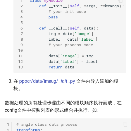
 1
class
MyModule
:
 2
def
__init__
(
self
,
*
args
,
**
kwargs
):
ParseQ
 3
# your init code
 4
pass
CPPD
 5
 6
def
__call__
(
self
,
data
):
 7
img
=
data
[
'image'
]
SATRN
 8
label
=
data
[
'label'
]
 9
# your process code
10
11
data
[
'image'
]
=
img
12
data
[
'label'
]
=
label
13
return
data
在
ppocr/data/imaug/_
init_
.py
文件内导入添加的模
块。
数据处理的所有处理步骤由不同的模块顺序执行而成，在
config文件中按照列表的形式组合并执行。如:
 1
# angle class data process
 2
transforms
: