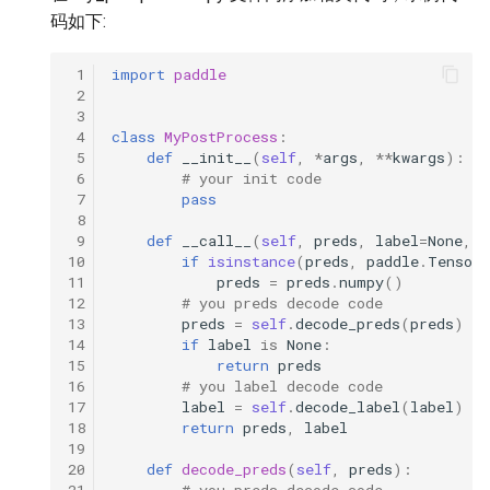
码如下:
 1
import
paddle
 2
 3
 4
class
MyPostProcess
:
 5
def
__init__
(
self
,
*
args
,
**
kwargs
):
 6
# your init code
 7
pass
 8
 9
def
__call__
(
self
,
preds
,
label
=
None
,
*
10
if
isinstance
(
preds
,
paddle
.
Tensor
11
preds
=
preds
.
numpy
()
12
# you preds decode code
13
preds
=
self
.
decode_preds
(
preds
)
14
if
label
is
None
:
15
return
preds
16
# you label decode code
17
label
=
self
.
decode_label
(
label
)
18
return
preds
,
label
19
20
def
decode_preds
(
self
,
preds
):
21
# you preds decode code