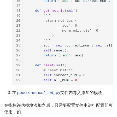
16
return
{
'acc'
:
cur_correct_num
/
c
17
18
def
get_metric
(
self
):
19
"""
20
        return metrics {
21
                'acc': 0,
22
                'norm_edit_dis': 0,
23
            }
24
        """
25
acc
=
self
.
correct_num
/
self
.
all_n
26
self
.
reset
()
27
return
{
'acc'
:
acc
}
28
29
def
reset
(
self
):
30
# reset metric
31
self
.
correct_num
=
0
32
self
.
all_num
=
0
在
ppocr/metrics/_
init_
.py
文件内导入添加的模块。
在指标评估模块添加之后，只需要配置文件中进行配置即可
使用，如: