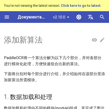
You're not viewing the latest version.
Click here to go to latest.
И
Документация PaddleOCR
v2.10.0
н
简体中文
概述
多硬件安装飞桨
基于Python预测引擎推理
概述
概述
DB与DB++
CRNN
Text Gestalt
CAN
PGNet
TableMaster
VI-LayoutXLM
1. 数据加载和处理
概述
概述
通用中英文OCR数据集
社区贡献
多硬件安装飞桨
基本概念
模型量化
PP-OCRv3技术报告
基本概念
基于Python预测引擎推理
返回识别位置
高精度中文场景文本识别
数码管识别
表单VQA
车牌识别
и
English
添加新算法
SVTR
ц
快速开始
基于C++预测引擎推理
快速开始
快速开始
EAST
Rosetta
Text Telescope
LaTeX-OCR
TableSLANet
LayoutLM
2. 网络
通用
其它数据标注工具
手写中文OCR数据集
附录
支持硬件列表
文本检测
模型裁剪
PP-OCRv4技术报告
版面分析
基于C++预测引擎推理
怎样完成基于图像数据的
液晶屏读数识别
增值税发票
日本語
抽取任务
手写体识别
и
Pу́сский язы́к
Visual Studio 2019
快速安装
模型库
SAST
STAR-Net
UniMERNet
SDMGR
3. 后处理
制造
其它数据合成工具
垂类多语言OCR数据集
文本识别
知识蒸馏
paddleocr package使用说
表格识别
服务化部署
包装生产日期
印章检测与识别
PaddleOCR将一个算法分解为以下几个部分，并对各部分
а
Community CMake 编译指南
हिन्दी
进行模块化处理，方便快速组合出新的算法。
效果展示
模型训练
PSENet
RARE
PP-FormulaNet
4. 损失函数
金融
版面分析数据集
文本方向分类器
多语言模型
版面恢复
PCB文字识别
通用卡证识别
л
한국인
下面将分别对每个部分进行介绍，并介绍如何在该部分里添
服务化部署
и
加新算法所需模块。
运行环境
推理部署
FCENet
SRN
5. 指标评估
交通
表格识别数据集
关键信息提取
动手学OCR
关键信息提取
合同比对
Help translating
з
Android部署
模型库
博客
DRRG
NRTR
6. 优化器
关键信息提取数据集
模型微调
Enhanced CTC Loss
а
1. 数据加载和处理
Jetson部署
ц
模型训练
CT
SAR
训练tricks
切片操作
数据加载和处理由不同的模块(module)组成，其完成了图片