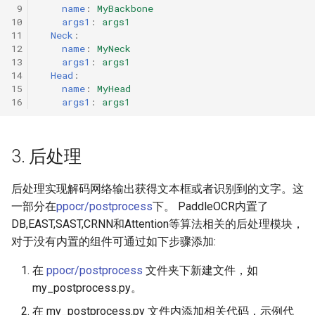
 9
name
:
MyBackbone
10
args1
:
args1
11
Neck
:
12
name
:
MyNeck
13
args1
:
args1
14
Head
:
15
name
:
MyHead
16
args1
:
args1
3. 后处理
后处理实现解码网络输出获得文本框或者识别到的文字。这
一部分在
ppocr/postprocess
下。 PaddleOCR内置了
DB,EAST,SAST,CRNN和Attention等算法相关的后处理模块，
对于没有内置的组件可通过如下步骤添加:
在
ppocr/postprocess
文件夹下新建文件，如
my_postprocess.py。
在 my_postprocess.py 文件内添加相关代码，示例代