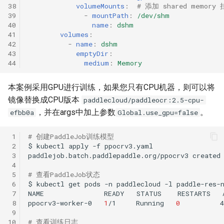
38
volumeMounts
:
# 添加 shared memo
39
-
mountPath
:
/dev/shm
40
name
:
dshm
41
volumes
:
42
-
name
:
dshm
43
emptyDir
:
44
medium
:
Memory
本案例采用GPU进行训练，如果您只有CPU机器，则可以将
镜像替换成CPU版本
paddlecloud/paddleocr:2.5-cpu-
，并在args中加上参数
。
efbb0a
Global.use_gpu=false
 1
# 创建PaddleJob训练模型
 2
$
kubectl
apply
-f
 3
paddlejob.batch.paddlepaddle.org/ppocrv3
 4
 5
# 查看PaddleJob状态
 6
$
kubectl
get
pods
-n
paddlecloud
-l
paddle-res-
 7
NAME
READY
STATUS
RESTARTS
 8
ppocrv3-worker-0
1
/1
Running
0
 9
10
# 查看训练日志