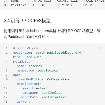
7
NAME
TOTAL
SIZE
CACHED
SIZE
AVAIL
SPACE
8
hiertext
3
.3
GiB
3
.2
GiB
12
GiB
2.4 训练PP-OCRv3模型
使用训练组件在Kubernetes集群上训练PP-OCRv3模型，编
写PaddleJob Yaml文件如下：
 1
# ppocrv3.yaml
 2
apiVersion
:
batch.paddlepaddle.org/v1
 3
kind
:
PaddleJob
 4
metadata
:
 5
name
:
ppocrv3
 6
namespace
:
paddlecloud
 7
spec
:
 8
cleanPodPolicy
:
OnCompletion
 9
sampleSetRef
:
10
name
:
hiertext
11
namespace
:
paddlecloud
12
mountPath
:
/mnt/hiertext
13
worker
: