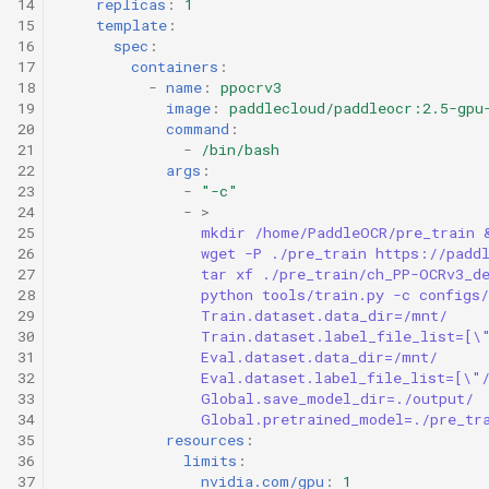
14
replicas
:
1
15
template
:
16
spec
:
17
containers
:
18
-
name
:
ppocrv3
19
image
:
paddlecloud/paddleocr:2.5-gpu
20
command
:
21
-
/bin/bash
22
args
:
23
-
"-c"
24
-
>
25
mkdir /home/PaddleOCR/pre_train 
26
wget -P ./pre_train https://padd
27
tar xf ./pre_train/ch_PP-OCRv3_d
28
python tools/train.py -c configs
29
Train.dataset.data_dir=/mnt/
30
Train.dataset.label_file_list=[\
31
Eval.dataset.data_dir=/mnt/
32
Eval.dataset.label_file_list=[\"
33
Global.save_model_dir=./output/
34
Global.pretrained_model=./pre_tr
35
resources
:
36
limits
:
37
nvidia.com/gpu
:
1