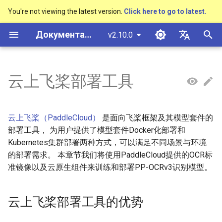
You're not viewing the latest version.
Click here to go to latest.
И
Документация PaddleOCR
v2.10.0
н
简体中文
概述
多硬件安装飞桨
云上飞桨部署工具的优势
概述
概述
概述
概述
概述
通用中英文OCR数据集
社区贡献
多硬件安装飞桨
基本概念
模型量化
PP-OCRv3技术报告
基本概念
基于Python预测引擎推理
返回识别位置
DB与DB++
CRNN
Text Gestalt
CAN
PGNet
TableMaster
VI-LayoutXLM
高精度中文场景文本识别
数码管识别
表单VQA
车牌识别
и
English
云上飞桨部署工具
SVTR
ц
快速开始
1. PP-OCRv3 Docker化部署
快速开始
快速开始
文本检测算法
通用
其它数据标注工具
手写中文OCR数据集
附录
支持硬件列表
文本检测
模型裁剪
PP-OCRv4技术报告
版面分析
基于C++预测引擎推理
怎样完成基于图像数据的
EAST
Rosetta
Text Telescope
LaTeX-OCR
TableSLANet
LayoutLM
液晶屏读数识别
增值税发票
日本語
抽取任务
手写体识别
и
Pу́сский язы́к
快速安装
模型库
文本识别算法
制造
其它数据合成工具
垂类多语言OCR数据集
1.1 安装Docker
文本识别
知识蒸馏
paddleocr package使用说
表格识别
服务化部署
SAST
STAR-Net
UniMERNet
SDMGR
包装生产日期
印章检测与识别
云上飞桨（PaddleCloud）
是面向飞桨框架及其模型套件的
а
हिन्दी
部署工具， 为用户提供了模型套件Docker化部署和
效果展示
模型训练
文本超分辨率算法
金融
版面分析数据集
1.2 启动容器
文本方向分类器
多语言模型
版面恢复
PSENet
RARE
PP-FormulaNet
PCB文字识别
通用卡证识别
л
Kubernetes集群部署两种方式，可以满足不同场景与环境
한국인
的部署需求。 本章节我们将使用PaddleCloud提供的OCR标
и
运行环境
推理部署
公式识别算法
交通
表格识别数据集
1.3 准备训练数据
关键信息提取
动手学OCR
关键信息提取
FCENet
SRN
合同比对
Help translating
准镜像以及云原生组件来训练和部署PP-OCRv3识别模型。
з
模型库
博客
端到端OCR算法
关键信息提取数据集
1.4 修改配置文件
模型微调
Enhanced CTC Loss
DRRG
NRTR
а
云上飞桨部署工具的优势
ц
模型训练
表格识别算法
1.5 启动训练
训练tricks
切片操作
CT
SAR