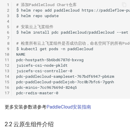
 1
# 添加PaddleCloud Chart仓库
 2
$
helm
repo
add
paddlecloud
 3
$
helm
repo
 4
 5
# 安装云上飞桨组件
 6
$
helm
install
pdc
paddlecloud/paddlecloud
--set
 7
 8
# 检查所有云上飞桨组件是否成功启动，命名空间下的所有Pod都
 9
$
kubectl
get
pods
-n
10
NAME
11
pdc-hostpath-5b6bd6787d-bxvxg
12
juicefs-csi-node-pkldt
13
juicefs-csi-controller-0
14
pdc-paddlecloud-sampleset-767bdf6947-pb6zm
15
pdc-paddlecloud-paddlejob-7cc8b7bfc6-7gqnh
16
pdc-minio-7cc967669d-824q5
17
pdc-redis-master-0
更多安装参数请参考
PaddleCloud安装指南
2.2 云原生组件介绍