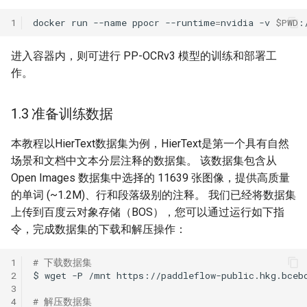
1
docker
run
--name
ppocr
--runtime
=
nvidia
-v
$PWD
:
进入容器内，则可进行 PP-OCRv3 模型的训练和部署工
作。
1.3 准备训练数据
本教程以HierText数据集为例，HierText是第一个具有自然
场景和文档中文本分层注释的数据集。 该数据集包含从
Open Images 数据集中选择的 11639 张图像，提供高质量
的单词 (~1.2M)、行和段落级别的注释。 我们已经将数据集
上传到百度云对象存储（BOS），您可以通过运行如下指
令，完成数据集的下载和解压操作：
1
# 下载数据集
2
$
wget
-P
/mnt
3
4
# 解压数据集