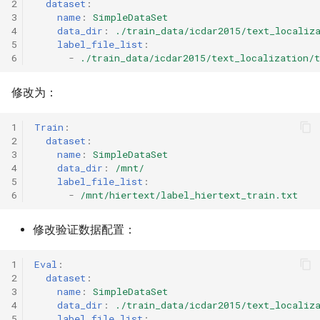
2
dataset
:
3
name
:
SimpleDataSet
4
data_dir
:
./train_data/icdar2015/text_localiz
5
label_file_list
:
6
-
./train_data/icdar2015/text_localization/t
修改为：
1
Train
:
2
dataset
:
3
name
:
SimpleDataSet
4
data_dir
:
/mnt/
5
label_file_list
:
6
-
/mnt/hiertext/label_hiertext_train.txt
修改验证数据配置：
1
Eval
:
2
dataset
:
3
name
:
SimpleDataSet
4
data_dir
:
./train_data/icdar2015/text_localiz
5
label_file_list
: