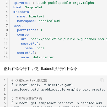
 2
apiVersion
:
batch.paddlepaddle.org/v1alpha1
 3
kind
:
SampleSet
 4
metadata
:
 5
name
:
hiertext
 6
namespace
:
paddlecloud
 7
spec
:
 8
partitions
:
1
 9
source
:
10
uri
:
bos://paddleflow-public.hkg.bcebos.com/
11
secretRef
:
12
name
:
none
13
secretRef
:
14
name
:
data-center
然后在命令行中，使用kubectl执行如下命令。
1
# 创建hiertext数据集
2
$
kubectl
apply
-f
3
sampleset.batch.paddlepaddle.org/hiertext
4
5
# 查看数据集的状态
6
$
kubectl
get
sampleset
hiertext
-n