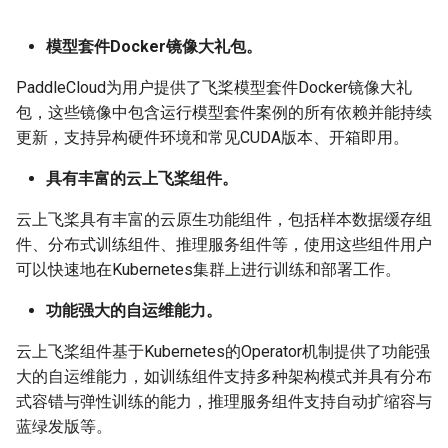
и
模型压缩
关键信息抽取算法
1.6 模型评估
PaddleOCR模型推理参数
SEED
模型套件Docker镜像大礼包。
я
2. PP-OCRv3云端部署
博客
使用PaddleOCR架构添加新算
分布式训练
SVTR
п
PaddleCloud为用户提供了飞桨模型套件Docker镜像大礼
法
包，这些镜像中包含运行模型套件案例的所有依赖并能持续
о
2.1 安装云上飞桨组件
项目克隆
SVTRv2
更新，支持异构硬件环境和常见CUDA版本、开箱即用。
и
环境要求
配置文件内容与生成
ViTSTR
具有丰富的云上飞桨组件。
с
云上飞桨具有丰富的云原生功能组件，包括样本数据缓存组
2.2 云原生组件介绍
如何生产自定义超轻量模
ABINet
к
件、分布式训练组件、推理服务组件等，使用这些组件用户
а
可以快速地在Kubernetes集群上进行训练和部署工作。
2.3 准备hiertext数据集
VisionLAN
功能强大的自运维能力。
2.4 训练PP-OCRv3模型
SPIN
云上飞桨组件基于Kubernetes的Operator机制提供了功能强
更多资源
RobustScanner
大的自运维能力，如训练组件支持多种架构模式并具有分布
式容错与弹性训练的能力，推理服务组件支持自动扩缩容与
RFL
蓝绿发版等。