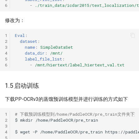
6
-
./train_data/icdar2015/text_localization/t
修改为：
1
Eval
:
2
dataset
:
3
name
:
SimpleDataSet
4
data_dir
:
/mnt/
5
label_file_list
:
6
-
/mnt/hiertext/label_hiertext_val.txt
1.5 启动训练
下载PP-OCRv3的蒸馏预训练模型并进行训练的方式如下
1
# 下载预训练模型到/home/PaddleOCR/pre_train文件夹下
2
$
mkdir
3
4
$
wget
-P
/home/PaddleOCR/pre_train
5