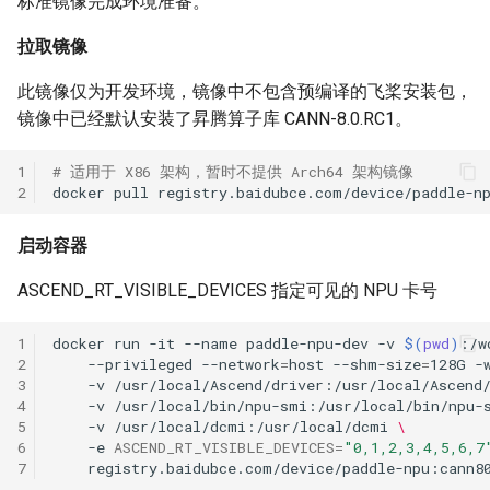
标准镜像完成环境准备。
端侧部署
2. 验证安装包
и
模型压缩
关键信息抽取算法
PaddleOCR模型推理参数
SEED
拉取镜像
я
网页前端部署
博客
使用PaddleOCR架构添加新算
分布式训练
SVTR
此镜像仅为开发环境，镜像中不包含预编译的飞桨安装包，
п
Paddle2ONNX模型转化与预
法
镜像中已经默认安装了昇腾算子库 CANN-8.0.RC1。
о
测
项目克隆
SVTRv2
1
# 适用于 X86 架构，暂时不提供 Arch64 架构镜像
и
2
docker
pull
云上飞桨部署工具
配置文件内容与生成
ViTSTR
с
启动容器
Benchmark
如何生产自定义超轻量模
ABINet
к
ASCEND_RT_VISIBLE_DEVICES 指定可见的 NPU 卡号
а
VisionLAN
1
docker
run
-it
--name
paddle-npu-dev
-v
$(
pwd
)
:/w
SPIN
2
--privileged
--network
=
host
--shm-size
=
128G
-
3
-v
/usr/local/Ascend/driver:/usr/local/Ascend
4
-v
/usr/local/bin/npu-smi:/usr/local/bin/npu-
RobustScanner
5
-v
/usr/local/dcmi:/usr/local/dcmi
\
6
-e
ASCEND_RT_VISIBLE_DEVICES
=
"0,1,2,3,4,5,6,7
RFL
7
registry.baidubce.com/device/paddle-npu:cann8