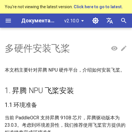
You're not viewing the latest version.
Click here to go to latest.
И
Документация PaddleOCR
v2.10.0
н
简体中文
概述
1. 昇腾 NPU 飞桨安装
基于Python预测引擎推理
概述
概述
概述
概述
概述
通用中英文OCR数据集
社区贡献
基本概念
模型量化
PP-OCRv3技术报告
基本概念
基于Python预测引擎推理
返回识别位置
DB与DB++
CRNN
Text Gestalt
CAN
PGNet
TableMaster
VI-LayoutXLM
高精度中文场景文本识别
数码管识别
表单VQA
车牌识别
и
English
多硬件安装飞桨
SVTR
ц
快速开始
基于C++预测引擎推理
快速开始
快速开始
文本检测算法
通用
其它数据标注工具
手写中文OCR数据集
附录
1.1 环境准备
文本检测
模型裁剪
PP-OCRv4技术报告
版面分析
基于C++预测引擎推理
怎样完成基于图像数据的
EAST
Rosetta
Text Telescope
LaTeX-OCR
TableSLANet
LayoutLM
液晶屏读数识别
增值税发票
日本語
抽取任务
手写体识别
и
Pу́сский язы́к
Visual Studio 2019
快速安装
模型库
文本识别算法
制造
其它数据合成工具
垂类多语言OCR数据集
拉取镜像
文本识别
知识蒸馏
paddleocr package使用说
表格识别
服务化部署
SAST
STAR-Net
UniMERNet
SDMGR
包装生产日期
印章检测与识别
本文档主要针对昇腾 NPU 硬件平台，介绍如何安装飞桨。
а
Community CMake 编译指南
हिन्दी
效果展示
模型训练
文本超分辨率算法
金融
版面分析数据集
启动容器
文本方向分类器
多语言模型
版面恢复
PSENet
RARE
PP-FormulaNet
PCB文字识别
通用卡证识别
л
한국인
1. 昇腾 NPU 飞桨安装
服务化部署
и
运行环境
推理部署
公式识别算法
交通
表格识别数据集
1.2 安装 paddle 包
关键信息提取
动手学OCR
关键信息提取
FCENet
SRN
合同比对
Help translating
1.1 环境准备
з
Android部署
模型库
博客
端到端OCR算法
关键信息提取数据集
1. 下载安装 Python3.9 的
模型微调
Enhanced CTC Loss
DRRG
NRTR
а
当前 PaddleOCR 支持昇腾 910B 芯片，昇腾驱动版本为
Jetson部署
wheel 安装包
23.0.3。考虑到环境差异性，我们推荐使用飞桨官方提供的
ц
模型训练
表格识别算法
训练tricks
切片操作
CT
SAR