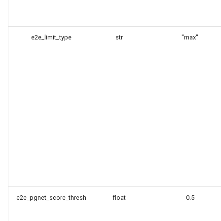
e2e_limit_type
str
"max"
e2e_pgnet_score_thresh
float
0.5