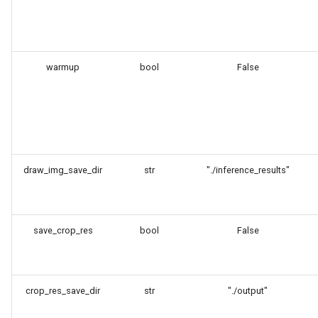
ParseQ
CPPD
warmup
bool
False
SATRN
draw_img_save_dir
str
"./inference_results"
save_crop_res
bool
False
crop_res_save_dir
str
"./output"