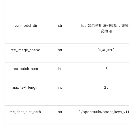
rec_model_dir
str
无，如果使用识别模型，该项
必填项
rec_image_shape
str
"3,48,320"
rec_batch_num
int
6
max_text_length
int
25
rec_char_dict_path
str
"./ppocr/utils/ppocr_keys_v1.t