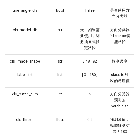
use_angle_cls
bool
False
是否使用方
向分类器
cls_model_dir
str
无，如果需
方向分类器
要使用，则
inference模
必须显式指
型路径
定路径
cls_image_shape
str
"3,48,192"
预测尺度
label_list
list
['0', '180']
class id对
应的角度值
cls_batch_num
int
6
方向分类器
预测的
batch size
cls_thresh
float
0.9
预测阈值，
模型预测结
果为180