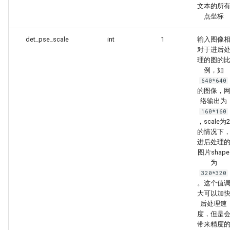
文本的所
点坐标
det_pse_scale
int
1
输入图像
对于进后
理的图的
例，如
640*640
的图像，
络输出为
160*160
，scale为2
的情况下
进后处理
图片shape
为
320*320
。这个值
大可以加
后处理速
度，但是
带来精度