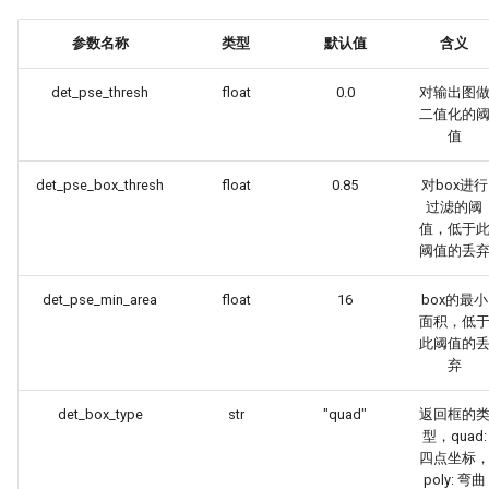
参数名称
类型
默认值
含义
det_pse_thresh
float
0.0
对输出图
二值化的
值
det_pse_box_thresh
float
0.85
对box进行
过滤的阈
值，低于
阈值的丢
det_pse_min_area
float
16
box的最小
面积，低
此阈值的
弃
det_box_type
str
"quad"
返回框的
型，quad:
四点坐标
poly: 弯曲