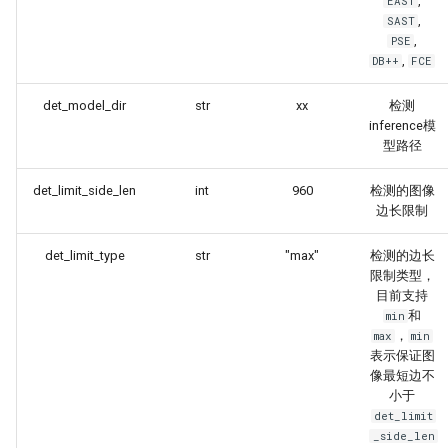
,
EAST
,
SAST
,
PSE
,
DB++
FCE
det_model_dir
str
xx
检测
inference模
型路径
det_limit_side_len
int
960
检测的图像
边长限制
det_limit_type
str
"max"
检测的边长
限制类型，
目前支持
和
min
，
max
min
表示保证图
像最短边不
小于
det_limit
_side_len