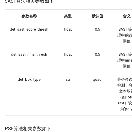
SAST算法相关参数如下
参数名称
类型
默认值
含义
det_sast_score_thresh
float
0.5
SAST
理中的
阈值
det_sast_nms_thresh
float
0.5
SAST
理中nm
阈值
det_box_type
str
quad
是否多
检测，
文本场
（如Tota
Text）
为'poly
PSE算法相关参数如下