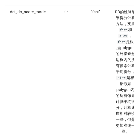
det_db_score_mode
str
"fast"
DB的检测
果得分计
方法，支
和
fast
，
slow
是根
fast
据polygo
的外接矩
边框内的
有像素计
平均得分
是
slow
据原始
polygon
的所有像
计算平均
分，计算
度相对较
一些，但
更加准确
些。