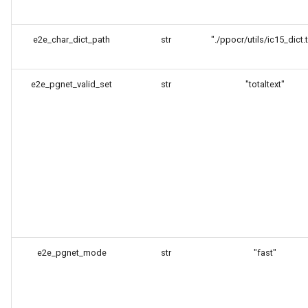
e2e_char_dict_path
str
"./ppocr/utils/ic15_dict.t
e2e_pgnet_valid_set
str
"totaltext"
e2e_pgnet_mode
str
"fast"