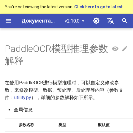
You're not viewing the latest version.
Click here to go to latest.
И
Документация PaddleOCR
v2.10.0
н
简体中文
概述
多硬件安装飞桨
基于Python预测引擎推理
基本概念
模型量化
概述
概述
概述
概述
通用中英文OCR数据集
社区贡献
多硬件安装飞桨
基本概念
基于Python预测引擎推理
返回识别位置
DB与DB++
CRNN
Text Gestalt
CAN
PGNet
TableMaster
VI-LayoutXLM
高精度中文场景文本识别
数码管识别
表单VQA
车牌识别
и
English
PaddleOCR模型推理参数
SVTR
ц
快速开始
基于C++预测引擎推理
文本检测
模型裁剪
快速开始
文本检测算法
通用
其它数据标注工具
手写中文OCR数据集
附录
支持硬件列表
版面分析
基于C++预测引擎推理
怎样完成基于图像数据的
EAST
Rosetta
Text Telescope
LaTeX-OCR
TableSLANet
LayoutLM
液晶屏读数识别
增值税发票
日本語
解释
抽取任务
手写体识别
и
Pу́сский язы́к
Visual Studio 2019
文本识别
知识蒸馏
模型库
文本识别算法
制造
其它数据合成工具
垂类多语言OCR数据集
表格识别
服务化部署
SAST
STAR-Net
UniMERNet
SDMGR
包装生产日期
印章检测与识别
а
Community CMake 编译指南
हिन्दी
在使用PaddleOCR进行模型推理时，可以自定义修改参
文本方向分类器
模型训练
文本超分辨率算法
金融
版面分析数据集
版面恢复
PSENet
RARE
PP-FormulaNet
PCB文字识别
通用卡证识别
л
한국인
数，来修改模型、数据、预处理、后处理等内容（参数文
服务化部署
и
件：
utility.py
），详细的参数解释如下所示。
关键信息提取
推理部署
公式识别算法
交通
表格识别数据集
关键信息提取
FCENet
SRN
合同比对
Help translating
з
Android部署
全局信息
模型微调
博客
端到端OCR算法
关键信息提取数据集
DRRG
NRTR
а
Jetson部署
参数名称
类型
默认值
ц
训练tricks
表格识别算法
CT
SAR