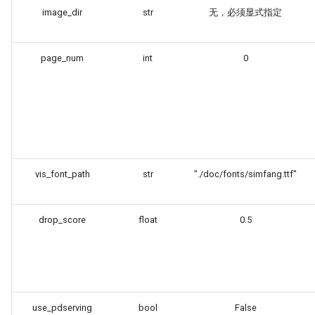
端侧部署
и
image_dir
str
无，必须显式指定
关键信息抽取算法
SEED
я
网页前端部署
使用PaddleOCR架构添加新算
SVTR
page_num
int
0
п
Paddle2ONNX模型转化与预
法
о
测
SVTRv2
и
云上飞桨部署工具
ViTSTR
с
Benchmark
ABINet
к
vis_font_path
str
"./doc/fonts/simfang.ttf"
а
VisionLAN
drop_score
float
0.5
SPIN
RobustScanner
RFL
use_pdserving
bool
False