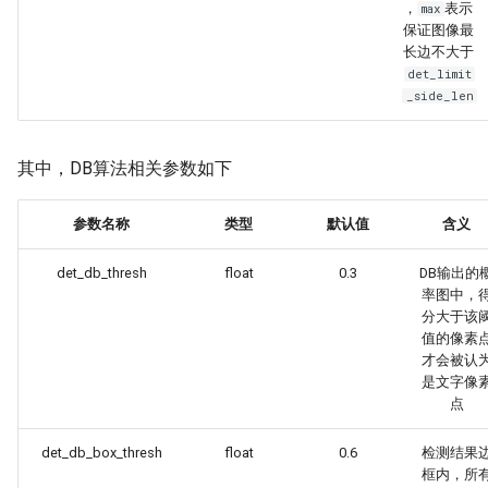
，
表示
max
保证图像最
长边不大于
det_limit
_side_len
其中，DB算法相关参数如下
参数名称
类型
默认值
含义
det_db_thresh
float
0.3
DB输出的
率图中，
分大于该
值的像素
才会被认
是文字像
点
det_db_box_thresh
float
0.6
检测结果
框内，所