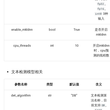
,
fp32
,
fp16
3种
int8
输入
enable_mkldnn
bool
True
是否开启
mkldnn
cpu_threads
int
10
开启mkldnn
时，cpu预
测的线程数
文本检测模型相关
参数名称
类型
默认值
含义
det_algorithm
str
"DB"
文本检测算
法名称，目
前支持
,
DB