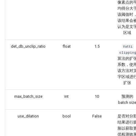
像素点的
均得分大
该阈值时
该结果会
认为是文
区域
det_db_unclip_ratio
float
1.5
Vatti
clippin
算法的扩
系数，使
该方法对
字区域进
扩张
max_batch_size
int
10
预测的
batch siz
use_dilation
bool
False
是否对分
结果进行
胀以获取
优检测效