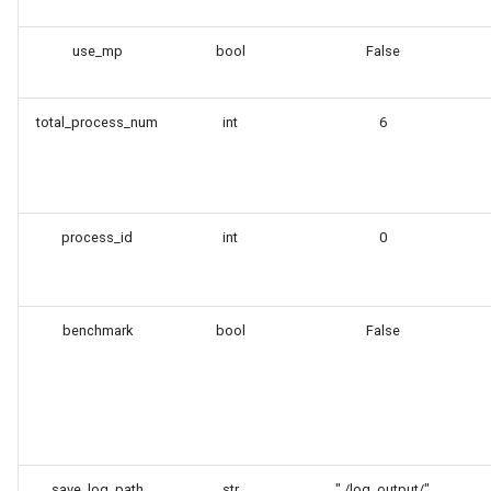
use_mp
bool
False
total_process_num
int
6
process_id
int
0
benchmark
bool
False
save_log_path
str
"./log_output/"