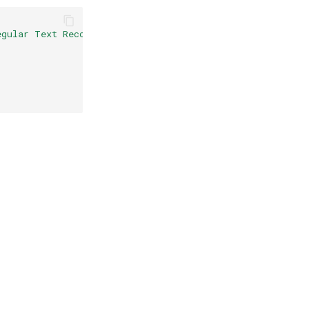
egular Text Recognition}
,