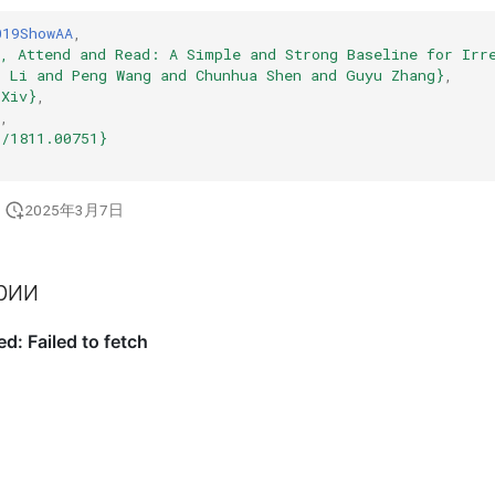
019ShowAA
,
w, Attend and Read: A Simple and Strong Baseline for Irr
i Li and Peng Wang and Chunhua Shen and Guyu Zhang}
,
rXiv}
,
,
s/1811.00751}
2025年3月7日
рии