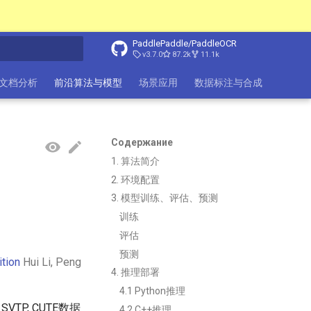
PaddlePaddle/PaddleOCR
v3.7.0
87.2k
11.1k
ция поиска
ure文档分析
前沿算法与模型
场景应用
数据标注与合成
数据集
Содержание
1. 算法简介
2. 环境配置
3. 模型训练、评估、预测
训练
评估
预测
ition
Hui Li, Peng
4. 推理部署
4.1 Python推理
 SVTP, CUTE数据
4.2 C++推理