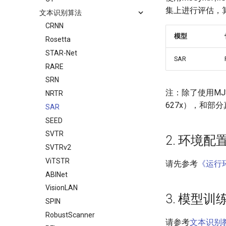
集上进行评估，
文本识别算法
CRNN
模型
Rosetta
STAR-Net
SAR
RARE
SRN
注：除了使用MJS
NRTR
627x），和部
SAR
SEED
SVTR
2. 环境配
SVTRv2
ViTSTR
请先参考
《运行
ABINet
VisionLAN
3. 模型
SPIN
RobustScanner
请参考
文本识别