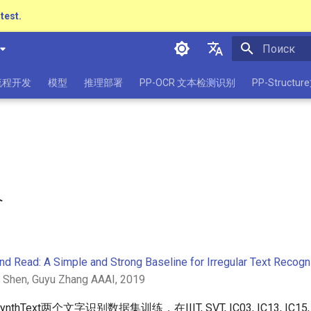
atest.
Инициализа
简体中文
流程开发
模型
推理部署
PP-OCR 文本检测识别
PP-Struct
English
日本語
Pу́сский язы́к
हिन्दी
介
한국인
Help translating
nd Read: A Simple and Strong Baseline for Irregular Text Recogn
 Shen, Guyu Zhang AAAI, 2019
nthText两个文字识别数据集训练，在IIIT, SVT, IC03, IC13, IC15,