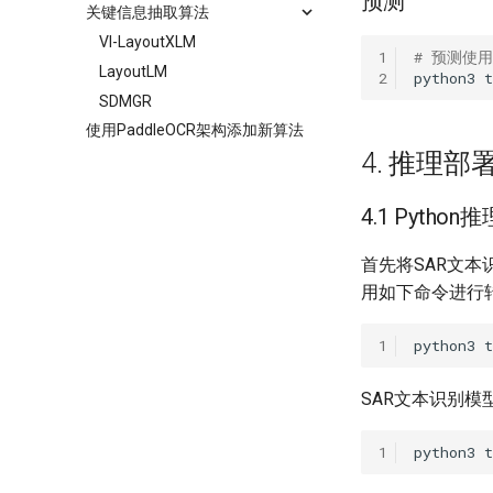
预测
关键信息抽取算法
VI-LayoutXLM
1
# 预测使
LayoutLM
2
python3
t
SDMGR
使用PaddleOCR架构添加新算法
4. 推理部
4.1 Python推
首先将SAR文本识
用如下命令进行
1
python3
SAR文本识别
1
python3
t