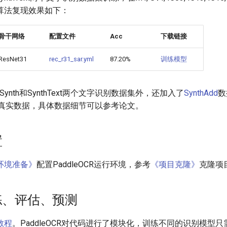
算法复现效果如下：
骨干网络
配置文件
Acc
下载链接
ResNet31
rec_r31_sar.yml
87.20%
训练模型
ynth和SynthText两个文字识别数据集外，还加入了
SynthAdd
数
分真实数据，具体数据细节可以参考论文。
置
环境准备》
配置PaddleOCR运行环境，参考
《项目克隆》
克隆项
训练、评估、预测
教程
。PaddleOCR对代码进行了模块化，训练不同的识别模型只