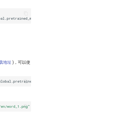
bal.pretrained_model
={
path/to/weights
}
/best_accuracy
Glo
载地址
)，可以使
Global.pretrained_model
=
./rec_r31_sar_train/best_accurac
/en/word_1.png"
--rec_model_dir
=
"./inference/rec_sar/"
-