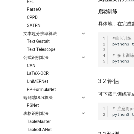
RFL
ParseQ
启动训练
CPPD
具体地，在完成
SATRN
文本超分辨率算法
1
#单卡训练
Text Gestalt
2
python3
t
3
Text Telescope
4
# 多卡训练
公式识别算法
5
python3
CAN
LaTeX-OCR
3.2 评估
UniMERNet
PP-FormulaNet
可下载已训练完
端到端OCR算法
PGNet
1
# 注意将p
表格识别算法
2
python3
t
TableMaster
TableSLANet