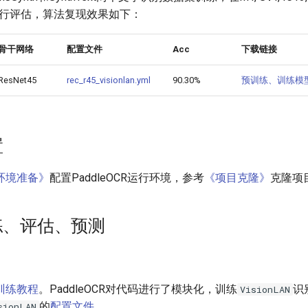
进行评估，算法复现效果如下：
骨干网络
配置文件
Acc
下载链接
ResNet45
rec_r45_visionlan.yml
90.30%
预训练、训练模
置
环境准备》
配置PaddleOCR运行环境，参考
《项目克隆》
克隆项
训练、评估、预测
训练教程
。PaddleOCR对代码进行了模块化，训练
识
VisionLAN
的
配置文件
。
sionLAN