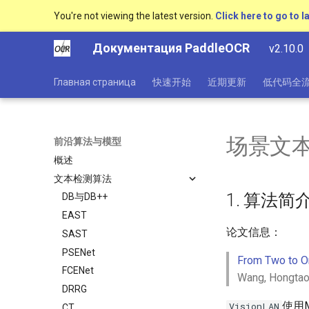
You're not viewing the latest version.
Click here to go to l
Документация PaddleOCR
v2.10.0
Главная страница
快速开始
近期更新
低代码全
场景文本识
前沿算法与模型
概述
文本检测算法
1. 算法简
DB与DB++
EAST
论文信息：
SAST
PSENet
From Two to O
FCENet
Wang, Hongtao
DRRG
使用MJ
VisionLAN
CT