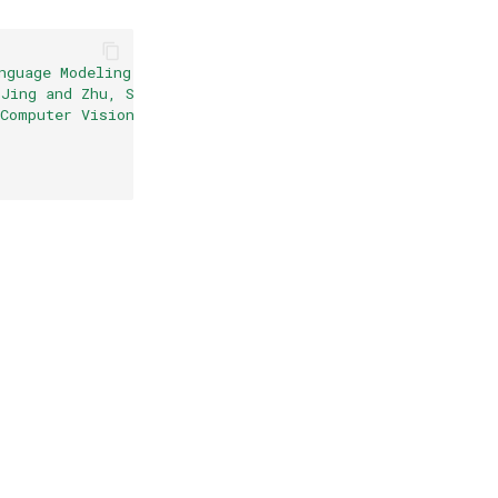
nguage Modeling Network}
,
 Jing and Zhu, Shenggao and Zhang, Yongdong}
,
 Computer Vision}
,