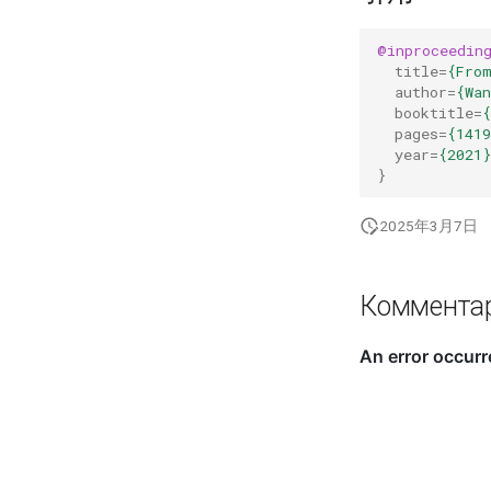
@inproceedin
title
=
{Fro
author
=
{Wa
booktitle
=
pages
=
{1419
year
=
{2021}
}
2025年3月7日
Коммента