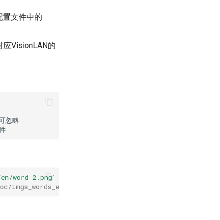
配置文件中的
VisionLAN的
/en/word_2.png'
--rec_model_dir
=
'./inference/rec_r45_vis
imgs_words_en/'。