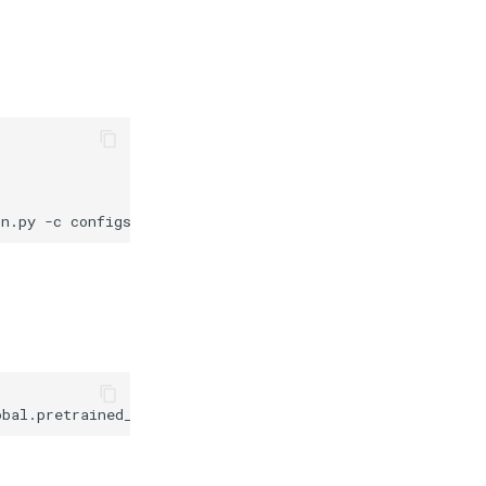
in.py
-c
obal.pretrained_model
=