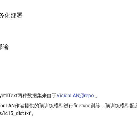
ng服务化部署
部署
SynthText两种数据集来自于
VisionLAN源repo
。
ionLAN作者提供的预训练模型进行finetune训练，预训练模型
s/ic15_dict.txt'。