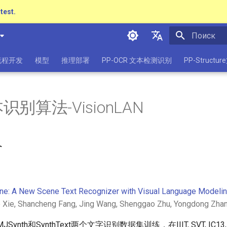
atest.
Инициализа
简体中文
流程开发
模型
推理部署
PP-OCR 文本检测识别
PP-Struct
English
日本語
别算法-VisionLAN
Pу́сский язы́к
हिन्दी
介
한국인
Help translating
ne: A New Scene Text Recognizer with Visual Language Modeli
 Xie, Shancheng Fang, Jing Wang, Shenggao Zhu, Yongdong Zha
Synth和SynthText两个文字识别数据集训练，在IIIT, SVT, IC13, IC