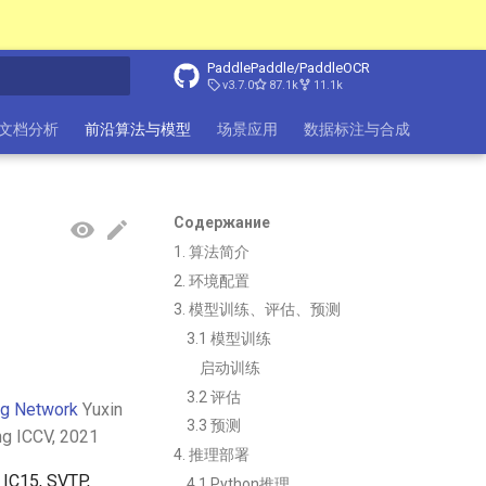
PaddlePaddle/PaddleOCR
v3.7.0
87.1k
11.1k
ция поиска
ure文档分析
前沿算法与模型
场景应用
数据标注与合成
数据集
Содержание
1. 算法简介
2. 环境配置
3. 模型训练、评估、预测
3.1 模型训练
启动训练
3.2 评估
ng Network
Yuxin
3.3 预测
ng ICCV, 2021
4. 推理部署
15, SVTP,
4.1 Python推理