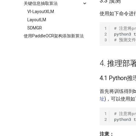
3.3 预测
关键信息抽取算法
VI-LayoutXLM
使用如下命令进
LayoutLM
SDMGR
1
# 注意将p
2
python3
t
使用PaddleOCR架构添加新算法
3
# 预测文件夹
4. 推理部
4.1 Python推
首先将训练得到be
址
)，可以使用
1
# 注意将p
2
python3
注意：