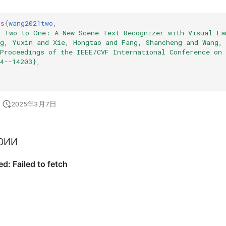
gs
{
wang2021two
,
m Two to One: A New Scene Text Recognizer with Visual La
ng, Yuxin and Xie, Hongtao and Fang, Shancheng and Wang,
{Proceedings of the IEEE/CVF International Conference on
4--14203}
,
2025年3月7日
рии