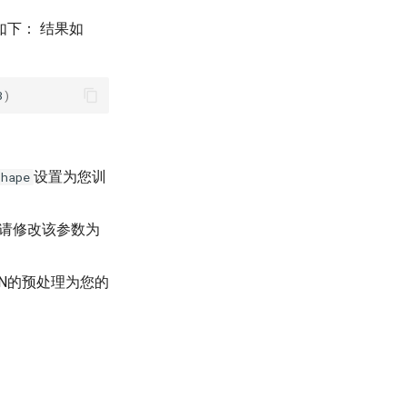
下： 结果如
3
)
设置为您训
shape
请修改该参数为
nLAN的预处理为您的