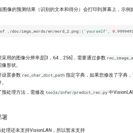
面图像的预测结果（识别的文本和得分）会打印到屏幕上，示例如
of
./doc/imgs_words/en/word_2.png:
(
'yourself'
,
0
.999949
采用的图像分辨率是[3，64，256]，需要通过参数
rec_image_
图像形状。
要设置参数
指定字典，如果您修改了字典，
rec_char_dict_path
件。
了预处理方法，需修改
中Visio
tools/infer/predict_rec.py
。
部署
处理还未支持VisionLAN，所以暂未支持