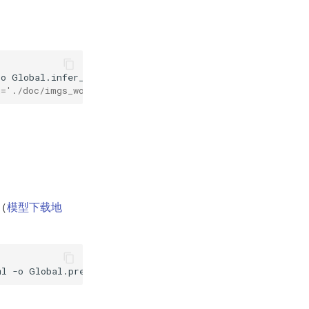
-o
Global.infer_img
=
'./doc/imgs_words/en/word_2.png'
Glo
/doc/imgs_words_en/'。
（
模型下载地
ml
-o
Global.pretrained_model
=
./rec_r45_visionlan_train/