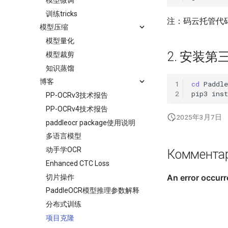
训练tricks
注：码云托管代码
模型压缩
模型量化
2. 安装第
模型裁剪
知识蒸馏
博客
1
cd
2
pip3
inst
PP-OCRv3技术报告
PP-OCRv4技术报告
2025年3月7日
paddleocr package使用说明
多语言模型
动手学OCR
Коммента
Enhanced CTC Loss
切片操作
PaddleOCR模型推理参数解释
分布式训练
项目克隆