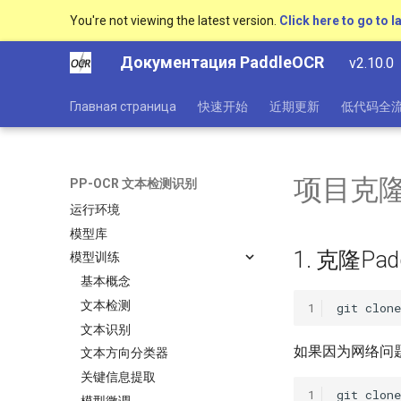
You're not viewing the latest version.
Click here to go to l
Документация PaddleOCR
v2.10.0
Главная страница
快速开始
近期更新
低代码全
概述
快速开始
快速安装
项目克
PP-OCR 文本检测识别
效果展示
运行环境
模型库
1. 克隆Pad
模型训练
基本概念
文本检测
1
git
clone
文本识别
如果因为网络问题
文本方向分类器
关键信息提取
1
git
clone
模型微调