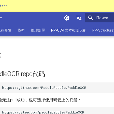
atest.
Инициализа
简体中文
流程开发
模型
推理部署
PP-OCR 文本检测识别
PP-Struct
English
日本語
隆
Pу́сский язы́к
हिन्दी
dleOCR repo代码
한국인
Help translating
无法pull成功，也可选择使用码云上的托管：