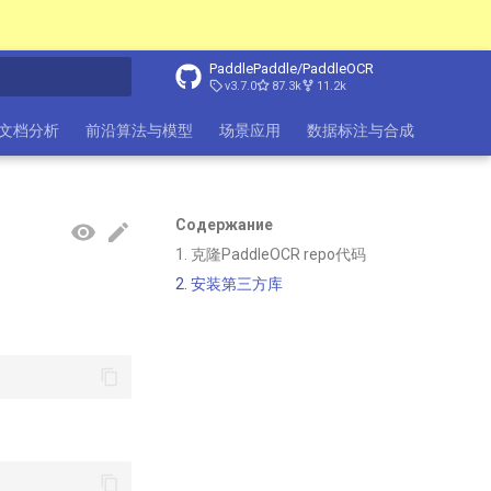
PaddlePaddle/PaddleOCR
v3.7.0
87.3k
11.2k
ция поиска
ure文档分析
前沿算法与模型
场景应用
数据标注与合成
数据集
Содержание
1. 克隆PaddleOCR repo代码
2. 安装第三方库