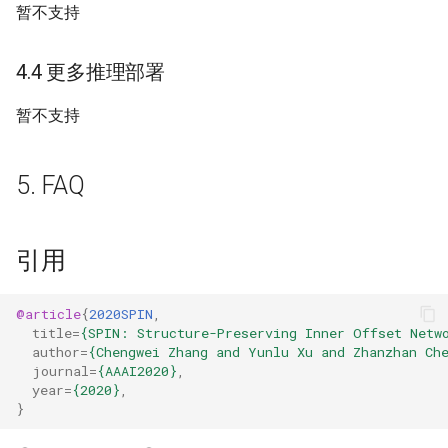
暂不支持
4.4 更多推理部署
暂不支持
5. FAQ
引用
@article
{
2020SPIN
,
title
=
{SPIN: Structure-Preserving Inner Offset Netw
author
=
{Chengwei Zhang and Yunlu Xu and Zhanzhan Ch
journal
=
{AAAI2020}
,
year
=
{2020}
,
}