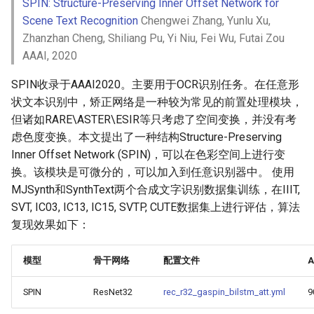
SPIN: Structure-Preserving Inner Offset Network for
端侧部署
и
Scene Text Recognition
Chengwei Zhang, Yunlu Xu,
模型压缩
4.1 Python推理
PaddleOCR模型推理参数
я
网页前端部署
Zhanzhan Cheng, Shiliang Pu, Yi Niu, Fei Wu, Futai Zou
博客
4.2 C++推理
AAAI, 2020
分布式训练
п
Paddle2ONNX模型转化与预
SPIN收录于AAAI2020。主要用于OCR识别任务。在任意形
о
测
4.3 Serving服务化部署
项目克隆
状文本识别中，矫正网络是一种较为常见的前置处理模块，
и
但诸如RARE\ASTER\ESIR等只考虑了空间变换，并没有考
云上飞桨部署工具
4.4 更多推理部署
配置文件内容与生成
с
虑色度变换。本文提出了一种结构Structure-Preserving
Inner Offset Network (SPIN)，可以在色彩空间上进行变
Benchmark
5. FAQ
如何生产自定义超轻量模
к
换。该模块是可微分的，可以加入到任意识别器中。 使用
а
MJSynth和SynthText两个合成文字识别数据集训练，在IIIT,
引用
SVT, IC03, IC13, IC15, SVTP, CUTE数据集上进行评估，算法
复现效果如下：
模型
骨干网络
配置文件
A
SPIN
ResNet32
rec_r32_gaspin_bilstm_att.yml
9