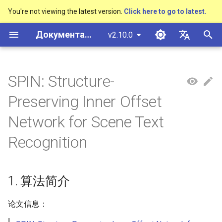
You're not viewing the latest version.
Click here to go to latest.
И
Документация PaddleOCR
v2.10.0
н
简体中文
概述
多硬件安装飞桨
基于Python预测引擎推理
概述
概述
DB与DB++
1. 算法简介
Text Gestalt
CAN
PGNet
TableMaster
VI-LayoutXLM
概述
概述
通用中英文OCR数据集
社区贡献
多硬件安装飞桨
基本概念
模型量化
PP-OCRv3技术报告
基本概念
基于Python预测引擎推理
返回识别位置
高精度中文场景文本识别
数码管识别
表单VQA
车牌识别
и
English
SPIN: Structure-
SVTR
ц
快速开始
基于C++预测引擎推理
快速开始
快速开始
EAST
2. 环境配置
Text Telescope
LaTeX-OCR
TableSLANet
LayoutLM
通用
其它数据标注工具
手写中文OCR数据集
附录
支持硬件列表
文本检测
模型裁剪
PP-OCRv4技术报告
版面分析
基于C++预测引擎推理
怎样完成基于图像数据的
液晶屏读数识别
增值税发票
日本語
Preserving Inner Offset
抽取任务
手写体识别
и
Pу́сский язы́к
Visual Studio 2019
快速安装
模型库
SAST
3. 模型训练、评估、预测
UniMERNet
SDMGR
制造
其它数据合成工具
垂类多语言OCR数据集
文本识别
知识蒸馏
paddleocr package使用说
表格识别
服务化部署
包装生产日期
印章检测与识别
Network for Scene Text
а
Community CMake 编译指南
हिन्दी
Recognition
效果展示
模型训练
PSENet
PP-FormulaNet
金融
版面分析数据集
训练
文本方向分类器
多语言模型
版面恢复
PCB文字识别
通用卡证识别
л
한국인
服务化部署
и
运行环境
推理部署
FCENet
交通
表格识别数据集
评估
关键信息提取
动手学OCR
关键信息提取
合同比对
Help translating
з
Android部署
1. 算法简介
模型库
博客
DRRG
关键信息提取数据集
预测
模型微调
Enhanced CTC Loss
а
Jetson部署
论文信息：
ц
模型训练
CT
4. 推理部署
训练tricks
切片操作