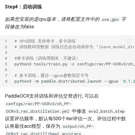
Step4：启动训练
如果您安装的是cpu版本，请将配置文件中的
字
use_gpu
段修改为false
1
# GPU训练 支持单卡，多卡训练
2
# 训练数码管数据 训练日志会自动保存为 "{save_model_dir}
3
4
#单卡训练（训练周期长，不建议）
5
python3
tools/train.py
-c
configs/rec/PP-OCRv3/ch
6
7
# 多卡训练，通过--gpus参数指定卡号
8
python3
-m
paddle.distributed.launch
--gpus
'0,1,
PaddleOCR支持训练和评估交替进行, 可以在
configs/rec/PP-OCRv3/ch_PP-
中修改
OCRv3_rec_distillation.yml
eval_batch_step
设置评估频率，默认每500个iter评估一次。评估过程中默
认将最佳acc模型，保存为
output/ch_PP-
。
OCRv3_rec_distill/best_accuracy