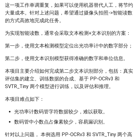
这一项工作单调重复，如果可以使用机器替代人工，将节约
ParseQ
大量成本。针对上述问题，希望通过摄像头拍照->智能读数
SVTR_Tiny 训练
的方式高效地完成此任务。
CPPD
Step1：下载预训练模型
为实现智能读数，通常会采取文本检测+文本识别的方案：
SATRN
Step2：自定义字典文件
第一步，使用文本检测模型定位出光功率计中的数字部分；
第二步，使用文本识别模型获得准确的数字和单位信息。
Step3：修改配置文件
本项目主要介绍如何完成第二步文本识别部分，包括：真实
Step4：启动训练
评估集的建立、训练数据的合成、基于 PP-OCRv3 和
SVTR_Tiny 两个模型进行训练，以及评估和推理。
3.4 验证效果
本项目难点如下：
指标评估
光功率计数码管字符数据较少，难以获取。
测试识别效果
数码管中小数点占像素较少，容易漏识别。
针对以上问题， 本例选用 PP-OCRv3 和 SVTR_Tiny 两个高