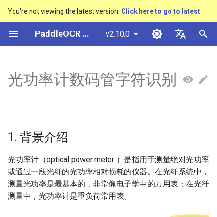
You're not viewing the latest version.
Click here to go to latest.
I
PaddleOCR Documentation
v2.10.0
n
简体中文
Overview
多硬件安装飞桨
Python Inference
Overview
Overview
Overview
高精度中文场景文本识别模型
1. 背景介绍
表单VQA
车牌识别
Overview
General Chinese and English
Community Contribution
多硬件安装飞桨
Basic concepts
Model Quantization
PP-OCRv3技术报告
Basic concepts
Python Inference
Return Recognition Locatio
DB and DB++
CRNN
Text Gestalt
CAN
PGNet
TableMaster
VI-LayoutXLM
i
English
光功率计数码管字符识别
SVTR
OCR dataset
t
Quick Start
CPP Inference
Quick Start
Quick Start
Text Detection Algorithms
2. PaddleOCR 快速使用
增值税发票
Other data annotation tools
Appendix
支持硬件列表
Text Detection
Model Prune
PP-OCRv4技术报告
Layout Analysis
CPP Inference
Key Information Extraction
EAST
Rosetta
Text Telescope
LaTeX-OCR
TableSLANet
LayoutLM
日本語
手写体识别
Handwritten Chinese OCR
Pipeline
i
Pу́сский язы́к
Dataset
Visual Studio 2019
Quick Installation
Model
Text Recognition
印章检测与识别
Others data synthesis tools
准备环境
Text Recognition
Knowledge Distillation
Paddleocr Package
Table Recognition
Sever Deployment
SAST
STAR-Net
UniMERNet
SDMGR
a
Community CMake
Algorithms
Instructions
हिन्दी
1. 背景介绍
Compilation Guide
Vertical multi-language OCR
Visualization
Model Training
通用卡证识别
测试效果
Text Angle Classification
Recovery To Doc
PSENet
RARE
PP-FormulaNet
l
한국인
dataset
Text Super-Resolution
Multi-language model
i
光功率计（optical power meter ）是指用于测量绝对光功率
Sever Deployment
Algorithm
Environment Preparation
Model Deploy
3. 开始训练
合同比对
Key Information Extraction
Key Information Extraction
FCENet
SRN
Help translating
Layout Analysis Dataset
或通过一段光纤的光功率相对损耗的仪器。在光纤系统中，
z
Dive into OCR
Android部署
Formulat Recognition
测量光功率是最基本的，非常像电子学中的万用表；在光纤
Model
Blog
3.1 数据准备
Fine-tune
DRRG
NRTR
i
Table recognition dataset
测量中，光功率计是重负荷常用表。
Enhanced CTC Loss
n
Jetson Deployment
End-to-End OCR
Model Training
合成数据
Training Tricks
CT
SAR