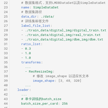
22
# 数据集格式，支持LMDBDataSet以及SimpleDataSet
23
name
:
SimpleDataSet
24
# 数据集路径
25
data_dir
:
./data/
26
# 训练集标签文件
27
label_file_list
:
28
-
./train_data/digital_img/digital_train.txt
29
-
./train_data/digital_img/real_train.txt
30
-
./train_data/digital_img/dbm_img/dbm.txt
31
ratio_list
:
32
-
0.3
33
-
1.0
34
-
1.0
35
transforms
:
36
...
37
- RecResizeImg
:
38
# 修改 image_shape 以适应长文本
39
image_shape
:
[
3
,
48
,
320
]
40
...
41
loader
:
42
...
43
# 单卡训练的batch_size
44
batch_size_per_card
:
256