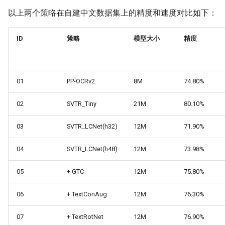
以上两个策略在自建中文数据集上的精度和速度对比如下：
ID
策略
模型大小
精度
01
PP-OCRv2
8M
74.80%
02
SVTR_Tiny
21M
80.10%
03
SVTR_LCNet(h32)
12M
71.90%
04
SVTR_LCNet(h48)
12M
73.98%
05
+ GTC
12M
75.80%
06
+ TextConAug
12M
76.30%
07
+ TextRotNet
12M
76.90%