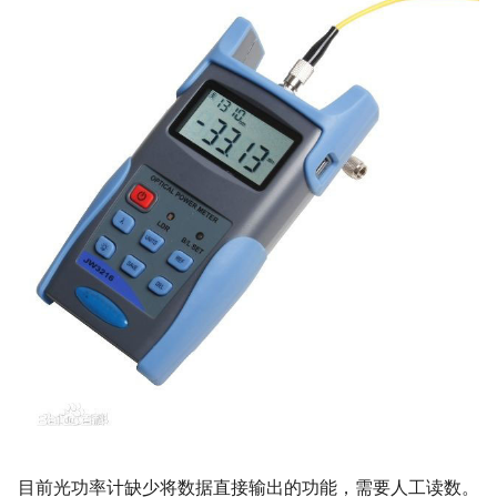
Algorithms
Key Information Extraction
Slice
g
Dataset
Device-side Deployment
Model Compression
真实数据挖掘
SEED
s
Table Recognition
PaddleOCR Model Inferen
Algorithms
Paddle.js Web Deployment
Parameter Explanation
Blog
1. 数据搜集
SVTR
e
a
Key Information Extraction
Paddle2ONNX
Distributed training
2. PPOCRLabel 完成半
SVTRv2
Algorithms
自动标注
r
Paddle Cloud
Project Clone
ViTSTR
c
Add new algorithms
3.2 模型选择
Benchmark
Configuration
ABINet
h
3.3 开始训练
How To Make Your own
VisionLAN
lightweight OCR model?
Step1：下载预训练模型
SPIN
Step2：自定义字典文件
RobustScanner
Step3：修改配置文件
RFL
目前光功率计缺少将数据直接输出的功能，需要人工读数。
Step4：启动训练