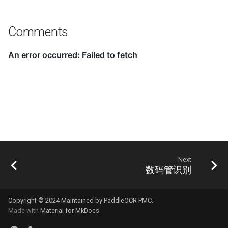
Comments
Next
数码管识别
Copyright © 2024 Maintained by PaddleOCR PMC.
Made with
Material for MkDocs