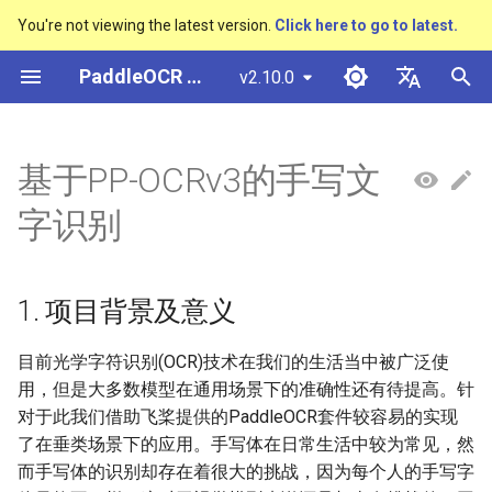
You're not viewing the latest version.
Click here to go to latest.
I
PaddleOCR Documentation
v2.10.0
n
简体中文
Overview
多硬件安装飞桨
Python Inference
Overview
Overview
Overview
1. 项目背景及意义
数码管识别
表单VQA
车牌识别
Overview
General Chinese and English
Community Contribution
多硬件安装飞桨
Basic concepts
Model Quantization
PP-OCRv3技术报告
Basic concepts
Python Inference
Return Recognition Locatio
DB and DB++
CRNN
Text Gestalt
CAN
PGNet
TableMaster
VI-LayoutXLM
i
English
基于PP-OCRv3的手写文
OCR dataset
t
Quick Start
CPP Inference
Quick Start
Quick Start
Text Detection Algorithms
2. 项目内容
液晶屏读数识别
增值税发票
Other data annotation tools
Appendix
支持硬件列表
Text Detection
Model Prune
PP-OCRv4技术报告
Layout Analysis
CPP Inference
Key Information Extraction
EAST
Rosetta
Text Telescope
LaTeX-OCR
TableSLANet
LayoutLM
日本語
字识别
Handwritten Chinese OCR
Pipeline
i
Pу́сский язы́к
Dataset
Visual Studio 2019
Quick Installation
Model
Text Recognition
3. PP-OCRv3识别算法介绍
包装生产日期
印章检测与识别
Others data synthesis tools
Text Recognition
Knowledge Distillation
Paddleocr Package
Table Recognition
Sever Deployment
SAST
STAR-Net
UniMERNet
SDMGR
a
Community CMake
Algorithms
Instructions
हिन्दी
1. 项目背景及意义
Compilation Guide
Vertical multi-language OCR
Visualization
Model Training
4. 安装环境
PCB文字识别
通用卡证识别
Text Angle Classification
Recovery To Doc
PSENet
RARE
PP-FormulaNet
l
한국인
dataset
Text Super-Resolution
Multi-language model
i
目前光学字符识别(OCR)技术在我们的生活当中被广泛使
Sever Deployment
Algorithm
Environment Preparation
Model Deploy
5. 数据准备
合同比对
Key Information Extraction
Key Information Extraction
FCENet
SRN
Help translating
Layout Analysis Dataset
用，但是大多数模型在通用场景下的准确性还有待提高。针
z
Dive into OCR
Android部署
Formulat Recognition
对于此我们借助飞桨提供的PaddleOCR套件较容易的实现
Model
Blog
6. 模型训练
Fine-tune
DRRG
NRTR
i
Table recognition dataset
了在垂类场景下的应用。手写体在日常生活中较为常见，然
Enhanced CTC Loss
n
Jetson Deployment
End-to-End OCR
Model Training
而手写体的识别却存在着很大的挑战，因为每个人的手写字
6.1 下载预训练模型
Training Tricks
CT
SAR