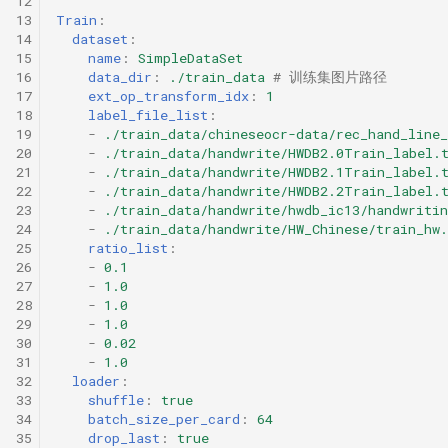
12
13
Train
:
14
dataset
:
15
name
:
SimpleDataSet
16
data_dir
:
./train_data
# 训练集图片路径
17
ext_op_transform_idx
:
1
18
label_file_list
:
19
-
./train_data/chineseocr-data/rec_hand_line_
20
-
./train_data/handwrite/HWDB2.0Train_label.
21
-
./train_data/handwrite/HWDB2.1Train_label.
22
-
./train_data/handwrite/HWDB2.2Train_label.
23
-
./train_data/handwrite/hwdb_ic13/handwritin
24
-
./train_data/handwrite/HW_Chinese/train_hw.
25
ratio_list
:
26
-
0.1
27
-
1.0
28
-
1.0
29
-
1.0
30
-
0.02
31
-
1.0
32
loader
:
33
shuffle
:
true
34
batch_size_per_card
:
64
35
drop_last
:
true