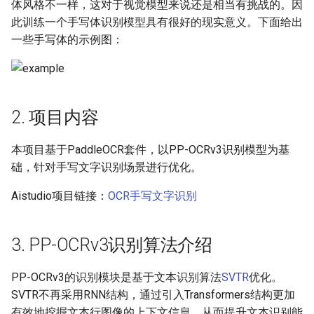
Algorithms
Key Information Extraction
Slice
体风格不一样，这对于视觉模型来说还是相当有挑战的。因
g
Dataset
Device-side Deployment
Model Compression
6.2 修改配置文件
SEED
此训练一个手写体识别模型具有很好的现实意义。下面给出
s
Table Recognition
PaddleOCR Model Inferen
一些手写体的示例图：
Algorithms
Paddle.js Web Deployment
Parameter Explanation
Blog
6.3 开始训练
SVTR
e
a
Key Information Extraction
Paddle2ONNX
Distributed training
7. 模型评估
SVTRv2
Algorithms
r
2. 项目内容
Paddle Cloud
Project Clone
8. 模型导出推理
ViTSTR
c
Add new algorithms
本项目基于PaddleOCR套件，以PP-OCRv3识别模型为基
Benchmark
Configuration
8.1 模型导出
ABINet
h
础，针对手写文字识别场景进行优化。
How To Make Your own
8.2 模型推理
VisionLAN
Aistudio项目链接：
OCR手写文字识别
lightweight OCR model?
SPIN
3. PP-OCRv3识别算法介绍
RobustScanner
PP-OCRv3的识别模块是基于文本识别算法
SVTR
优化。
SVTR不再采用RNN结构，通过引入Transformers结构更加
RFL
有效地挖掘文本行图像的上下文信息，从而提升文本识别能