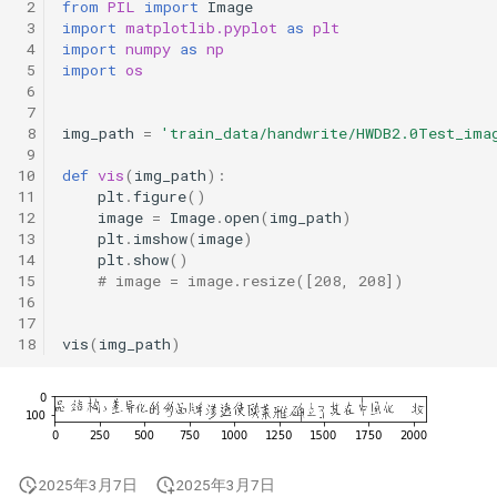
 2
from
PIL
import
Image
 3
import
matplotlib.pyplot
as
plt
 4
import
numpy
as
np
 5
import
os
 6
 7
 8
img_path
=
'train_data/handwrite/HWDB2.0Test_ima
 9
10
def
vis
(
img_path
):
11
plt
.
figure
()
12
image
=
Image
.
open
(
img_path
)
13
plt
.
imshow
(
image
)
14
plt
.
show
()
15
# image = image.resize([208, 208])
16
17
18
vis
(
img_path
)
2025年3月7日
2025年3月7日