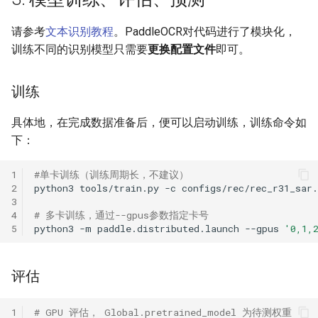
请参考
文本识别教程
。PaddleOCR对代码进行了模块化，
训练不同的识别模型只需要
更换配置文件
即可。
训练
具体地，在完成数据准备后，便可以启动训练，训练命令如
下：
1
#单卡训练（训练周期长，不建议）
2
python3
tools/train.py
-c
3
4
# 多卡训练，通过--gpus参数指定卡号
5
python3
-m
paddle.distributed.launch
--gpus
'0,1,
评估
1
# GPU 评估， Global.pretrained_model 为待测权重