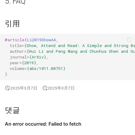
5. FAQ
引用
@article
{
Li2019ShowAA
,
title
=
{Show, Attend and Read: A Simple and Strong B
author
=
{Hui Li and Peng Wang and Chunhua Shen and G
journal
=
{ArXiv}
,
year
=
{2019}
,
volume
=
{abs/1811.00751}
}
2025年3月7日
2025年3月7日
댓글