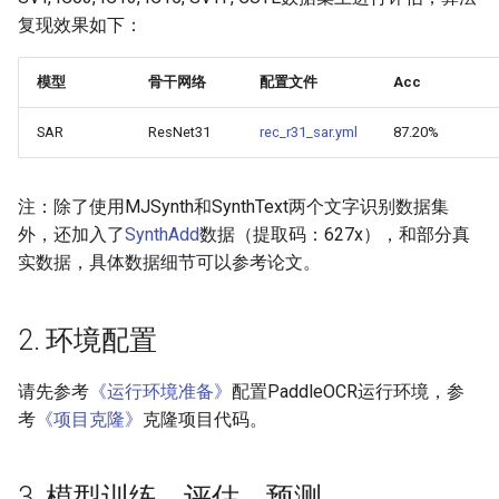
端侧部署
复现效果如下：
模型压缩
4.1 Python推理
PaddleOCR模型推理参数
网页前端部署
模型
骨干网络
配置文件
Acc
博客
4.2 C++推理
分布式训练
Paddle2ONNX模型转化与预
SAR
ResNet31
rec_r31_sar.yml
87.20%
测
4.3 Serving服务化部署
项目克隆
云上飞桨部署工具
4.4 更多推理部署
配置文件内容与生成
注：除了使用MJSynth和SynthText两个文字识别数据集
外，还加入了
SynthAdd
数据（提取码：627x），和部分真
Benchmark
5. FAQ
如何生产自定义超轻量模
实数据，具体数据细节可以参考论文。
引用
2. 环境配置
请先参考
《运行环境准备》
配置PaddleOCR运行环境，参
考
《项目克隆》
克隆项目代码。
3. 模型训练、评估、预测