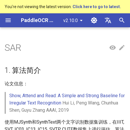
You're not viewing the latest version.
Click here to go to latest.
검
PaddleOCR 문서
v2.10.0
색
简体中文
概述
多硬件安装飞桨
基于Python预测引擎推理
概述
概述
DB与DB++
1. 算法简介
Text Gestalt
CAN
PGNet
TableMaster
VI-LayoutXLM
概述
概述
通用中英文OCR数据集
社区贡献
多硬件安装飞桨
基本概念
模型量化
PP-OCRv3技术报告
基本概念
基于Python预测引擎推理
返回识别位置
高精度中文场景文本识别
数码管识别
表单VQA
车牌识别
초
English
SAR
SVTR
기
快速开始
基于C++预测引擎推理
快速开始
快速开始
EAST
2. 环境配置
Text Telescope
LaTeX-OCR
TableSLANet
LayoutLM
通用
其它数据标注工具
手写中文OCR数据集
附录
支持硬件列表
文本检测
模型裁剪
PP-OCRv4技术报告
版面分析
基于C++预测引擎推理
怎样完成基于图像数据的
液晶屏读数识别
增值税发票
日本語
抽取任务
手写体识别
화
Pу́сский язы́к
Visual Studio 2019
快速安装
模型库
SAST
3. 模型训练、评估、预测
UniMERNet
SDMGR
制造
其它数据合成工具
垂类多语言OCR数据集
文本识别
知识蒸馏
paddleocr package使用说
表格识别
服务化部署
包装生产日期
印章检测与识别
1. 算法简介
Community CMake 编译指南
हिन्दी
效果展示
模型训练
PSENet
PP-FormulaNet
金融
版面分析数据集
训练
文本方向分类器
多语言模型
版面恢复
PCB文字识别
通用卡证识别
论文信息：
한국인
服务化部署
Show, Attend and Read: A Simple and Strong Baseline for
运行环境
推理部署
FCENet
交通
表格识别数据集
评估
关键信息提取
动手学OCR
关键信息提取
合同比对
Help translating
Irregular Text Recognition
Hui Li, Peng Wang, Chunhua
Android部署
Shen, Guyu Zhang AAAI, 2019
模型库
博客
DRRG
关键信息提取数据集
预测
模型微调
Enhanced CTC Loss
Jetson部署
使用MJSynth和SynthText两个文字识别数据集训练，在IIIT,
模型训练
CT
4. 推理部署
训练tricks
切片操作
SVT, IC03, IC13, IC15, SVTP, CUTE数据集上进行评估，算法