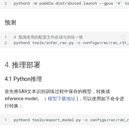
2
python3
-m
paddle.distributed.launch
--gpus
'0'
t
预测
1
# 预测使用的配置文件必须与训练一致
2
python3
tools/infer_rec.py
-c
configs/rec/rec_r31
4. 推理部署
4.1 Python推理
首先将SAR文本识别训练过程中保存的模型，转换成
inference model。（
模型下载地址
)，可以使用如下命令进
行转换：
1
python3
tools/export_model.py
-c
configs/rec/rec_