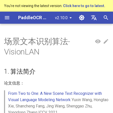
You're not viewing the latest version.
Click here to go to latest.
検
PaddleOCR ドキュメント
v2.10.0
索
简体中文
概述
多硬件安装飞桨
基于Python预测引擎推理
概述
概述
DB与DB++
1. 算法简介
Text Gestalt
CAN
PGNet
TableMaster
VI-LayoutXLM
概述
概述
通用中英文OCR数据集
社区贡献
多硬件安装飞桨
基本概念
模型量化
PP-OCRv3技术报告
基本概念
基于Python预测引擎推理
返回识别位置
高精度中文场景文本识别
数码管识别
表单VQA
车牌识别
を
English
场景文本识别算法-
SVTR
初
快速开始
基于C++预测引擎推理
快速开始
快速开始
EAST
2. 环境配置
Text Telescope
LaTeX-OCR
TableSLANet
LayoutLM
通用
其它数据标注工具
手写中文OCR数据集
附录
支持硬件列表
文本检测
模型裁剪
PP-OCRv4技术报告
版面分析
基于C++预测引擎推理
怎样完成基于图像数据的
液晶屏读数识别
增值税发票
日本語
VisionLAN
抽取任务
手写体识别
期
Pу́сский язы́к
Visual Studio 2019
快速安装
模型库
SAST
3. 模型训练、评估、预测
UniMERNet
SDMGR
制造
其它数据合成工具
垂类多语言OCR数据集
文本识别
知识蒸馏
paddleocr package使用说
表格识别
服务化部署
包装生产日期
印章检测与识别
化
Community CMake 编译指南
हिन्दी
1. 算法简介
效果展示
模型训练
PSENet
PP-FormulaNet
金融
版面分析数据集
3.1 模型训练
文本方向分类器
多语言模型
版面恢复
PCB文字识别
通用卡证识别
한국인
服务化部署
论文信息：
运行环境
推理部署
FCENet
交通
表格识别数据集
启动训练
关键信息提取
动手学OCR
关键信息提取
合同比对
Help translating
Android部署
From Two to One: A New Scene Text Recognizer with
模型库
博客
DRRG
关键信息提取数据集
3.2 评估
模型微调
Enhanced CTC Loss
Visual Language Modeling Network
Yuxin Wang, Hongtao
Jetson部署
Xie, Shancheng Fang, Jing Wang, Shenggao Zhu,
模型训练
CT
3.3 预测
训练tricks
切片操作
Yongdong Zhang ICCV, 2021