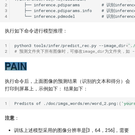
2
3
4
执行如下命令进行模型推理：
1
python3
tools/infer/predict_rec.py
--image_dir
=
'.
2
# 预测文件夹下所有图像时，可修改image_dir为文件夹，如 --image
执行命令后，上面图像的预测结果（识别的文本和得分）会
打印到屏幕上，示例如下： 结果如下：
1
Predicts
of
./doc/imgs_words/en/word_2.png:
(
'your
注意
：
训练上述模型采用的图像分辨率是[3，64，256]，需要