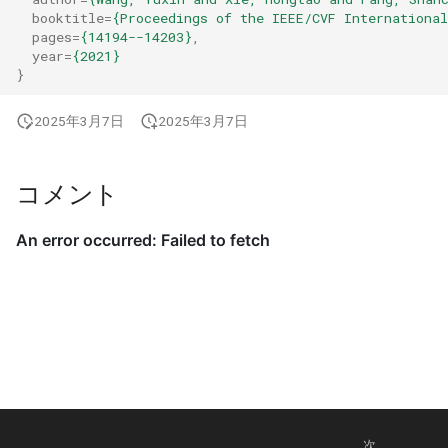
booktitle
=
{Proceedings of the IEEE/CVF Internationa
pages
=
{14194--14203}
,
year
=
{2021}
}
2025年3月7日
2025年3月7日
コメント
次