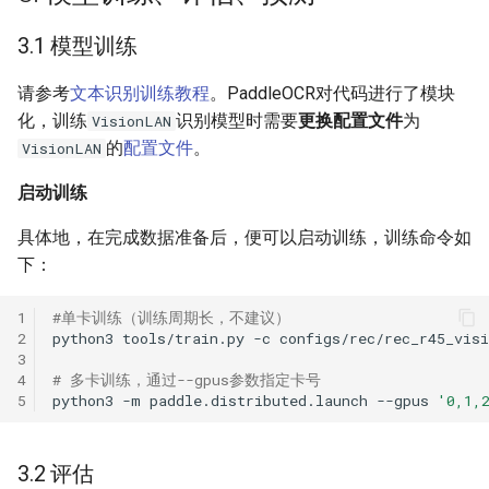
3.1 模型训练
请参考
文本识别训练教程
。PaddleOCR对代码进行了模块
化，训练
识别模型时需要
更换配置文件
为
VisionLAN
的
配置文件
。
VisionLAN
启动训练
具体地，在完成数据准备后，便可以启动训练，训练命令如
下：
1
#单卡训练（训练周期长，不建议）
2
python3
tools/train.py
-c
3
4
# 多卡训练，通过--gpus参数指定卡号
5
python3
-m
paddle.distributed.launch
--gpus
'0,1,
3.2 评估