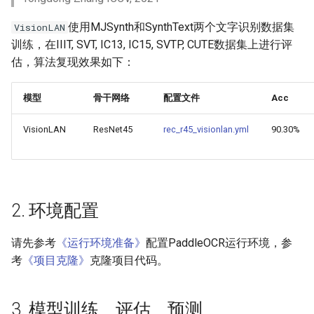
端侧部署
模型压缩
4. 推理部署
PaddleOCR模型推理参数
使用MJSynth和SynthText两个文字识别数据集
VisionLAN
网页前端部署
训练，在IIIT, SVT, IC13, IC15, SVTP, CUTE数据集上进行评
博客
4.1 Python推理
分布式训练
估，算法复现效果如下：
Paddle2ONNX模型转化与预
测
4.2 C++推理部署
项目克隆
模型
骨干网络
配置文件
Acc
云上飞桨部署工具
4.3 Serving服务化部署
配置文件内容与生成
VisionLAN
ResNet45
rec_r45_visionlan.yml
90.30%
Benchmark
4.4 更多推理部署
如何生产自定义超轻量模
5. FAQ
2. 环境配置
引用
请先参考
《运行环境准备》
配置PaddleOCR运行环境，参
考
《项目克隆》
克隆项目代码。
3. 模型训练、评估、预测