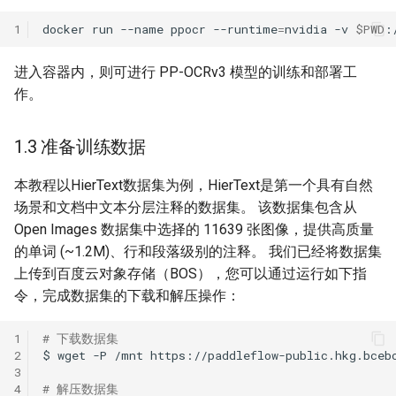
1
docker
run
--name
ppocr
--runtime
=
nvidia
-v
$PWD
:
进入容器内，则可进行 PP-OCRv3 模型的训练和部署工
作。
1.3 准备训练数据
本教程以HierText数据集为例，HierText是第一个具有自然
场景和文档中文本分层注释的数据集。 该数据集包含从
Open Images 数据集中选择的 11639 张图像，提供高质量
的单词 (~1.2M)、行和段落级别的注释。 我们已经将数据集
上传到百度云对象存储（BOS），您可以通过运行如下指
令，完成数据集的下载和解压操作：
1
# 下载数据集
2
$
wget
-P
/mnt
3
4
# 解压数据集