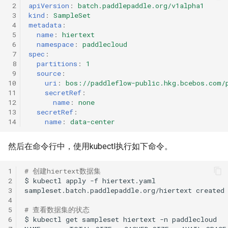
 2
apiVersion
:
batch.paddlepaddle.org/v1alpha1
 3
kind
:
SampleSet
 4
metadata
:
 5
name
:
hiertext
 6
namespace
:
paddlecloud
 7
spec
:
 8
partitions
:
1
 9
source
:
10
uri
:
bos://paddleflow-public.hkg.bcebos.com/
11
secretRef
:
12
name
:
none
13
secretRef
:
14
name
:
data-center
然后在命令行中，使用kubectl执行如下命令。
1
# 创建hiertext数据集
2
$
kubectl
apply
-f
3
sampleset.batch.paddlepaddle.org/hiertext
4
5
# 查看数据集的状态
6
$
kubectl
get
sampleset
hiertext
-n