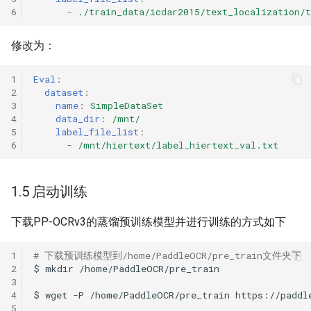
6
-
./train_data/icdar2015/text_localization/t
修改为：
1
Eval
:
2
dataset
:
3
name
:
SimpleDataSet
4
data_dir
:
/mnt/
5
label_file_list
:
6
-
/mnt/hiertext/label_hiertext_val.txt
1.5 启动训练
下载PP-OCRv3的蒸馏预训练模型并进行训练的方式如下
1
# 下载预训练模型到/home/PaddleOCR/pre_train文件夹下
2
$
mkdir
3
4
$
wget
-P
/home/PaddleOCR/pre_train
5