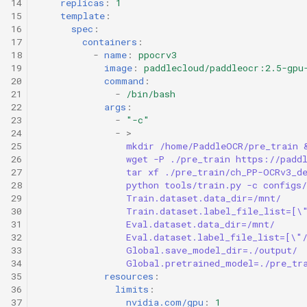
14
replicas
:
1
15
template
:
16
spec
:
17
containers
:
18
-
name
:
ppocrv3
19
image
:
paddlecloud/paddleocr:2.5-gpu
20
command
:
21
-
/bin/bash
22
args
:
23
-
"-c"
24
-
>
25
mkdir /home/PaddleOCR/pre_train 
26
wget -P ./pre_train https://padd
27
tar xf ./pre_train/ch_PP-OCRv3_d
28
python tools/train.py -c configs
29
Train.dataset.data_dir=/mnt/
30
Train.dataset.label_file_list=[\
31
Eval.dataset.data_dir=/mnt/
32
Eval.dataset.label_file_list=[\"
33
Global.save_model_dir=./output/
34
Global.pretrained_model=./pre_tr
35
resources
:
36
limits
:
37
nvidia.com/gpu
:
1