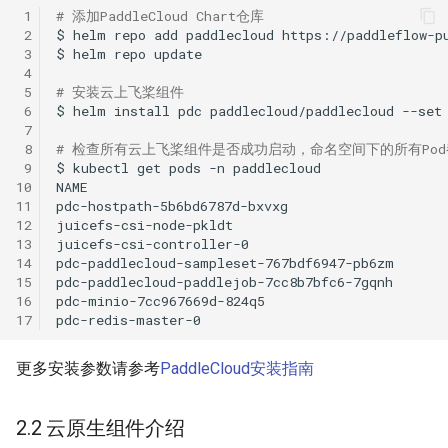
 1
# 添加PaddleCloud Chart仓库
 2
$
helm
repo
add
paddlecloud
 3
$
helm
repo
 4
 5
# 安装云上飞桨组件
 6
$
helm
install
pdc
paddlecloud/paddlecloud
--set
 7
 8
# 检查所有云上飞桨组件是否成功启动，命名空间下的所有Pod都
 9
$
kubectl
get
pods
-n
10
NAME
11
pdc-hostpath-5b6bd6787d-bxvxg
12
juicefs-csi-node-pkldt
13
juicefs-csi-controller-0
14
pdc-paddlecloud-sampleset-767bdf6947-pb6zm
15
pdc-paddlecloud-paddlejob-7cc8b7bfc6-7gqnh
16
pdc-minio-7cc967669d-824q5
17
pdc-redis-master-0
更多安装参数请参考
PaddleCloud安装指南
2.2 云原生组件介绍