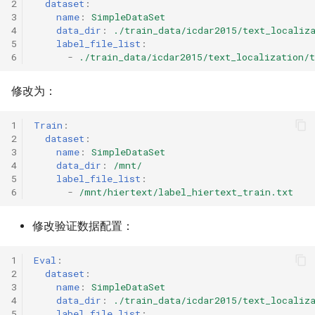
2
dataset
:
3
name
:
SimpleDataSet
4
data_dir
:
./train_data/icdar2015/text_localiz
5
label_file_list
:
6
-
./train_data/icdar2015/text_localization/t
修改为：
1
Train
:
2
dataset
:
3
name
:
SimpleDataSet
4
data_dir
:
/mnt/
5
label_file_list
:
6
-
/mnt/hiertext/label_hiertext_train.txt
修改验证数据配置：
1
Eval
:
2
dataset
:
3
name
:
SimpleDataSet
4
data_dir
:
./train_data/icdar2015/text_localiz
5
label_file_list
: