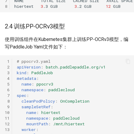
7
NAME
TOTAL
SIZE
CACHED
SIZE
AVAIL
SPACE
8
hiertext
3
.3
GiB
3
.2
GiB
12
GiB
2.4 训练PP-OCRv3模型
使用训练组件在Kubernetes集群上训练PP-OCRv3模型，编
写PaddleJob Yaml文件如下：
 1
# ppocrv3.yaml
 2
apiVersion
:
batch.paddlepaddle.org/v1
 3
kind
:
PaddleJob
 4
metadata
:
 5
name
:
ppocrv3
 6
namespace
:
paddlecloud
 7
spec
:
 8
cleanPodPolicy
:
OnCompletion
 9
sampleSetRef
:
10
name
:
hiertext
11
namespace
:
paddlecloud
12
mountPath
:
/mnt/hiertext
13
worker
: