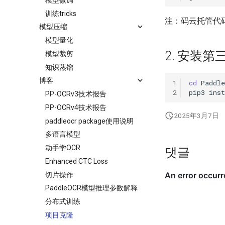
训练tricks
注：码云托管代码
模型压缩
模型量化
2. 安装第
模型裁剪
知识蒸馏
博客
1
cd
2
pip3
inst
PP-OCRv3技术报告
PP-OCRv4技术报告
2025年3月7日
paddleocr package使用说明
多语言模型
动手学OCR
댓글
Enhanced CTC Loss
切片操作
PaddleOCR模型推理参数解释
分布式训练
项目克隆