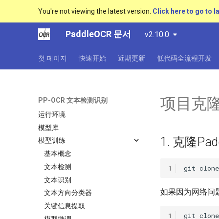
You're not viewing the latest version.
Click here to go to l
PaddleOCR 문서
v2.10.0
첫 페이지
快速开始
近期更新
低代码全流程开发
概述
快速开始
快速安装
项目克
PP-OCR 文本检测识别
效果展示
运行环境
模型库
1. 克隆Pad
模型训练
基本概念
文本检测
1
git
clone
文本识别
如果因为网络问题
文本方向分类器
关键信息提取
1
git
clone
模型微调