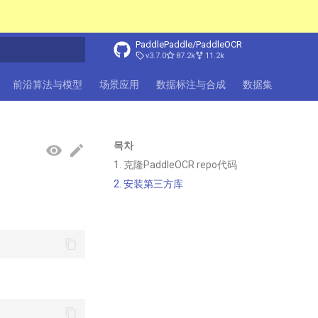
PaddlePaddle/PaddleOCR
v3.7.0
87.2k
11.2k
前沿算法与模型
场景应用
数据标注与合成
数据集
FAQ
목차
1. 克隆PaddleOCR repo代码
2. 安装第三方库