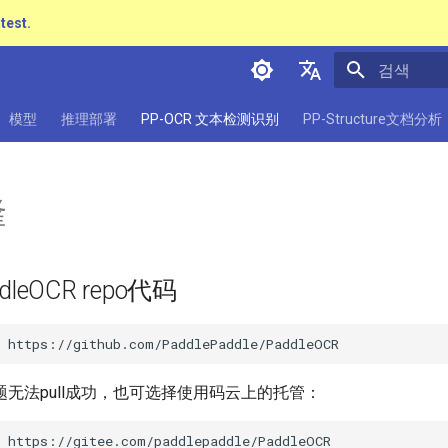
atest.
검색 초기화
简体中文
模型
推理部署
PP-OCR 文本检测识别
PP-Structure文档分析
English
日本語
隆
Pу́сский язы́к
हिन्दी
dleOCR repo代码
한국인
Help translating
无法pull成功，也可选择使用码云上的托管：