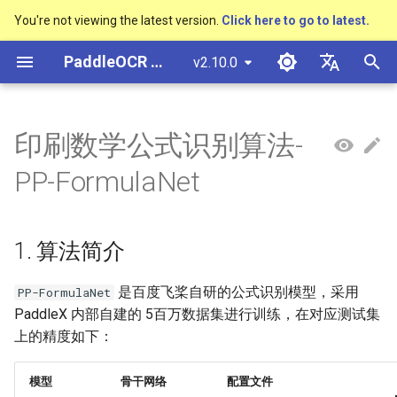
You're not viewing the latest version.
Click here to go to latest.
検
PaddleOCR ドキュメント
v2.10.0
索
简体中文
概述
多硬件安装飞桨
基于Python预测引擎推理
概述
概述
DB与DB++
CRNN
Text Gestalt
1. 算法简介
PGNet
TableMaster
VI-LayoutXLM
概述
概述
通用中英文OCR数据集
社区贡献
多硬件安装飞桨
基本概念
模型量化
PP-OCRv3技术报告
基本概念
基于Python预测引擎推理
返回识别位置
高精度中文场景文本识别
数码管识别
表单VQA
车牌识别
を
English
印刷数学公式识别算法-
SVTR
初
快速开始
基于C++预测引擎推理
快速开始
快速开始
EAST
Rosetta
Text Telescope
2. 环境配置
TableSLANet
LayoutLM
通用
其它数据标注工具
手写中文OCR数据集
附录
支持硬件列表
文本检测
模型裁剪
PP-OCRv4技术报告
版面分析
基于C++预测引擎推理
怎样完成基于图像数据的
液晶屏读数识别
增值税发票
日本語
PP-FormulaNet
抽取任务
手写体识别
期
Pу́сский язы́к
Visual Studio 2019
快速安装
模型库
SAST
STAR-Net
3. 模型训练、评估、预测
SDMGR
制造
其它数据合成工具
垂类多语言OCR数据集
文本识别
知识蒸馏
paddleocr package使用说
表格识别
服务化部署
包装生产日期
印章检测与识别
化
Community CMake 编译指南
हिन्दी
1. 算法简介
效果展示
模型训练
PSENet
RARE
金融
版面分析数据集
3.1 准备数据集
文本方向分类器
多语言模型
版面恢复
PCB文字识别
通用卡证识别
한국인
服务化部署
是百度飞桨自研的公式识别模型，采用
PP-FormulaNet
运行环境
推理部署
FCENet
SRN
交通
表格识别数据集
3.2 下载预训练模型
关键信息提取
动手学OCR
关键信息提取
合同比对
Help translating
PaddleX 内部自建的 5百万数据集进行训练，在对应测试集
Android部署
上的精度如下：
模型库
博客
DRRG
NRTR
关键信息提取数据集
3.3 模型训练
模型微调
Enhanced CTC Loss
Jetson部署
模型训练
CT
SAR
启动训练
训练tricks
切片操作
模型
骨干网络
配置文件