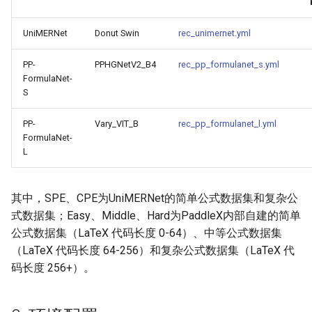
端侧部署
模型压缩
SEED
3.4 评估
PaddleOCR模型推理参数
UniMERNet
Donut Swin
rec_unimernet.yml
网页前端部署
博客
SVTR
3.5 预测
分布式训练
PP-
PPHGNetV2_B4
rec_pp_formulanet_s.yml
Paddle2ONNX模型转化与预
FormulaNet-
测
SVTRv2
4. FAQ
项目克隆
S
云上飞桨部署工具
ViTSTR
配置文件内容与生成
PP-
Vary_VIT_B
rec_pp_formulanet_l.yml
FormulaNet-
L
Benchmark
ABINet
如何生产自定义超轻量模
VisionLAN
其中，SPE、CPE为UniMERNet的简单公式数据集和复杂公
式数据集；Easy、Middle、Hard为PaddleX内部自建的简单
SPIN
公式数据集（LaTeX 代码长度 0-64）、中等公式数据集
（LaTeX 代码长度 64-256）和复杂公式数据集（LaTeX 代
RobustScanner
码长度 256+）。
RFL