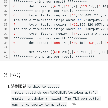
30
**********
print
ocr
result
31
0
det
boxes:
[[
6
,2
]
,
[
113
,2
]
,
[
113
,14
]
,
[
6
,14
32
**********
end
print
ocr
result
33
6
type:
table,
region:
[
14
,360,402,711
]
,
s
34
The
table
visualized
image
saved
in
35
7
type:
table,
region:
[
462
,359,820,657
]
,
36
The
table
visualized
image
saved
in
37
8
type:
figure,
region:
[
14
,3,836,310
]
,
sc
38
**********
print
ocr
result
39
0
det
boxes:
[[
506
,14
]
,
[
539
,15
]
,
[
539
,22
]
,
[
40
41
25
det
boxes:
[[
680
,290
]
,
[
759
,288
]
,
[
759
,303
42
**********
end
print
ocr
result
3. FAQ
遇到报错
unable to access
'https://github.com/LDOUBLEV/AutoLog.git/':
gnutls_handshake() failed: The TLS connection
， 将
was non-properly terminated.