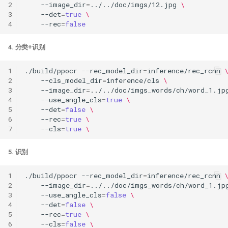
2
--image_dir
=
../../doc/imgs/12.jpg
\
3
--det
=
true
\
4
--rec
=
false
4. 分类+识别
1
./build/ppocr
--rec_model_dir
=
inference/rec_rcnn
2
--cls_model_dir
=
inference/cls
\
3
--image_dir
=
../../doc/imgs_words/ch/word_1.jp
4
--use_angle_cls
=
true
\
5
--det
=
false
\
6
--rec
=
true
\
7
--cls
=
true
\
5. 识别
1
./build/ppocr
--rec_model_dir
=
inference/rec_rcnn
2
--image_dir
=
../../doc/imgs_words/ch/word_1.jp
3
--use_angle_cls
=
false
\
4
--det
=
false
\
5
--rec
=
true
\
6
--cls
=
false
\