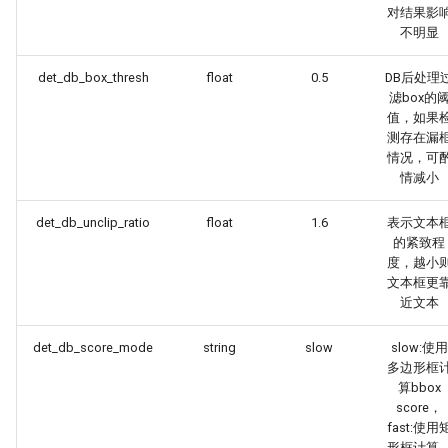
对结果影
不明显
det_db_box_thresh
float
0.5
DB后处理
滤box的
值，如果
测存在漏
情况，可
情减小
det_db_unclip_ratio
float
1.6
表示文本
的紧致程
度，越小
文本框更
近文本
det_db_score_mode
string
slow
slow:使用
多边形框
算bbox
score，
fast:使用
形框计算