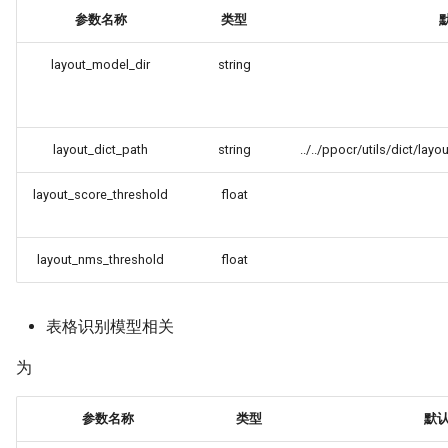
参数名称
类型
layout_model_dir
string
layout_dict_path
string
../../ppocr/utils/dict/lay
layout_score_threshold
float
layout_nms_threshold
float
表格识别模型相关
为
参数名称
类型
默