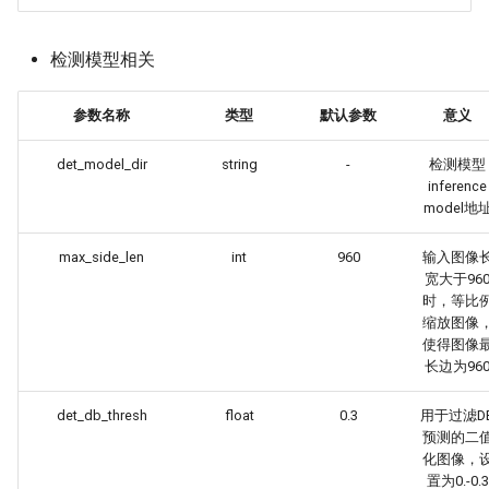
检测模型相关
参数名称
类型
默认参数
意义
det_model_dir
string
-
检测模型
inference
model地
max_side_len
int
960
输入图像
宽大于96
时，等比
缩放图像
使得图像
长边为96
det_db_thresh
float
0.3
用于过滤D
预测的二
化图像，
置为0.-0.3