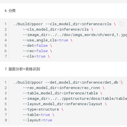
6. 分类
1
./build/ppocr
--cls_model_dir
=
inference/cls
\
2
--cls_model_dir
=
inference/cls
\
3
--image_dir
=
../../doc/imgs_words/ch/word_1.jp
4
--use_angle_cls
=
true
\
5
--det
=
false
\
6
--rec
=
false
\
7
--cls
=
true
\
7. 版面分析+表格识别
1
./build/ppocr
--det_model_dir
=
inference/det_db
\
2
--rec_model_dir
=
inference/rec_rcnn
\
3
--table_model_dir
=
inference/table
\
4
--image_dir
=
../../ppstructure/docs/table/tabl
5
--layout_model_dir
=
inference/layout
\
6
--type
=
structure
\
7
--table
=
true
\
8
--layout
=
true