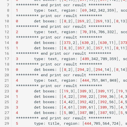
 7
**********
end
print
ocr
result
 8
1
type:
text,
region:
[
69
,342,342,359
]
,
sc
 9
**********
print
ocr
result
10
0
det
boxes:
[[
8
,2
]
,
[
269
,2
]
,
[
269
,13
]
,
[
8
,13
11
**********
end
print
ocr
result
12
2
type:
text,
region:
[
70
,316,706,332
]
,
sc
13
**********
print
ocr
result
14
0
det
boxes:
[[
373
,2
]
,
[
630
,2
]
,
[
630
,11
]
,
[
37
15
1
det
boxes:
[[
8
,3
]
,
[
357
,3
]
,
[
357
,11
]
,
[
8
,11
16
**********
end
print
ocr
result
17
3
type:
text,
region:
[
489
,342,789,359
]
,
s
18
**********
print
ocr
result
19
0
det
boxes:
[[
8
,2
]
,
[
294
,2
]
,
[
294
,14
]
,
[
8
,14
20
**********
end
print
ocr
result
21
4
type:
text,
region:
[
444
,751,841,848
]
,
s
22
**********
print
ocr
result
23
0
det
boxes:
[[
19
,3
]
,
[
389
,3
]
,
[
389
,17
]
,
[
19
,
24
1
det
boxes:
[[
4
,22
]
,
[
390
,22
]
,
[
390
,36
]
,
[
4
,
25
2
det
boxes:
[[
4
,42
]
,
[
392
,42
]
,
[
392
,56
]
,
[
4
,
26
3
det
boxes:
[[
4
,61
]
,
[
389
,61
]
,
[
389
,75
]
,
[
4
,
27
4
det
boxes:
[[
5
,80
]
,
[
387
,80
]
,
[
387
,93
]
,
[
5
,
28
**********
end
print
ocr
result
29
5
type:
title,
region:
[
444
,705,564,724
]
,