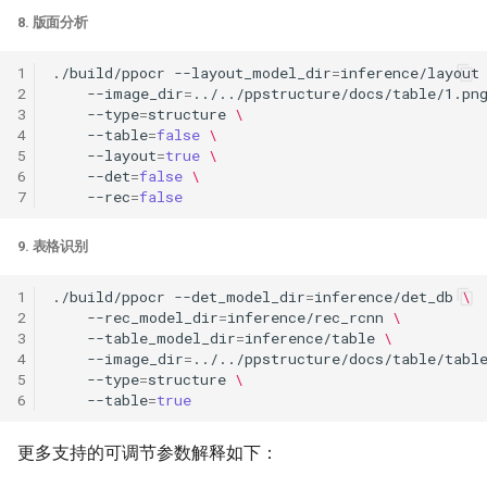
8. 版面分析
1
./build/ppocr
--layout_model_dir
=
inference/layout
2
--image_dir
=
../../ppstructure/docs/table/1.pn
3
--type
=
structure
\
4
--table
=
false
\
5
--layout
=
true
\
6
--det
=
false
\
7
--rec
=
false
9. 表格识别
1
./build/ppocr
--det_model_dir
=
inference/det_db
\
2
--rec_model_dir
=
inference/rec_rcnn
\
3
--table_model_dir
=
inference/table
\
4
--image_dir
=
../../ppstructure/docs/table/tabl
5
--type
=
structure
\
6
--table
=
true
更多支持的可调节参数解释如下：