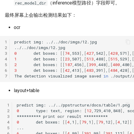
（inference模型路径）字段即可。
rec_model_dir
最终屏幕上会输出检测结果如下：
ocr
1
predict
img:
2
3
0
det
boxes:
[[
74
,553
]
,
[
427
,542
]
,
[
428
,571
]
,
4
1
det
boxes:
[[
23
,507
]
,
[
513
,488
]
,
[
515
,529
]
,
5
2
det
boxes:
[[
187
,456
]
,
[
399
,448
]
,
[
400
,480
]
6
3
det
boxes:
[[
42
,413
]
,
[
483
,391
]
,
[
484
,428
]
,
7
The
detection
visualized
image
saved
in
layout+table
 1
predict
img:
 2
0
type:
text,
region:
[
12
,729,410,848
]
,
sc
 3
**********
print
ocr
result
 4
0
det
boxes:
[[
4
,1
]
,
[
79
,1
]
,
[
79
,12
]
,
[
4
,12
]]
 5
 6
6
det
boxes:
[[
4
,99
]
,
[
391
,99
]
,
[
391
,112
]
,
[
4