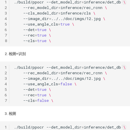
1
./build/ppocr
--det_model_dir
=
inference/det_db
\
2
--rec_model_dir
=
inference/rec_rcnn
\
3
--cls_model_dir
=
inference/cls
\
4
--image_dir
=
../../doc/imgs/12.jpg
\
5
--use_angle_cls
=
true
\
6
--det
=
true
\
7
--rec
=
true
\
8
--cls
=
true
\
2. 检测+识别
1
./build/ppocr
--det_model_dir
=
inference/det_db
\
2
--rec_model_dir
=
inference/rec_rcnn
\
3
--image_dir
=
../../doc/imgs/12.jpg
\
4
--use_angle_cls
=
false
\
5
--det
=
true
\
6
--rec
=
true
\
7
--cls
=
false
\
3. 检测
1
./build/ppocr
--det_model_dir
=
inference/det_db
\