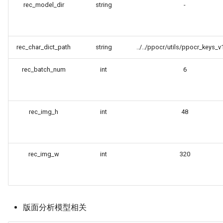
rec_model_dir
string
-
rec_char_dict_path
string
../../ppocr/utils/ppocr_keys_v1
rec_batch_num
int
6
rec_img_h
int
48
rec_img_w
int
320
版面分析模型相关