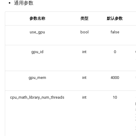
通用参数
参数名称
类型
默认参数
use_gpu
bool
false
gpu_id
int
0
gpu_mem
int
4000
cpu_math_library_num_threads
int
10