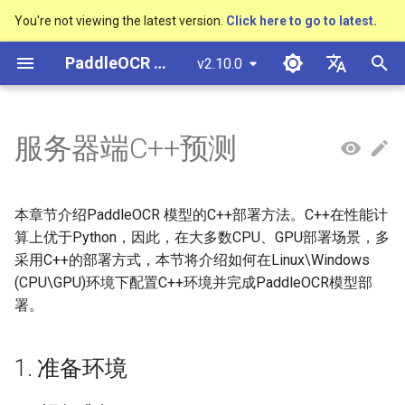
You're not viewing the latest version.
Click here to go to latest.
検
PaddleOCR ドキュメント
v2.10.0
索
简体中文
概述
多硬件安装飞桨
基于Python预测引擎推理
概述
基本概念
1. 准备环境
返回识别位置
概述
概述
概述
通用中英文OCR数据集
社区贡献
多硬件安装飞桨
基本概念
模型量化
PP-OCRv3技术报告
DB与DB++
CRNN
Text Gestalt
CAN
PGNet
TableMaster
VI-LayoutXLM
高精度中文场景文本识别
数码管识别
表单VQA
车牌识别
を
English
服务器端C++预测
SVTR
初
快速开始
基于C++预测引擎推理
快速开始
版面分析
怎样完成基于图像数据的信息
文本检测算法
通用
其它数据标注工具
手写中文OCR数据集
附录
1.1 运行准备
支持硬件列表
文本检测
模型裁剪
PP-OCRv4技术报告
EAST
Rosetta
Text Telescope
LaTeX-OCR
TableSLANet
LayoutLM
液晶屏读数识别
增值税发票
日本語
抽取任务
手写体识别
期
Pу́сский язы́к
Visual Studio 2019
快速安装
表格识别
文本识别算法
制造
其它数据合成工具
垂类多语言OCR数据集
1.2 编译opencv库
文本识别
知识蒸馏
paddleocr package使用说
SAST
STAR-Net
UniMERNet
SDMGR
包装生产日期
印章检测与识别
本章节介绍PaddleOCR 模型的C++部署方法。C++在性能计
化
Community CMake 编译指南
हिन्दी
算上优于Python，因此，在大多数CPU、GPU部署场景，多
效果展示
版面恢复
文本超分辨率算法
金融
版面分析数据集
1.3 下载或者编译Paddle预
文本方向分类器
多语言模型
PSENet
RARE
PP-FormulaNet
PCB文字识别
通用卡证识别
采用C++的部署方式，本节将介绍如何在Linux\Windows
한국인
服务化部署
测库
(CPU\GPU)环境下配置C++环境并完成PaddleOCR模型部
运行环境
关键信息提取
公式识别算法
交通
表格识别数据集
关键信息提取
动手学OCR
FCENet
SRN
合同比对
Help translating
署。
Android部署
1.3.1 直接下载安装
模型库
端到端OCR算法
关键信息提取数据集
模型微调
Enhanced CTC Loss
DRRG
NRTR
1. 准备环境
Jetson部署
1.3.2 预测库源码编译
模型训练
表格识别算法
训练tricks
切片操作
CT
SAR