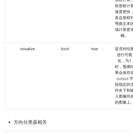
矩形框计
速度更快
多边形框
弯曲文本
域计算更
确。
visualize
bool
true
是否对结
进行可视
化，为1
时，预测
果会保存
output
段指定的
件夹下和
入图像同
的图像上
方向分类器相关