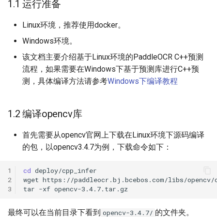
端侧部署
2. 开始运行
1.1 运行准备
模型压缩
关键信息抽取算法
PaddleOCR模型推理参数
SEED
Linux环境，推荐使用docker。
网页前端部署
2.1 准备模型
博客
使用PaddleOCR架构添加新算
分布式训练
SVTR
Windows环境。
Paddle2ONNX模型转化与预
法
2.2 编译PaddleOCR C++预
该文档主要介绍基于Linux环境的PaddleOCR C++预测
测
测demo
项目克隆
SVTRv2
流程，如果需要在Windows下基于预测库进行C++预
测，具体编译方法请参考
Windows下编译教程
云上飞桨部署工具
2.3 运行demo
配置文件内容与生成
ViTSTR
Benchmark
1. 检测+分类+识别
如何生产自定义超轻量模
ABINet
1.2 编译opencv库
2. 检测+识别
VisionLAN
首先需要从opencv官网上下载在Linux环境下源码编译
的包，以opencv3.4.7为例，下载命令如下：
3. 检测
SPIN
1
cd
2
wget
4. 分类+识别
RobustScanner
3
tar
-xf
5. 识别
RFL
最终可以在当前目录下看到
的文件夹。
opencv-3.4.7/