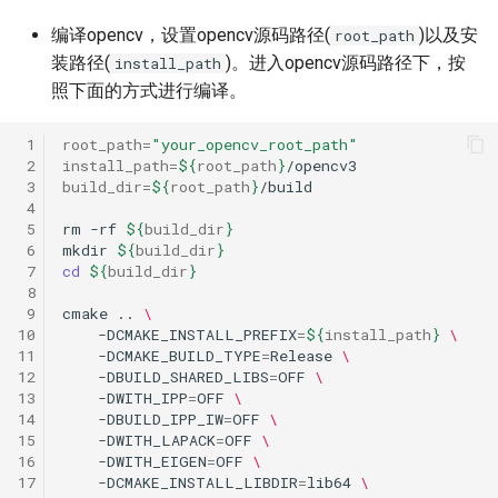
6. 分类
ParseQ
编译opencv，设置opencv源码路径(
)以及安
root_path
装路径(
)。进入opencv源码路径下，按
install_path
7. 版面分析+表格识别
CPPD
照下面的方式进行编译。
8. 版面分析
SATRN
 1
root_path
=
"your_opencv_root_path"
 2
install_path
=
${
root_path
}
 3
build_dir
=
${
root_path
}
9. 表格识别
 4
 5
rm
-rf
${
build_dir
}
3. FAQ
 6
mkdir
${
build_dir
}
 7
cd
${
build_dir
}
 8
 9
cmake
..
\
10
-DCMAKE_INSTALL_PREFIX
=
${
install_path
}
\
11
-DCMAKE_BUILD_TYPE
=
Release
\
12
-DBUILD_SHARED_LIBS
=
OFF
\
13
-DWITH_IPP
=
OFF
\
14
-DBUILD_IPP_IW
=
OFF
\
15
-DWITH_LAPACK
=
OFF
\
16
-DWITH_EIGEN
=
OFF
\
17
-DCMAKE_INSTALL_LIBDIR
=
lib64
\