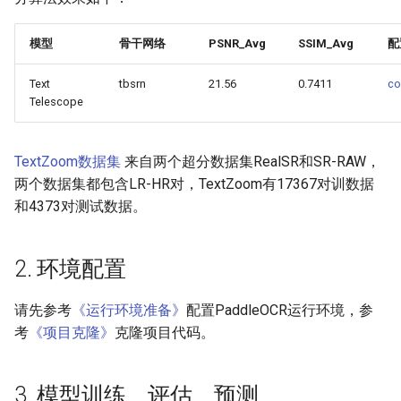
端侧部署
模型压缩
SEED
4.1 Python推理
PaddleOCR模型推理参数
模型
骨干网络
PSNR_Avg
SSIM_Avg
配
网页前端部署
博客
SVTR
4.2 C++推理
分布式训练
Text
tbsrn
21.56
0.7411
co
Paddle2ONNX模型转化与预
Telescope
测
SVTRv2
4.3 Serving服务化部署
项目克隆
云上飞桨部署工具
ViTSTR
4.4 更多推理部署
配置文件内容与生成
TextZoom数据集
来自两个超分数据集RealSR和SR-RAW，
两个数据集都包含LR-HR对，TextZoom有17367对训数据
Benchmark
ABINet
5. FAQ
如何生产自定义超轻量模
和4373对测试数据。
VisionLAN
引用
2. 环境配置
SPIN
请先参考
《运行环境准备》
配置PaddleOCR运行环境，参
考
《项目克隆》
克隆项目代码。
RobustScanner
RFL
3. 模型训练、评估、预测