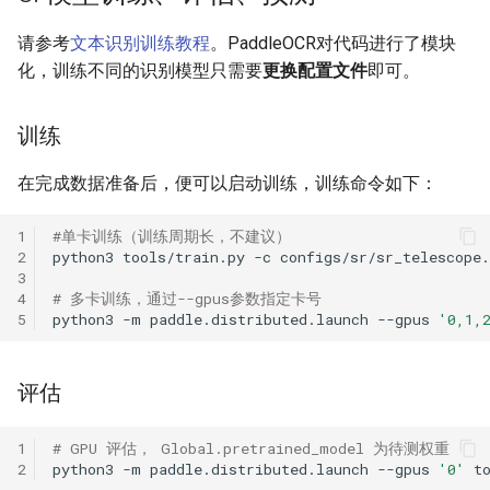
ParseQ
请参考
文本识别训练教程
。PaddleOCR对代码进行了模块
化，训练不同的识别模型只需要
更换配置文件
即可。
CPPD
SATRN
训练
在完成数据准备后，便可以启动训练，训练命令如下：
1
#单卡训练（训练周期长，不建议）
2
python3
tools/train.py
-c
3
4
# 多卡训练，通过--gpus参数指定卡号
5
python3
-m
paddle.distributed.launch
--gpus
'0,1,
评估
1
# GPU 评估， Global.pretrained_model 为待测权重
2
python3
-m
paddle.distributed.launch
--gpus
'0'
t