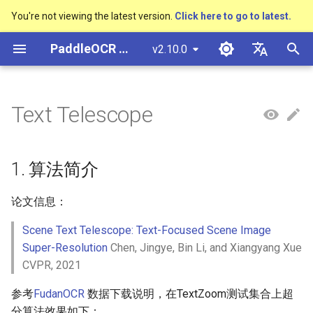
You're not viewing the latest version.
Click here to go to latest.
検
PaddleOCR ドキュメント
v2.10.0
索
简体中文
概述
多硬件安装飞桨
基于Python预测引擎推理
概述
概述
DB与DB++
CRNN
1. 算法简介
CAN
PGNet
TableMaster
VI-LayoutXLM
概述
概述
通用中英文OCR数据集
社区贡献
多硬件安装飞桨
基本概念
模型量化
PP-OCRv3技术报告
基本概念
基于Python预测引擎推理
返回识别位置
高精度中文场景文本识别
数码管识别
表单VQA
车牌识别
を
English
Text Telescope
SVTR
初
快速开始
基于C++预测引擎推理
快速开始
快速开始
EAST
Rosetta
2. 环境配置
LaTeX-OCR
TableSLANet
LayoutLM
通用
其它数据标注工具
手写中文OCR数据集
附录
支持硬件列表
文本检测
模型裁剪
PP-OCRv4技术报告
版面分析
基于C++预测引擎推理
怎样完成基于图像数据的
液晶屏读数识别
增值税发票
日本語
抽取任务
手写体识别
期
Pу́сский язы́к
Visual Studio 2019
快速安装
模型库
SAST
STAR-Net
3. 模型训练、评估、预测
UniMERNet
SDMGR
制造
其它数据合成工具
垂类多语言OCR数据集
文本识别
知识蒸馏
paddleocr package使用说
表格识别
服务化部署
包装生产日期
印章检测与识别
1. 算法简介
化
Community CMake 编译指南
हिन्दी
效果展示
模型训练
PSENet
RARE
PP-FormulaNet
金融
版面分析数据集
训练
文本方向分类器
多语言模型
版面恢复
PCB文字识别
通用卡证识别
论文信息：
한국인
服务化部署
Scene Text Telescope: Text-Focused Scene Image
运行环境
推理部署
FCENet
SRN
交通
表格识别数据集
评估
关键信息提取
动手学OCR
关键信息提取
合同比对
Help translating
Super-Resolution
Chen, Jingye, Bin Li, and Xiangyang Xue
Android部署
CVPR, 2021
模型库
博客
DRRG
NRTR
关键信息提取数据集
预测
模型微调
Enhanced CTC Loss
Jetson部署
参考
FudanOCR
数据下载说明，在TextZoom测试集合上超
模型训练
CT
SAR
4. 推理部署
训练tricks
切片操作
分算法效果如下：