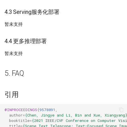
4.3 Serving服务化部署
暂未支持
4.4 更多推理部署
暂未支持
5. FAQ
引用
@INPROCEEDINGS
{
9578891
,
author
=
{Chen, Jingye and Li, Bin and Xue, Xiangyang
booktitle
=
{2021 IEEE/CVF Conference on Computer Vis
title
=
{Scene Text Telescope: Text-Focused Scene Ima