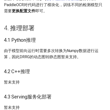
PaddleOCR对代码进行了模块化，训练不同的检测模型只
ParseQ
需要
更换配置文件
即可。
CPPD
4. 推理部署
SATRN
4.1 Python推理
由于模型前向运行时需要多次转换为Numpy数据进行运
算，因此DRRG的动态图转静态图暂未支持。
4.2 C++推理
暂未支持
4.3 Serving服务化部署
暂未支持