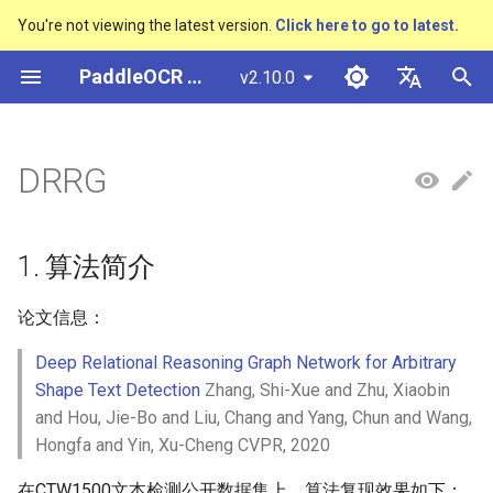
You're not viewing the latest version.
Click here to go to latest.
検
PaddleOCR ドキュメント
v2.10.0
索
简体中文
概述
多硬件安装飞桨
基于Python预测引擎推理
概述
概述
1. 算法简介
CRNN
Text Gestalt
CAN
PGNet
TableMaster
VI-LayoutXLM
概述
概述
通用中英文OCR数据集
社区贡献
多硬件安装飞桨
基本概念
模型量化
PP-OCRv3技术报告
基本概念
基于Python预测引擎推理
返回识别位置
高精度中文场景文本识别
数码管识别
表单VQA
车牌识别
を
English
DRRG
SVTR
初
快速开始
基于C++预测引擎推理
快速开始
快速开始
2. 环境配置
Rosetta
Text Telescope
LaTeX-OCR
TableSLANet
LayoutLM
通用
其它数据标注工具
手写中文OCR数据集
附录
支持硬件列表
文本检测
模型裁剪
PP-OCRv4技术报告
版面分析
基于C++预测引擎推理
怎样完成基于图像数据的
液晶屏读数识别
增值税发票
日本語
抽取任务
手写体识别
期
Pу́сский язы́к
Visual Studio 2019
快速安装
模型库
3. 模型训练、评估、预测
STAR-Net
UniMERNet
SDMGR
制造
其它数据合成工具
垂类多语言OCR数据集
文本识别
知识蒸馏
paddleocr package使用说
表格识别
服务化部署
包装生产日期
印章检测与识别
1. 算法简介
化
Community CMake 编译指南
हिन्दी
效果展示
模型训练
4. 推理部署
RARE
PP-FormulaNet
金融
版面分析数据集
文本方向分类器
多语言模型
版面恢复
PCB文字识别
通用卡证识别
论文信息：
한국인
服务化部署
Deep Relational Reasoning Graph Network for Arbitrary
运行环境
推理部署
SRN
交通
表格识别数据集
4.1 Python推理
关键信息提取
动手学OCR
关键信息提取
合同比对
Help translating
Shape Text Detection
Zhang, Shi-Xue and Zhu, Xiaobin
Android部署
and Hou, Jie-Bo and Liu, Chang and Yang, Chun and Wang,
模型库
博客
NRTR
关键信息提取数据集
4.2 C++推理
模型微调
Enhanced CTC Loss
Jetson部署
Hongfa and Yin, Xu-Cheng CVPR, 2020
模型训练
SAR
4.3 Serving服务化部署
训练tricks
切片操作
在CTW1500文本检测公开数据集上，算法复现效果如下：