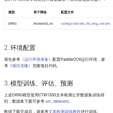
端侧部署
模型压缩
SEED
4.4 更多推理部署
PaddleOCR模型推理参数
模型
骨干网络
配置文件
网页前端部署
博客
5. FAQ
SVTR
分布式训练
DRRG
ResNet50_vd
configs/det/det_r50_drrg_ctw.yml
Paddle2ONNX模型转化与预
测
引用
SVTRv2
项目克隆
云上飞桨部署工具
ViTSTR
配置文件内容与生成
2. 环境配置
Benchmark
ABINet
如何生产自定义超轻量模
请先参考
《运行环境准备》
配置PaddleOCR运行环境，参
考
《项目克隆》
克隆项目代码。
VisionLAN
SPIN
3. 模型训练、评估、预测
RobustScanner
上述DRRG模型使用CTW1500文本检测公开数据集训练得
到，数据集下载可参考
ocr_datasets
。
RFL
数据下载完成后，请参考
文本检测训练教程
进行训练。