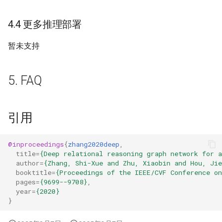
4.4 更多推理部署
暂未支持
5. FAQ
引用
@inproceedings
{
zhang2020deep
,
title
=
{Deep relational reasoning graph network for a
author
=
{Zhang, Shi-Xue and Zhu, Xiaobin and Hou, Ji
booktitle
=
{Proceedings of the IEEE/CVF Conference o
pages
=
{9699--9708}
,
year
=
{2020}
}