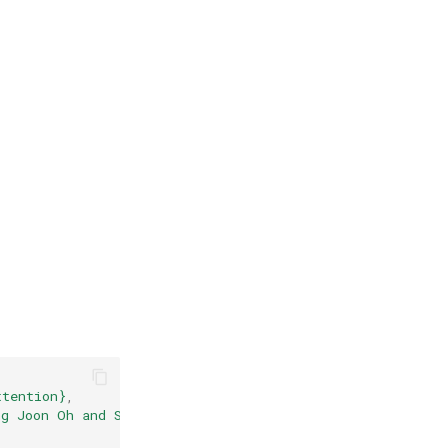
ttention}
,
ng Joon Oh and Seonghyeon Kim and Hwalsuk Lee}
,