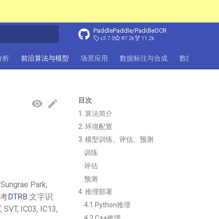
PaddlePaddle/PaddleOCR
v3.7.0
87.2k
11.2k
化
档分析
前沿算法与模型
场景应用
数据标注与合成
数据集
F
目次
1. 算法简介
2. 环境配置
3. 模型训练、评估、预测
训练
评估
预测
Sungrae Park,
4. 推理部署
参考
DTRB
文字识
4.1 Python推理
 IC03, IC13,
4.2 C++推理