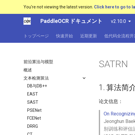
You're not viewing the latest version.
Click here to go to l
PaddleOCR ドキュメント
v2.10.0
トップページ
快速开始
近期更新
低代码全流程开
SATRN
前沿算法与模型
概述
文本检测算法
1. 算法简
DB与DB++
EAST
论文信息：
SAST
PSENet
On Recognizing
FCENet
Jeonghun Baek
DRRG
别训练和评估流程，
CT