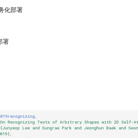
ng服务化部署
部署
2019recognizing
,
{On Recognizing Texts of Arbitrary Shapes with 2D Self-A
{Junyeop Lee and Sungrae Park and Jeonghun Baek and Seo
019}
,