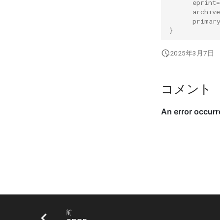
eprint
=
archive
primar
}
2025年3月7日
コメント
前