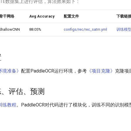
TP, CUTE数据集上进行评估，算法效果如下：
骨干网络
Avg Accuracy
配置文件
下载链
ShallowCNN
88.05%
configs/rec/rec_satrn.yml
训练模
置
环境准备》
配置PaddleOCR运行环境，参考
《项目克隆》
克隆项
训练、评估、预测
训练教程
。PaddleOCR对代码进行了模块化，训练不同的识别