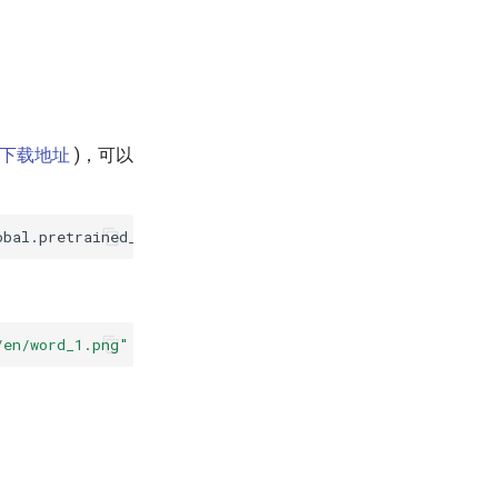
下载地址
)，可以
obal.pretrained_model
=
./rec_satrn/best_accuracy
Global.
/en/word_1.png"
--rec_model_dir
=
"./inference/rec_satrn/"