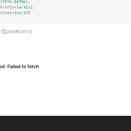
{1910.04396}
,
Prefix
=
{arXiv}
,
yClass
=
{cs.CV}
2025年3月7日