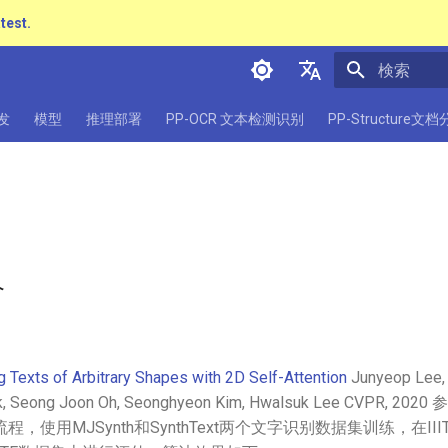
atest.
検索を初期
简体中文
发
模型
推理部署
PP-OCR 文本检测识别
PP-Structure文
English
日本語
Pу́сский язы́к
हिन्दी
介
한국인
Help translating
 Texts of Arbitrary Shapes with 2D Self-Attention
Junyeop Lee, 
, Seong Joon Oh, Seonghyeon Kim, Hwalsuk Lee CVPR, 2020 
使用MJSynth和SynthText两个文字识别数据集训练，在IIIT, SVT,