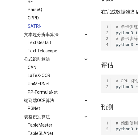
RFL
ParseQ
在完成数据准备
CPPD
SATRN
1
# 单卡训
2
python3
t
文本超分辨率算法
3
# 多卡训练
Text Gestalt
4
python3
Text Telescope
公式识别算法
评估
CAN
LaTeX-OCR
1
# GPU 评
UniMERNet
2
python3
PP-FormulaNet
端到端OCR算法
预测
PGNet
表格识别算法
1
# 预测使
TableMaster
2
python3
t
TableSLANet