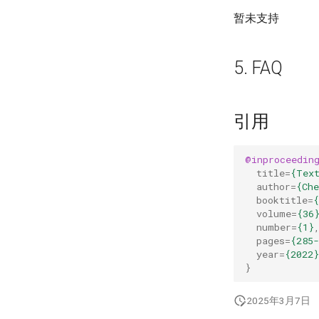
暂未支持
5. FAQ
引用
@inproceedin
title
=
{Tex
author
=
{Ch
booktitle
=
{
volume
=
{36
number
=
{1}
pages
=
{285-
year
=
{2022}
}
2025年3月7日