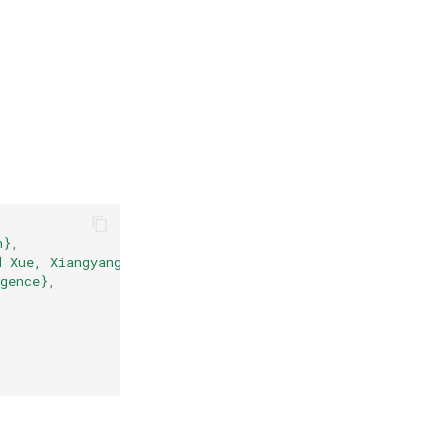
n}
,
d Xue, Xiangyang}
,
gence}
,