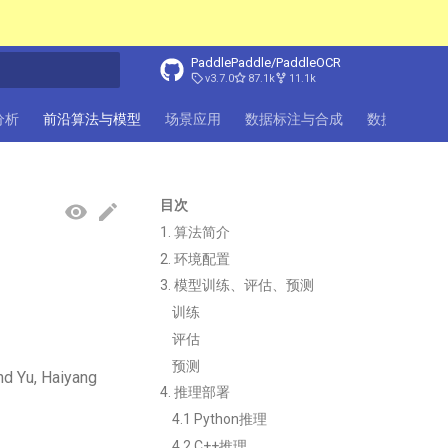
PaddlePaddle/PaddleOCR
v3.7.0
87.1k
11.1k
化
档分析
前沿算法与模型
场景应用
数据标注与合成
数据集
F
目次
1. 算法简介
2. 环境配置
3. 模型训练、评估、预测
训练
评估
预测
nd Yu, Haiyang
4. 推理部署
4.1 Python推理
4.2 C++推理