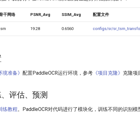
骨干网络
PSNR_Avg
SSIM_Avg
配置文件
tsrn
19.28
0.6560
configs/sr/sr_tsrn_transf
置
环境准备》
配置PaddleOCR运行环境，参考
《项目克隆》
克隆项
训练、评估、预测
训练教程
。PaddleOCR对代码进行了模块化，训练不同的识别