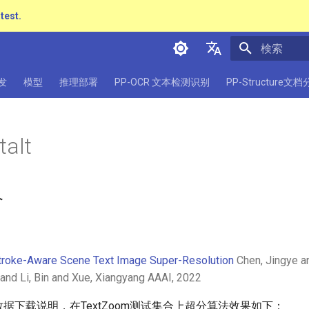
atest.
検索を初期
简体中文
发
模型
推理部署
PP-OCR 文本检测识别
PP-Structure文
English
日本語
talt
Pу́сский язы́к
हिन्दी
介
한국인
Help translating
Stroke-Aware Scene Text Image Super-Resolution
Chen, Jingye a
 and Li, Bin and Xue, Xiangyang AAAI, 2022
据下载说明，在TextZoom测试集合上超分算法效果如下：