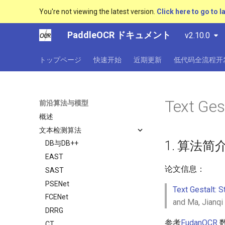
You're not viewing the latest version.
Click here to go to l
PaddleOCR ドキュメント
v2.10.0
トップページ
快速开始
近期更新
低代码全流程开
Text Ges
前沿算法与模型
概述
文本检测算法
1. 算法简
DB与DB++
EAST
论文信息：
SAST
PSENet
Text Gestalt: 
FCENet
and Ma, Jianqi
DRRG
参考
FudanOCR
数
CT