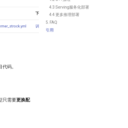
4.3 Serving服务化部署
下载链接
4.4 更多推理部署
5. FAQ
ormer_strock.yml
训练模型
引用
目代码。
模型只需要
更换配