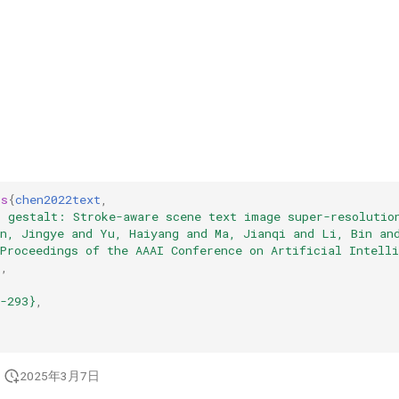
gs
{
chen2022text
,
t gestalt: Stroke-aware scene text image super-resolutio
en, Jingye and Yu, Haiyang and Ma, Jianqi and Li, Bin an
Proceedings of the AAAI Conference on Artificial Intelli
}
,
,
-293}
,
2025年3月7日