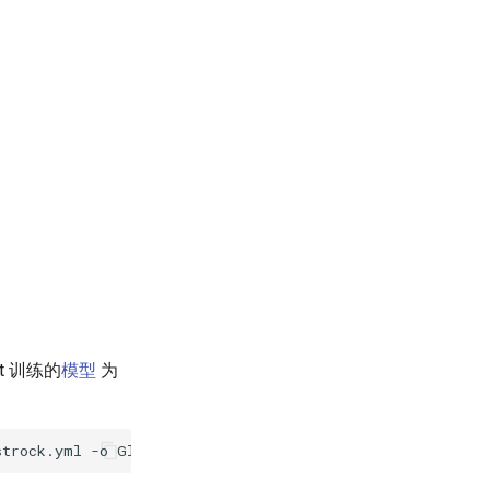
t 训练的
模型
为
strock.yml
-o
Global.pretrained_model
={
path/to/weights
}
/