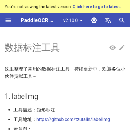
You're not viewing the latest version.
Click here to go to latest.
検
PaddleOCR ドキュメント
v2.10.0
索
简体中文
概述
多硬件安装飞桨
基于Python预测引擎推理
概述
概述
概述
概述
1. labelImg
通用中英文OCR数据集
社区贡献
多硬件安装飞桨
基本概念
模型量化
PP-OCRv3技术报告
基本概念
基于Python预测引擎推理
返回识别位置
DB与DB++
CRNN
Text Gestalt
CAN
PGNet
TableMaster
VI-LayoutXLM
高精度中文场景文本识别
数码管识别
表单VQA
车牌识别
を
English
数据标注工具
SVTR
初
快速开始
基于C++预测引擎推理
快速开始
快速开始
文本检测算法
通用
2. roLabelImg
手写中文OCR数据集
附录
支持硬件列表
文本检测
模型裁剪
PP-OCRv4技术报告
版面分析
基于C++预测引擎推理
怎样完成基于图像数据的
EAST
Rosetta
Text Telescope
LaTeX-OCR
TableSLANet
LayoutLM
液晶屏读数识别
增值税发票
日本語
抽取任务
手写体识别
期
Pу́сский язы́к
Visual Studio 2019
快速安装
模型库
文本识别算法
制造
3. labelme
垂类多语言OCR数据集
文本识别
知识蒸馏
paddleocr package使用说
表格识别
服务化部署
SAST
STAR-Net
UniMERNet
SDMGR
包装生产日期
印章检测与识别
这里整理了常用的数据标注工具，持续更新中，欢迎各位小
化
Community CMake 编译指南
हिन्दी
伙伴贡献工具～
效果展示
模型训练
文本超分辨率算法
金融
4. Vott
版面分析数据集
文本方向分类器
多语言模型
版面恢复
PSENet
RARE
PP-FormulaNet
PCB文字识别
通用卡证识别
한국인
服务化部署
1. labelImg
运行环境
推理部署
公式识别算法
交通
表格识别数据集
关键信息提取
动手学OCR
关键信息提取
FCENet
SRN
合同比对
Help translating
Android部署
工具描述：矩形标注
模型库
博客
端到端OCR算法
关键信息提取数据集
模型微调
Enhanced CTC Loss
DRRG
NRTR
Jetson部署
工具地址：
https://github.com/tzutalin/labelImg
模型训练
表格识别算法
训练tricks
切片操作
CT
SAR
示意图：