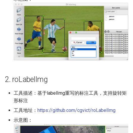
端侧部署
模型压缩
关键信息抽取算法
PaddleOCR模型推理参数
SEED
网页前端部署
博客
使用PaddleOCR架构添加新算
分布式训练
SVTR
Paddle2ONNX模型转化与预
法
测
项目克隆
SVTRv2
云上飞桨部署工具
配置文件内容与生成
ViTSTR
Benchmark
如何生产自定义超轻量模
ABINet
2. roLabelImg
VisionLAN
工具描述：基于labelImg重写的标注工具，支持旋转矩
SPIN
形标注
工具地址：
https://github.com/cgvict/roLabelImg
RobustScanner
示意图：
RFL