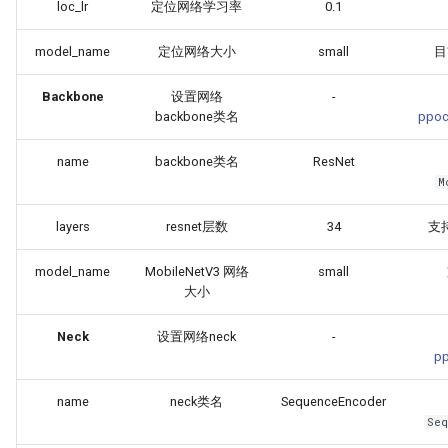
loc_lr
定位网络学习率
0.1
model_name
定位网络大小
small
目
Backbone
设置网络
-
backbone类名
ppoc
name
backbone类名
ResNet
M
layers
resnet层数
34
支持1
model_name
MobileNetV3 网络
small
大小
Neck
设置网络neck
-
pp
name
neck类名
SequenceEncoder
Seq