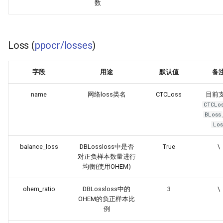
数
Loss (
ppocr/losses
)
字段
用途
默认值
备
name
网络loss类名
CTCLoss
目前
CTCLo
BLoss
Los
balance_loss
DBLossloss中是否
True
\
对正负样本数量进行
均衡(使用OHEM)
ohem_ratio
DBLossloss中的
3
\
OHEM的负正样本比
例