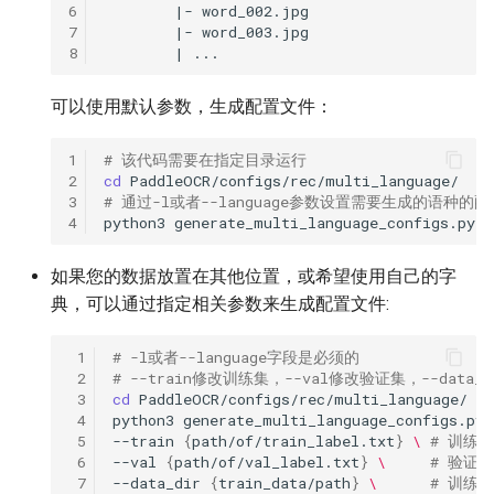
6
7
8
可以使用默认参数，生成配置文件：
1
# 该代码需要在指定目录运行
2
cd
3
# 通过-l或者--language参数设置需要生成的语
4
python3
generate_multi_language_configs.py
-
如果您的数据放置在其他位置，或希望使用自己的字
典，可以通过指定相关参数来生成配置文件:
 1
# -l或者--language字段是必须的
 2
# --train修改训练集，--val修改验证集，--dat
 3
cd
 4
python3
generate_multi_language_configs.py
 5
--train
{
path/of/train_label.txt
}
\ 
# 训练
 6
--val
{
path/of/val_label.txt
}
\ 
# 验证
 7
--data_dir
{
train_data/path
}
\ 
# 训练