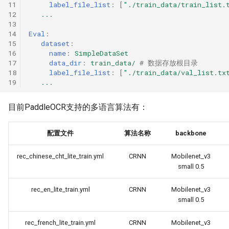
11
label_file_list
:
[
"./train_data/train_list.
12
...
13
14
Eval
:
15
dataset
:
16
name
:
SimpleDataSet
17
data_dir
:
train_data/
# 数据存放根目录
18
label_file_list
:
[
"./train_data/val_list.tx
19
...
目前PaddleOCR支持的多语言算法有：
配置文件
算法名称
backbone
rec_chinese_cht_lite_train.yml
CRNN
Mobilenet_v3
small 0.5
rec_en_lite_train.yml
CRNN
Mobilenet_v3
small 0.5
rec_french_lite_train.yml
CRNN
Mobilenet_v3