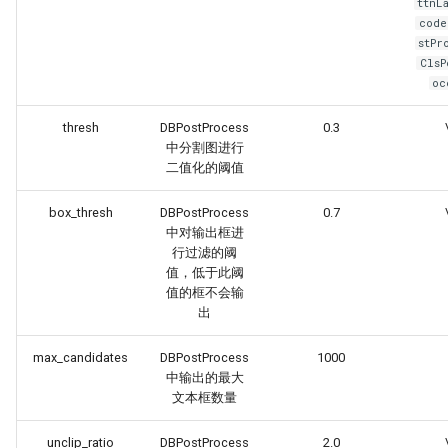
ttnL
code
stPr
ClsP
oc
thresh
DBPostProcess
0.3
中分割图进行
二值化的阈值
box_thresh
DBPostProcess
0.7
中对输出框进
行过滤的阈
值，低于此阈
值的框不会输
出
max_candidates
DBPostProcess
1000
中输出的最大
文本框数量
unclip_ratio
DBPostProcess
2.0