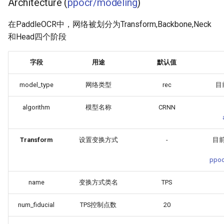
Architecture (
ppocr/modeling
)
在PaddleOCR中，网络被划分为Transform,Backbone,Neck
和Head四个阶段
字段
用途
默认值
model_type
网络类型
rec
目
algorithm
模型名称
CRNN
Transform
设置变换方式
-
目前
ppoc
name
变换方式类名
TPS
num_fiducial
TPS控制点数
20