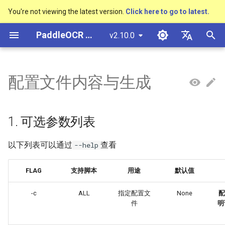
You're not viewing the latest version.
Click here to go to latest.
検
PaddleOCR ドキュメント
v2.10.0
索
简体中文
概述
多硬件安装飞桨
基于Python预测引擎推理
基本概念
模型量化
1. 可选参数列表
概述
概述
概述
概述
通用中英文OCR数据集
社区贡献
多硬件安装飞桨
基本概念
基于Python预测引擎推理
返回识别位置
DB与DB++
CRNN
Text Gestalt
CAN
PGNet
TableMaster
VI-LayoutXLM
高精度中文场景文本识别
数码管识别
表单VQA
车牌识别
を
English
配置文件内容与生成
SVTR
初
快速开始
基于C++预测引擎推理
文本检测
模型裁剪
2. 配置文件参数介绍
快速开始
文本检测算法
通用
其它数据标注工具
手写中文OCR数据集
附录
支持硬件列表
版面分析
基于C++预测引擎推理
怎样完成基于图像数据的
EAST
Rosetta
Text Telescope
LaTeX-OCR
TableSLANet
LayoutLM
液晶屏读数识别
增值税发票
日本語
抽取任务
手写体识别
期
Pу́сский язы́к
Visual Studio 2019
文本识别
知识蒸馏
模型库
文本识别算法
制造
其它数据合成工具
垂类多语言OCR数据集
Global
表格识别
服务化部署
SAST
STAR-Net
UniMERNet
SDMGR
包装生产日期
印章检测与识别
1. 可选参数列表
化
Community CMake 编译指南
हिन्दी
文本方向分类器
模型训练
文本超分辨率算法
金融
版面分析数据集
Optimizer (ppocr/optimizer)
版面恢复
PSENet
RARE
PP-FormulaNet
PCB文字识别
通用卡证识别
以下列表可以通过
查看
--help
한국인
服务化部署
关键信息提取
推理部署
公式识别算法
交通
表格识别数据集
Architecture
关键信息提取
FCENet
SRN
合同比对
Help translating
FLAG
支持脚本
用途
默认值
Android部署
(ppocr/modeling)
模型微调
博客
端到端OCR算法
关键信息提取数据集
DRRG
NRTR
-c
ALL
指定配置文
None
配
Jetson部署
Loss (ppocr/losses)
件
明
训练tricks
表格识别算法
CT
SAR