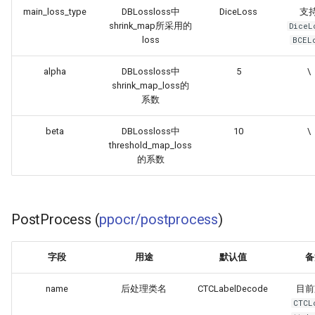
main_loss_type
DBLossloss中
DiceLoss
支
shrink_map所采用的
DiceL
loss
BCEL
alpha
DBLossloss中
5
\
shrink_map_loss的
系数
beta
DBLossloss中
10
\
threshold_map_loss
的系数
PostProcess (
ppocr/postprocess
)
字段
用途
默认值
备
name
后处理类名
CTCLabelDecode
目前
CTCL