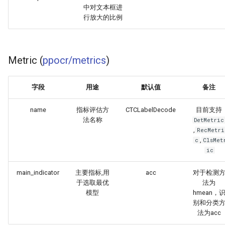
中对文本框进
行放大的比例
Metric (
ppocr/metrics
)
字段
用途
默认值
备注
name
指标评估方
CTCLabelDecode
目前支持
法名称
DetMetric
,
RecMetri
,
c
ClsMet
ic
main_indicator
主要指标,用
acc
对于检测
于选取最优
法为
模型
hmean，
别和分类
法为acc