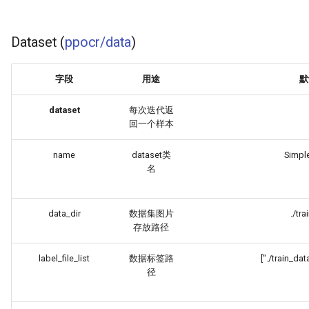
Dataset (
ppocr/data
)
字段
用途
默
dataset
每次迭代返
回一个样本
name
dataset类
Simpl
名
data_dir
数据集图片
./tra
存放路径
label_file_list
数据标签路
["./train_data
径