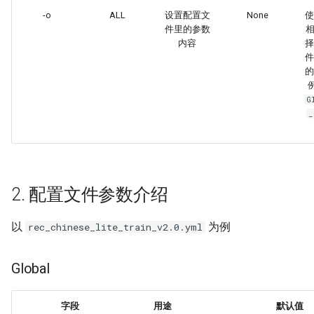
端侧部署
PostProcess
-o
ALL
设置配置文
None
使
(ppocr/postprocess)
关键信息抽取算法
SEED
件里的参数
相
网页前端部署
内容
择
Metric (ppocr/metrics)
使用PaddleOCR架构添加新算
SVTR
件
Paddle2ONNX模型转化与预
法
的
测
Dataset (ppocr/data)
SVTRv2
G
_
云上飞桨部署工具
3. 多语言配置文件生成
ViTSTR
Benchmark
ABINet
2. 配置文件参数介绍
VisionLAN
以
为例
rec_chinese_lite_train_v2.0.yml
SPIN
RobustScanner
Global
RFL
字段
用途
默认值