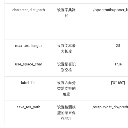
character_dict_path
设置字典路
./ppocr/utils/ppocr_k
径
max_text_length
设置文本最
25
大长度
use_space_char
设置是否识
True
别空格
label_list
设置方向分
['0','180']
类器支持的
角度
save_res_path
设置检测模
./output/det_db/predi
型的结果保
存地址