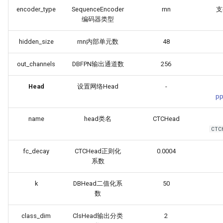
encoder_type
SequenceEncoder
rnn
支
编码器类型
hidden_size
rnn内部单元数
48
out_channels
DBFPN输出通道数
256
Head
设置网络Head
-
pp
name
head类名
CTCHead
CTC
fc_decay
CTCHead正则化
0.0004
系数
k
DBHead二值化系
50
数
class_dim
ClsHead输出分类
2