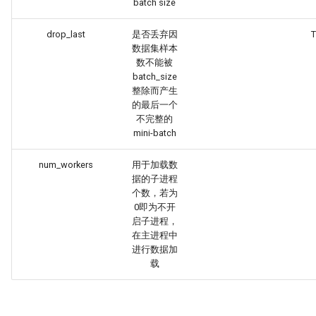
batch size
drop_last
是否丢弃因
T
数据集样本
数不能被
batch_size
整除而产生
的最后一个
不完整的
mini-batch
num_workers
用于加载数
据的子进程
个数，若为
0即为不开
启子进程，
在主进程中
进行数据加
载