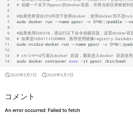
 4
# 创建一个名字为ppocr的docker容器，并将当前目录映射到容
 5
 6
#如果您希望在CPU环境下使用docker，使用docker而不是nvidi
 7
sudo
docker
run
--name
ppocr
-v
$PWD
:/paddle
--n
 8
 9
#如果使用CUDA10，请运行以下命令创建容器，设置docker容器
10
# 如果是CUDA11+CUDNN8，推荐使用镜像registry.baidubce.co
11
sudo
nvidia-docker
run
--name
ppocr
-v
$PWD
:/pad
12
13
# ctrl+P+Q可退出docker 容器，重新进入docker 容器
14
sudo
docker
container
exec
-it
ppocr
2025年3月7日
2025年3月7日
コメント