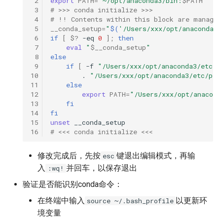
 2
export
PATH
=
"~/opt/anaconda3/bin:
$PATH
"
 3
# >>> conda initialize >>>
 4
# !! Contents within this block are manage
 5
__conda_setup
=
"
$(
'/Users/xxx/opt/anaconda3
 6
if
[
$?
-eq
0
]
;
then
 7
eval
"
$__conda_setup
"
 8
else
 9
if
[
-f
"/Users/xxx/opt/anaconda3/etc/p
10
.
"/Users/xxx/opt/anaconda3/etc/pro
11
else
12
export
PATH
=
"/Users/xxx/opt/anacon
13
fi
14
fi
15
unset
16
# <<< conda initialize <<<
修改完成后，先按
键退出编辑模式，再输
esc
入
并回车，以保存退出
:wq!
验证是否能识别conda命令：
在终端中输入
以更新环
source ~/.bash_profile
境变量