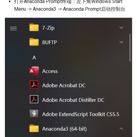
打开Anaconda Prompt终端：左下角Windows Start
Menu -> Anaconda3 -> Anaconda Prompt启动控制台