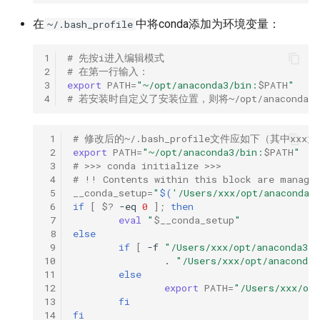
在
中将conda添加为环境变量：
~/.bash_profile
1
# 先按i进入编辑模式
2
# 在第一行输入：
3
export
PATH
=
"~/opt/anaconda3/bin:
$PATH
"
4
# 若安装时自定义了安装位置，则将~/opt/anaconda
 1
# 修改后的~/.bash_profile文件应如下（其中xx
 2
export
PATH
=
"~/opt/anaconda3/bin:
$PATH
"
 3
# >>> conda initialize >>>
 4
# !! Contents within this block are manage
 5
__conda_setup
=
"
$(
'/Users/xxx/opt/anaconda3
 6
if
[
$?
-eq
0
]
;
then
 7
eval
"
$__conda_setup
"
 8
else
 9
if
[
-f
"/Users/xxx/opt/anaconda3/e
10
.
"/Users/xxx/opt/anaconda3
11
else
12
export
PATH
=
"/Users/xxx/opt
13
fi
14
fi