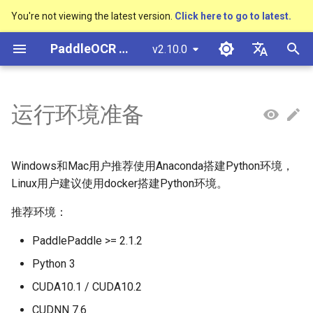
You're not viewing the latest version.
Click here to go to latest.
検
PaddleOCR ドキュメント
v2.10.0
索
简体中文
概述
多硬件安装飞桨
基于Python预测引擎推理
1. Python环境搭建
基本概念
模型量化
PP-OCRv3技术报告
概述
概述
概述
概述
通用中英文OCR数据集
社区贡献
多硬件安装飞桨
基本概念
基于Python预测引擎推理
返回识别位置
DB与DB++
CRNN
Text Gestalt
CAN
PGNet
TableMaster
VI-LayoutXLM
高精度中文场景文本识别
数码管识别
表单VQA
车牌识别
を
English
运行环境准备
SVTR
初
快速开始
基于C++预测引擎推理
文本检测
模型裁剪
PP-OCRv4技术报告
快速开始
文本检测算法
通用
其它数据标注工具
手写中文OCR数据集
附录
1.1 Windows
支持硬件列表
版面分析
基于C++预测引擎推理
怎样完成基于图像数据的
EAST
Rosetta
Text Telescope
LaTeX-OCR
TableSLANet
LayoutLM
液晶屏读数识别
增值税发票
日本語
抽取任务
手写体识别
期
Pу́сский язы́к
Visual Studio 2019
文本识别
知识蒸馏
paddleocr package使用说明
模型库
文本识别算法
制造
其它数据合成工具
垂类多语言OCR数据集
1.1.1 安装Anaconda
表格识别
服务化部署
SAST
STAR-Net
UniMERNet
SDMGR
包装生产日期
印章检测与识别
Windows和Mac用户推荐使用Anaconda搭建Python环境，
化
Community CMake 编译指南
हिन्दी
Linux用户建议使用docker搭建Python环境。
文本方向分类器
多语言模型
模型训练
文本超分辨率算法
金融
版面分析数据集
1.1.2 打开终端并创建
版面恢复
PSENet
RARE
PP-FormulaNet
PCB文字识别
通用卡证识别
한국인
推荐环境：
服务化部署
conda环境
关键信息提取
动手学OCR
推理部署
公式识别算法
交通
表格识别数据集
关键信息提取
FCENet
SRN
合同比对
Help translating
PaddlePaddle >= 2.1.2
Android部署
1.2 Mac
Python 3
模型微调
Enhanced CTC Loss
博客
端到端OCR算法
关键信息提取数据集
DRRG
NRTR
Jetson部署
1.2.1 安装Anaconda
CUDA10.1 / CUDA10.2
训练tricks
切片操作
表格识别算法
CT
SAR
CUDNN 7.6