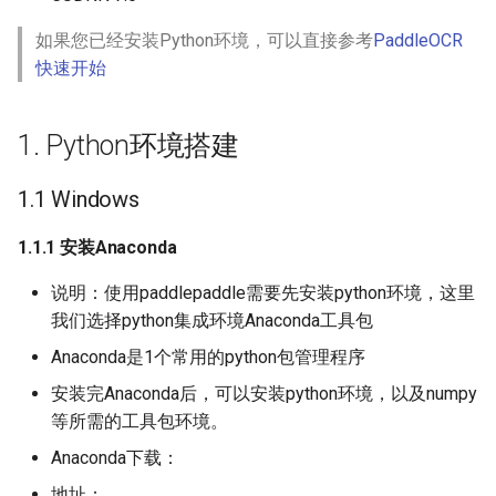
端侧部署
1.2.2 打开终端并创建
conda环境
PaddleOCR模型推理参数解释
关键信息抽取算法
SEED
如果您已经安装Python环境，可以直接参考
PaddleOCR
网页前端部署
快速开始
1.3 Linux
分布式训练
使用PaddleOCR架构添加新算
SVTR
Paddle2ONNX模型转化与预
法
1. Python环境搭建
测
1.3.1 Anaconda环境配置
项目克隆
SVTRv2
云上飞桨部署工具
1.3.2 Docker环境配置
配置文件内容与生成
1.1 Windows
ViTSTR
1.1.1 安装Anaconda
Benchmark
如何生产自定义超轻量模型？
ABINet
说明：使用paddlepaddle需要先安装python环境，这里
VisionLAN
我们选择python集成环境Anaconda工具包
Anaconda是1个常用的python包管理程序
SPIN
安装完Anaconda后，可以安装python环境，以及numpy
RobustScanner
等所需的工具包环境。
Anaconda下载：
RFL
地址：