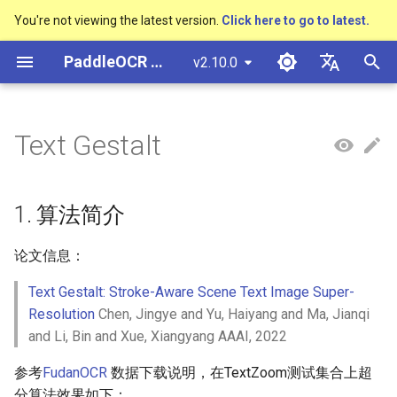
You're not viewing the latest version.
Click here to go to latest.
正
PaddleOCR 文档
v2.10.0
在
简体中文
概述
多硬件安装飞桨
基于Python预测引擎推理
概述
概述
DB与DB++
CRNN
1. 算法简介
CAN
PGNet
TableMaster
VI-LayoutXLM
概述
概述
通用中英文OCR数据集
社区贡献
多硬件安装飞桨
基本概念
模型量化
PP-OCRv3技术报告
基本概念
基于Python预测引擎推理
返回识别位置
高精度中文场景文本识别
数码管识别
表单VQA
车牌识别
初
English
Text Gestalt
SVTR
始
快速开始
基于C++预测引擎推理
快速开始
快速开始
EAST
Rosetta
2. 环境配置
LaTeX-OCR
TableSLANet
LayoutLM
通用
其它数据标注工具
手写中文OCR数据集
附录
支持硬件列表
文本检测
模型裁剪
PP-OCRv4技术报告
版面分析
基于C++预测引擎推理
怎样完成基于图像数据的
液晶屏读数识别
增值税发票
日本語
抽取任务
手写体识别
化
Pу́сский язы́к
Visual Studio 2019
快速安装
模型库
SAST
STAR-Net
3. 模型训练、评估、预测
UniMERNet
SDMGR
制造
其它数据合成工具
垂类多语言OCR数据集
文本识别
知识蒸馏
paddleocr package使用说
表格识别
服务化部署
包装生产日期
印章检测与识别
1. 算法简介
搜
Community CMake 编译指南
हिन्दी
效果展示
模型训练
PSENet
RARE
PP-FormulaNet
金融
版面分析数据集
训练
文本方向分类器
多语言模型
版面恢复
PCB文字识别
通用卡证识别
索
论文信息：
한국인
服务化部署
引
Text Gestalt: Stroke-Aware Scene Text Image Super-
运行环境
推理部署
FCENet
SRN
交通
表格识别数据集
评估
关键信息提取
动手学OCR
关键信息提取
合同比对
Help translating
Resolution
Chen, Jingye and Yu, Haiyang and Ma, Jianqi
擎
Android部署
and Li, Bin and Xue, Xiangyang AAAI, 2022
模型库
博客
DRRG
NRTR
关键信息提取数据集
预测
模型微调
Enhanced CTC Loss
Jetson部署
参考
FudanOCR
数据下载说明，在TextZoom测试集合上超
模型训练
CT
SAR
4. 推理部署
训练tricks
切片操作
分算法效果如下：