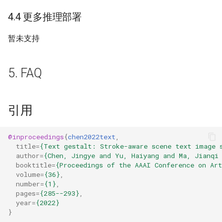
4.4 更多推理部署
暂未支持
5. FAQ
引用
@inproceedings
{
chen2022text
,
title
=
{Text gestalt: Stroke-aware scene text image 
author
=
{Chen, Jingye and Yu, Haiyang and Ma, Jianqi
booktitle
=
{Proceedings of the AAAI Conference on Art
volume
=
{36}
,
number
=
{1}
,
pages
=
{285--293}
,
year
=
{2022}
}