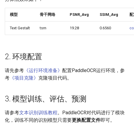
端侧部署
模型压缩
SEED
4.1 Python推理
PaddleOCR模型推理参数
模型
骨干网络
PSNR_Avg
SSIM_Avg
配
网页前端部署
博客
SVTR
4.2 C++推理
分布式训练
Text Gestalt
tsrn
19.28
0.6560
co
Paddle2ONNX模型转化与预
测
SVTRv2
4.3 Serving服务化部署
项目克隆
云上飞桨部署工具
ViTSTR
4.4 更多推理部署
配置文件内容与生成
2. 环境配置
Benchmark
ABINet
5. FAQ
如何生产自定义超轻量模
请先参考
《运行环境准备》
配置PaddleOCR运行环境，参
考
《项目克隆》
克隆项目代码。
VisionLAN
引用
SPIN
3. 模型训练、评估、预测
RobustScanner
请参考
文本识别训练教程
。PaddleOCR对代码进行了模块
化，训练不同的识别模型只需要
更换配置文件
即可。
RFL