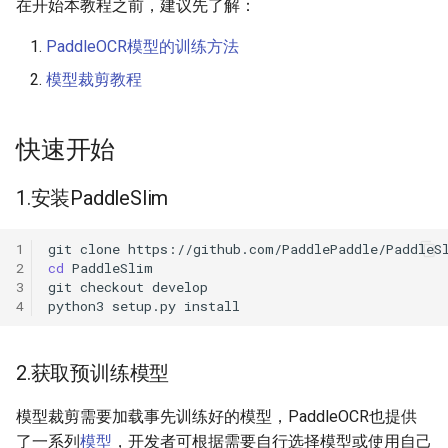
端侧部署
在开始本教程之前，建议先了解：
PaddleOCR模型推理参数解释
关键信息抽取算法
SEED
PaddleOCR模型的训练方法
网页前端部署
分布式训练
使用PaddleOCR架构添加新算
模型裁剪教程
SVTR
Paddle2ONNX模型转化与预
法
测
项目克隆
SVTRv2
快速开始
云上飞桨部署工具
配置文件内容与生成
ViTSTR
1.安装PaddleSlim
Benchmark
如何生产自定义超轻量模型？
ABINet
1
git
clone
2
cd
VisionLAN
3
git
checkout
4
python3
setup.py
SPIN
2.获取预训练模型
RobustScanner
模型裁剪需要加载事先训练好的模型，PaddleOCR也提供
RFL
了一系列
模型
，开发者可根据需要自行选择模型或使用自己