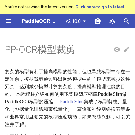
You're not viewing the latest version.
Click here to go to latest.
正
PaddleOCR 文档
v2.10.0
在
简体中文
概述
多硬件安装飞桨
基于Python预测引擎推理
基本概念
快速开始
PP-OCRv3技术报告
概述
概述
概述
概述
通用中英文OCR数据集
社区贡献
多硬件安装飞桨
基本概念
基于Python预测引擎推理
返回识别位置
DB与DB++
CRNN
Text Gestalt
CAN
PGNet
TableMaster
VI-LayoutXLM
高精度中文场景文本识别
数码管识别
表单VQA
车牌识别
初
English
PP-OCR模型裁剪
SVTR
始
快速开始
基于C++预测引擎推理
文本检测
PP-OCRv4技术报告
快速开始
文本检测算法
通用
其它数据标注工具
手写中文OCR数据集
附录
1.安装PaddleSlim
支持硬件列表
版面分析
基于C++预测引擎推理
怎样完成基于图像数据的
EAST
Rosetta
Text Telescope
LaTeX-OCR
TableSLANet
LayoutLM
液晶屏读数识别
增值税发票
日本語
抽取任务
手写体识别
化
Pу́сский язы́к
Visual Studio 2019
文本识别
paddleocr package使用说明
模型库
文本识别算法
制造
其它数据合成工具
垂类多语言OCR数据集
2.获取预训练模型
表格识别
服务化部署
SAST
STAR-Net
UniMERNet
SDMGR
包装生产日期
印章检测与识别
复杂的模型有利于提高模型的性能，但也导致模型中存在一
搜
Community CMake 编译指南
हिन्दी
定冗余，模型裁剪通过移出网络模型中的子模型来减少这种
文本方向分类器
多语言模型
模型训练
文本超分辨率算法
金融
版面分析数据集
3.敏感度分析训练
版面恢复
PSENet
RARE
PP-FormulaNet
PCB文字识别
通用卡证识别
索
冗余，达到减少模型计算复杂度，提高模型推理性能的目
한국인
服务化部署
的。 本教程将介绍如何使用飞桨模型压缩库PaddleSlim做
引
关键信息提取
动手学OCR
推理部署
公式识别算法
交通
表格识别数据集
4.导出模型、预测部署
关键信息提取
FCENet
SRN
合同比对
Help translating
PaddleOCR模型的压缩。
PaddleSlim
集成了模型剪枝、量
擎
Android部署
化（包括量化训练和离线量化）、蒸馏和神经网络搜索等多
模型微调
Enhanced CTC Loss
博客
端到端OCR算法
关键信息提取数据集
DRRG
NRTR
种业界常用且领先的模型压缩功能，如果您感兴趣，可以关
Jetson部署
注并了解。
训练tricks
切片操作
表格识别算法
CT
SAR