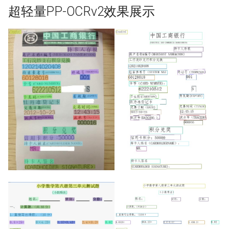
超轻量PP-OCRv2效果展示