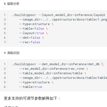
8. 版面分析
1
./build/ppocr
--layout_model_dir
=
inference/layout
2
--image_dir
=
../../ppstructure/docs/table/1.pn
3
--type
=
structure
\
4
--table
=
false
\
5
--layout
=
true
\
6
--det
=
false
\
7
--rec
=
false
9. 表格识别
1
./build/ppocr
--det_model_dir
=
inference/det_db
\
2
--rec_model_dir
=
inference/rec_rcnn
\
3
--table_model_dir
=
inference/table
\
4
--image_dir
=
../../ppstructure/docs/table/tabl
5
--type
=
structure
\
6
--table
=
true
更多支持的可调节参数解释如下：