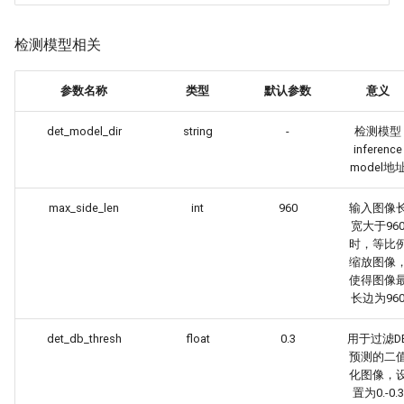
检测模型相关
参数名称
类型
默认参数
意义
det_model_dir
string
-
检测模型
inference
model地
max_side_len
int
960
输入图像
宽大于96
时，等比
缩放图像
使得图像
长边为96
det_db_thresh
float
0.3
用于过滤D
预测的二
化图像，
置为0.-0.3