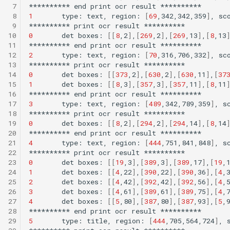
 7
**********
end
print
ocr
result
 8
1
type:
text,
region:
[
69
,342,342,359
]
,
sc
 9
**********
print
ocr
result
10
0
det
boxes:
[[
8
,2
]
,
[
269
,2
]
,
[
269
,13
]
,
[
8
,13
11
**********
end
print
ocr
result
12
2
type:
text,
region:
[
70
,316,706,332
]
,
sc
13
**********
print
ocr
result
14
0
det
boxes:
[[
373
,2
]
,
[
630
,2
]
,
[
630
,11
]
,
[
37
15
1
det
boxes:
[[
8
,3
]
,
[
357
,3
]
,
[
357
,11
]
,
[
8
,11
16
**********
end
print
ocr
result
17
3
type:
text,
region:
[
489
,342,789,359
]
,
s
18
**********
print
ocr
result
19
0
det
boxes:
[[
8
,2
]
,
[
294
,2
]
,
[
294
,14
]
,
[
8
,14
20
**********
end
print
ocr
result
21
4
type:
text,
region:
[
444
,751,841,848
]
,
s
22
**********
print
ocr
result
23
0
det
boxes:
[[
19
,3
]
,
[
389
,3
]
,
[
389
,17
]
,
[
19
,
24
1
det
boxes:
[[
4
,22
]
,
[
390
,22
]
,
[
390
,36
]
,
[
4
,
25
2
det
boxes:
[[
4
,42
]
,
[
392
,42
]
,
[
392
,56
]
,
[
4
,
26
3
det
boxes:
[[
4
,61
]
,
[
389
,61
]
,
[
389
,75
]
,
[
4
,
27
4
det
boxes:
[[
5
,80
]
,
[
387
,80
]
,
[
387
,93
]
,
[
5
,
28
**********
end
print
ocr
result
29
5
type:
title,
region:
[
444
,705,564,724
]
,