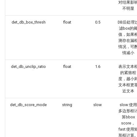
对结果影
不明显
det_db_box_thresh
float
0.5
DB后处理
滤box的
值，如果
测存在漏
情况，可
情减小
det_db_unclip_ratio
float
1.6
表示文本
的紧致程
度，越小
文本框更
近文本
det_db_score_mode
string
slow
slow:使用
多边形框
算bbox
score，
fast:使用
形框计算