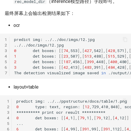
（inference模型路径）字段即可。
rec_model_dir
最终屏幕上会输出检测结果如下：
ocr
1
predict
img:
2
3
0
det
boxes:
[[
74
,553
]
,
[
427
,542
]
,
[
428
,571
]
,
4
1
det
boxes:
[[
23
,507
]
,
[
513
,488
]
,
[
515
,529
]
,
5
2
det
boxes:
[[
187
,456
]
,
[
399
,448
]
,
[
400
,480
]
6
3
det
boxes:
[[
42
,413
]
,
[
483
,391
]
,
[
484
,428
]
,
7
The
detection
visualized
image
saved
in
layout+table
 1
predict
img:
 2
0
type:
text,
region:
[
12
,729,410,848
]
,
sc
 3
**********
print
ocr
result
 4
0
det
boxes:
[[
4
,1
]
,
[
79
,1
]
,
[
79
,12
]
,
[
4
,12
]]
 5
 6
6
det
boxes:
[[
4
,99
]
,
[
391
,99
]
,
[
391
,112
]
,
[
4