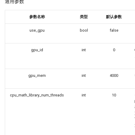
通用参数
参数名称
类型
默认参数
use_gpu
bool
false
gpu_id
int
0
gpu_mem
int
4000
cpu_math_library_num_threads
int
10