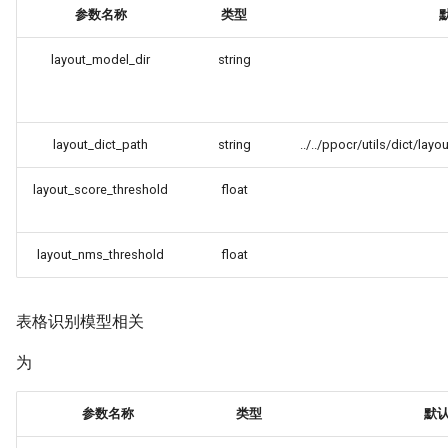
参数名称
类型
layout_model_dir
string
layout_dict_path
string
../../ppocr/utils/dict/lay
layout_score_threshold
float
layout_nms_threshold
float
表格识别模型相关
为
参数名称
类型
默