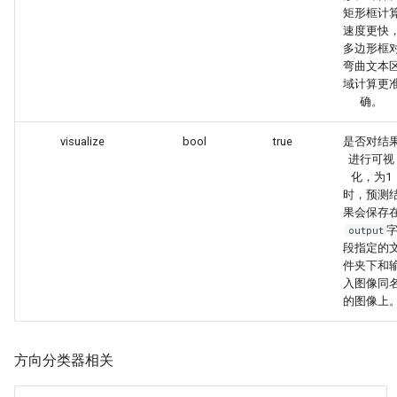
矩形框计
速度更快
多边形框
弯曲文本
域计算更
确。
visualize
bool
true
是否对结
进行可视
化，为1
时，预测
果会保存
output
段指定的
件夹下和
入图像同
的图像上
方向分类器相关