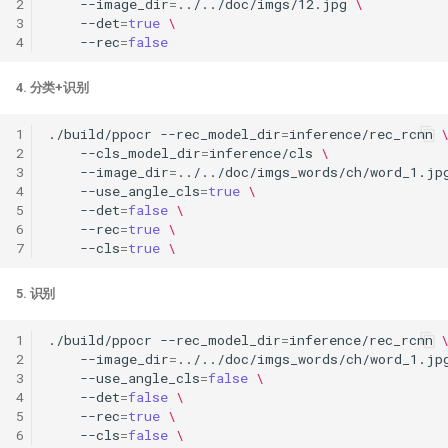
2
--image_dir
=
../../doc/imgs/12.jpg
\
3
--det
=
true
\
4
--rec
=
false
4. 分类+识别
1
./build/ppocr
--rec_model_dir
=
inference/rec_rcnn
2
--cls_model_dir
=
inference/cls
\
3
--image_dir
=
../../doc/imgs_words/ch/word_1.jp
4
--use_angle_cls
=
true
\
5
--det
=
false
\
6
--rec
=
true
\
7
--cls
=
true
\
5. 识别
1
./build/ppocr
--rec_model_dir
=
inference/rec_rcnn
2
--image_dir
=
../../doc/imgs_words/ch/word_1.jp
3
--use_angle_cls
=
false
\
4
--det
=
false
\
5
--rec
=
true
\
6
--cls
=
false
\