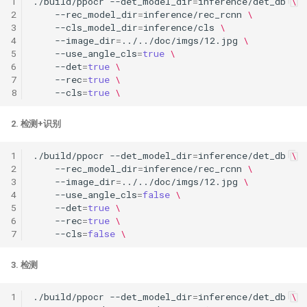
1
./build/ppocr
--det_model_dir
=
inference/det_db
\
2
--rec_model_dir
=
inference/rec_rcnn
\
3
--cls_model_dir
=
inference/cls
\
4
--image_dir
=
../../doc/imgs/12.jpg
\
5
--use_angle_cls
=
true
\
6
--det
=
true
\
7
--rec
=
true
\
8
--cls
=
true
\
2. 检测+识别
1
./build/ppocr
--det_model_dir
=
inference/det_db
\
2
--rec_model_dir
=
inference/rec_rcnn
\
3
--image_dir
=
../../doc/imgs/12.jpg
\
4
--use_angle_cls
=
false
\
5
--det
=
true
\
6
--rec
=
true
\
7
--cls
=
false
\
3. 检测
1
./build/ppocr
--det_model_dir
=
inference/det_db
\