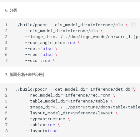
6. 分类
1
./build/ppocr
--cls_model_dir
=
inference/cls
\
2
--cls_model_dir
=
inference/cls
\
3
--image_dir
=
../../doc/imgs_words/ch/word_1.jp
4
--use_angle_cls
=
true
\
5
--det
=
false
\
6
--rec
=
false
\
7
--cls
=
true
\
7. 版面分析+表格识别
1
./build/ppocr
--det_model_dir
=
inference/det_db
\
2
--rec_model_dir
=
inference/rec_rcnn
\
3
--table_model_dir
=
inference/table
\
4
--image_dir
=
../../ppstructure/docs/table/tabl
5
--layout_model_dir
=
inference/layout
\
6
--type
=
structure
\
7
--table
=
true
\
8
--layout
=
true