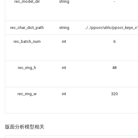
rec_model_dir
string
-
rec_char_dict_path
string
../../ppocr/utils/ppocr_keys_v1
rec_batch_num
int
6
rec_img_h
int
48
rec_img_w
int
320
版面分析模型相关