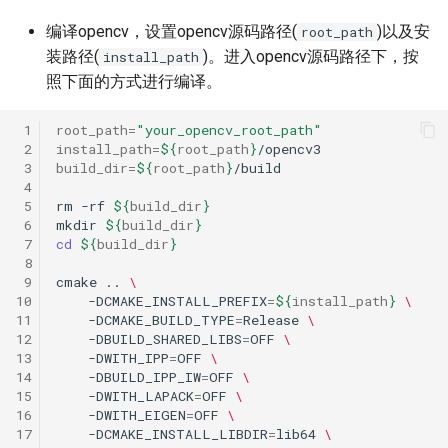
6. 分类
ParseQ
编译opencv，设置opencv源码路径(
)以及安
root_path
装路径(
)。进入opencv源码路径下，按
install_path
7. 版面分析+表格识别
CPPD
照下面的方式进行编译。
8. 版面分析
SATRN
 1
root_path
=
"your_opencv_root_path"
 2
install_path
=
${
root_path
}
 3
build_dir
=
${
root_path
}
9. 表格识别
 4
 5
rm
-rf
${
build_dir
}
3. FAQ
 6
mkdir
${
build_dir
}
 7
cd
${
build_dir
}
 8
 9
cmake
..
\
10
-DCMAKE_INSTALL_PREFIX
=
${
install_path
}
\
11
-DCMAKE_BUILD_TYPE
=
Release
\
12
-DBUILD_SHARED_LIBS
=
OFF
\
13
-DWITH_IPP
=
OFF
\
14
-DBUILD_IPP_IW
=
OFF
\
15
-DWITH_LAPACK
=
OFF
\
16
-DWITH_EIGEN
=
OFF
\
17
-DCMAKE_INSTALL_LIBDIR
=
lib64
\