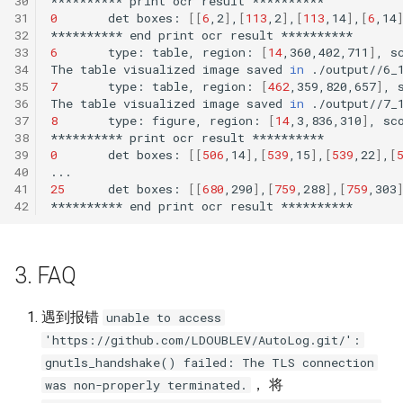
30
**********
print
ocr
result
31
0
det
boxes:
[[
6
,2
]
,
[
113
,2
]
,
[
113
,14
]
,
[
6
,14
32
**********
end
print
ocr
result
33
6
type:
table,
region:
[
14
,360,402,711
]
,
s
34
The
table
visualized
image
saved
in
35
7
type:
table,
region:
[
462
,359,820,657
]
,
36
The
table
visualized
image
saved
in
37
8
type:
figure,
region:
[
14
,3,836,310
]
,
sc
38
**********
print
ocr
result
39
0
det
boxes:
[[
506
,14
]
,
[
539
,15
]
,
[
539
,22
]
,
[
40
41
25
det
boxes:
[[
680
,290
]
,
[
759
,288
]
,
[
759
,303
42
**********
end
print
ocr
result
3. FAQ
遇到报错
unable to access
'https://github.com/LDOUBLEV/AutoLog.git/':
gnutls_handshake() failed: The TLS connection
， 将
was non-properly terminated.