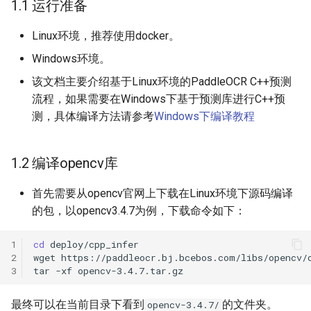
2. 开始运行
1.1 运行准备
模型压缩
关键信息抽取算法
PaddleOCR模型推理参数
SEED
Linux环境，推荐使用docker。
2.1 准备模型
博客
使用PaddleOCR架构添加新算
分布式训练
SVTR
Windows环境。
法
2.2 编译PaddleOCR C++预
该文档主要介绍基于Linux环境的PaddleOCR C++预测
测demo
项目克隆
SVTRv2
流程，如果需要在Windows下基于预测库进行C++预
测，具体编译方法请参考
Windows下编译教程
2.3 运行demo
配置文件内容与生成
ViTSTR
1. 检测+分类+识别
如何生产自定义超轻量模
ABINet
1.2 编译opencv库
2. 检测+识别
VisionLAN
首先需要从opencv官网上下载在Linux环境下源码编译
的包，以opencv3.4.7为例，下载命令如下：
3. 检测
SPIN
1
cd
2
wget
4. 分类+识别
RobustScanner
3
tar
-xf
5. 识别
RFL
最终可以在当前目录下看到
的文件夹。
opencv-3.4.7/