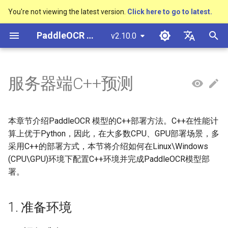
You're not viewing the latest version.
Click here to go to latest.
正
PaddleOCR 文档
v2.10.0
在
简体中文
概述
多硬件安装飞桨
1. 准备环境
概述
概述
概述
概述
概述
通用中英文OCR数据集
社区贡献
多硬件安装飞桨
基本概念
模型量化
PP-OCRv3技术报告
基本概念
基于Python预测引擎推理
返回识别位置
DB与DB++
CRNN
Text Gestalt
CAN
PGNet
TableMaster
VI-LayoutXLM
高精度中文场景文本识别
数码管识别
表单VQA
车牌识别
初
English
服务器端C++预测
SVTR
始
快速开始
快速开始
快速开始
文本检测算法
通用
其它数据标注工具
手写中文OCR数据集
附录
1.1 运行准备
支持硬件列表
文本检测
模型裁剪
PP-OCRv4技术报告
版面分析
基于C++预测引擎推理
怎样完成基于图像数据的
EAST
Rosetta
Text Telescope
LaTeX-OCR
TableSLANet
LayoutLM
液晶屏读数识别
增值税发票
日本語
抽取任务
手写体识别
化
Pу́сский язы́к
快速安装
模型库
文本识别算法
制造
其它数据合成工具
垂类多语言OCR数据集
1.2 编译opencv库
文本识别
知识蒸馏
paddleocr package使用说
表格识别
服务化部署
SAST
STAR-Net
UniMERNet
SDMGR
包装生产日期
印章检测与识别
本章节介绍PaddleOCR 模型的C++部署方法。C++在性能计
搜
हिन्दी
算上优于Python，因此，在大多数CPU、GPU部署场景，多
效果展示
模型训练
文本超分辨率算法
金融
版面分析数据集
1.3 下载或者编译Paddle预
文本方向分类器
多语言模型
版面恢复
PSENet
RARE
PP-FormulaNet
PCB文字识别
通用卡证识别
索
采用C++的部署方式，本节将介绍如何在Linux\Windows
한국인
测库
(CPU\GPU)环境下配置C++环境并完成PaddleOCR模型部
引
运行环境
推理部署
公式识别算法
交通
表格识别数据集
关键信息提取
动手学OCR
关键信息提取
FCENet
SRN
合同比对
Help translating
署。
擎
1.3.1 直接下载安装
模型库
博客
端到端OCR算法
关键信息提取数据集
模型微调
Enhanced CTC Loss
DRRG
NRTR
1. 准备环境
1.3.2 预测库源码编译
模型训练
表格识别算法
训练tricks
切片操作
CT
SAR