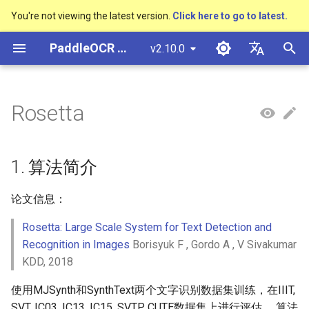
You're not viewing the latest version.
Click here to go to latest.
正
PaddleOCR 文档
v2.10.0
在
简体中文
概述
多硬件安装飞桨
基于Python预测引擎推理
概述
概述
DB与DB++
1. 算法简介
Text Gestalt
CAN
PGNet
TableMaster
VI-LayoutXLM
概述
概述
通用中英文OCR数据集
社区贡献
多硬件安装飞桨
基本概念
模型量化
PP-OCRv3技术报告
基本概念
基于Python预测引擎推理
返回识别位置
高精度中文场景文本识别
数码管识别
表单VQA
车牌识别
初
English
Rosetta
SVTR
始
快速开始
基于C++预测引擎推理
快速开始
快速开始
EAST
2. 环境配置
Text Telescope
LaTeX-OCR
TableSLANet
LayoutLM
通用
其它数据标注工具
手写中文OCR数据集
附录
支持硬件列表
文本检测
模型裁剪
PP-OCRv4技术报告
版面分析
基于C++预测引擎推理
怎样完成基于图像数据的
液晶屏读数识别
增值税发票
日本語
抽取任务
手写体识别
化
Pу́сский язы́к
Visual Studio 2019
快速安装
模型库
SAST
3. 模型训练、评估、预测
UniMERNet
SDMGR
制造
其它数据合成工具
垂类多语言OCR数据集
文本识别
知识蒸馏
paddleocr package使用说
表格识别
服务化部署
包装生产日期
印章检测与识别
1. 算法简介
搜
Community CMake 编译指南
हिन्दी
效果展示
模型训练
PSENet
PP-FormulaNet
金融
版面分析数据集
3.1 训练
文本方向分类器
多语言模型
版面恢复
PCB文字识别
通用卡证识别
索
论文信息：
한국인
服务化部署
引
Rosetta: Large Scale System for Text Detection and
运行环境
推理部署
FCENet
交通
表格识别数据集
3.2 评估
关键信息提取
动手学OCR
关键信息提取
合同比对
Help translating
Recognition in Images
Borisyuk F , Gordo A , V Sivakumar
擎
Android部署
KDD, 2018
模型库
博客
DRRG
关键信息提取数据集
3.3 预测
模型微调
Enhanced CTC Loss
Jetson部署
使用MJSynth和SynthText两个文字识别数据集训练，在IIIT,
模型训练
CT
4. 推理部署
训练tricks
切片操作
SVT, IC03, IC13, IC15, SVTP, CUTE数据集上进行评估， 算法