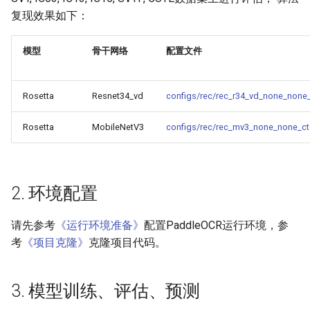
端侧部署
复现效果如下：
模型压缩
4.1 Python推理
PaddleOCR模型推理参数
网页前端部署
模型
骨干网络
配置文件
博客
4.2 C++推理
分布式训练
Paddle2ONNX模型转化与预
测
4.3 Serving服务化部署
项目克隆
Rosetta
Resnet34_vd
configs/rec/rec_r34_vd_none_none_
云上飞桨部署工具
4.4 更多推理部署
配置文件内容与生成
Rosetta
MobileNetV3
configs/rec/rec_mv3_none_none_ct
Benchmark
5. FAQ
如何生产自定义超轻量模
2. 环境配置
引用
请先参考
《运行环境准备》
配置PaddleOCR运行环境，参
考
《项目克隆》
克隆项目代码。
3. 模型训练、评估、预测