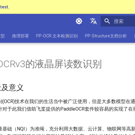
atest.
正在初始化
简体中文
模型
推理部署
PP-OCR 文本检测识别
PP-Structure文档分析
English
日本語
-OCRv3的液晶屏读数识别
Pу́сский язы́к
हिन्दी
景及意义
한국인
Help translating
别(OCR)技术在我们的生活当中被广泛使用，但是大多数模型在
对于此我们借助飞桨提供的PaddleOCR套件较容易的实现了
量基础（NQI）为准绳，充分利用大数据、云计算、物联网等高