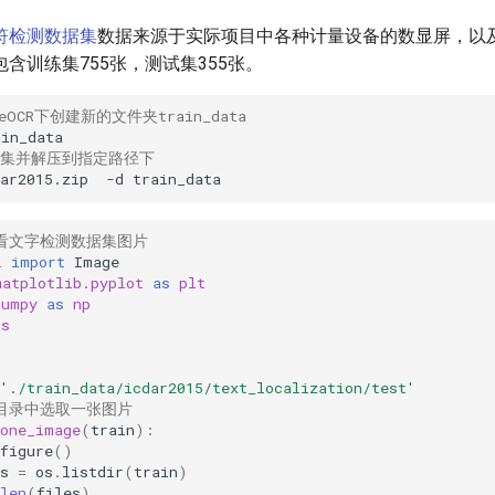
符检测数据集
数据来源于实际项目中各种计量设备的数显屏，以
含训练集755张，测试集355张。
leOCR下创建新的文件夹train_data
据集并解压到指定路径下
ar2015.zip
-d
查看文字检测数据集图片
L
import
Image
matplotlib.pyplot
as
plt
numpy
as
np
os
'./train_data/icdar2015/text_localization/test'
定目录中选取一张图片
_one_image
(
train
):
figure
()
s
=
os
.
listdir
(
train
)
len
(
files
)