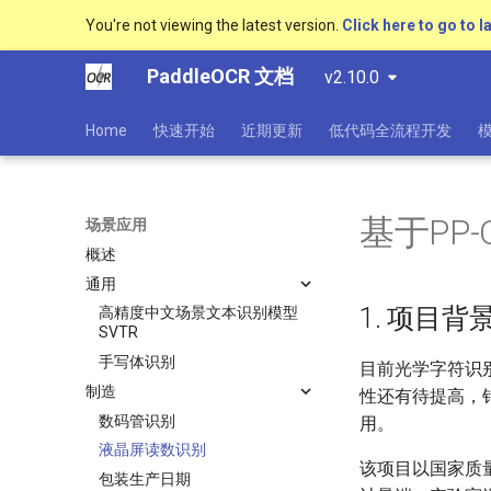
You're not viewing the latest version.
Click here to go to l
PaddleOCR 文档
v2.10.0
Home
快速开始
近期更新
低代码全流程开发
基于PP
场景应用
概述
通用
1. 项目背
高精度中文场景文本识别模型
SVTR
手写体识别
目前光学字符识
制造
性还有待提高，针
数码管识别
用。
液晶屏读数识别
该项目以国家质
包装生产日期