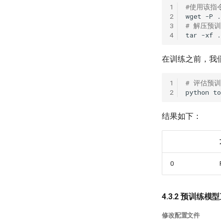
1
#使用该指
2
wget
-P
3
# 解压预
4
tar
-xf
在训练之前，我
1
# 评估预
2
python
to
结果如下：
0
4.3.2 预训练模型
修改配置文件