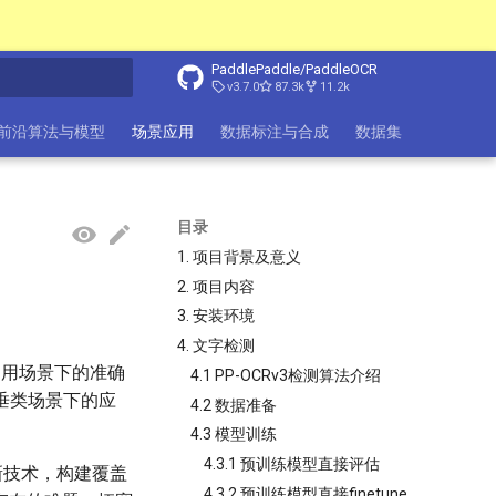
PaddlePaddle/PaddleOCR
v3.7.0
87.3k
11.2k
搜索引擎
前沿算法与模型
场景应用
数据标注与合成
数据集
FAQ
目录
1. 项目背景及意义
2. 项目内容
3. 安装环境
4. 文字检测
通用场景下的准确
4.1 PP-OCRv3检测算法介绍
在垂类场景下的应
4.2 数据准备
4.3 模型训练
4.3.1 预训练模型直接评估
新技术，构建覆盖
4.3.2 预训练模型直接finetune