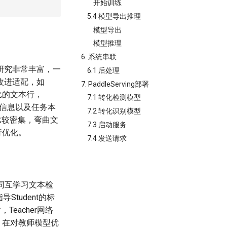
开始训练
5.4 模型导出推理
模型导出
模型推理
6. 系统串联
研究非常丰富，一
6.1 后处理
改进适配，如
7. PaddleServing部署
宽比的文本行，
7.1 转化检测模型
目标信息以及任务本
7.2 转化识别模型
比较密集，弯曲文
7.3 启动服务
行优化。
7.4 发送请求
g) 协同互学习文本检
tudent的标
Teacher网络
，在对教师模型优