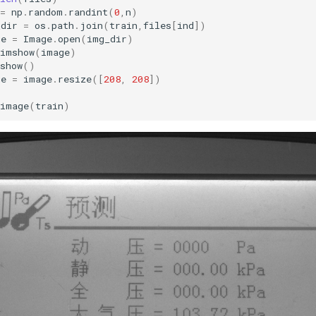
=
np
.
random
.
randint
(
0
,
n
)
_dir
=
os
.
path
.
join
(
train
,
files
[
ind
])
ge
=
Image
.
open
(
img_dir
)
imshow
(
image
)
show
()
ge
=
image
.
resize
([
208
,
208
])
_image
(
train
)