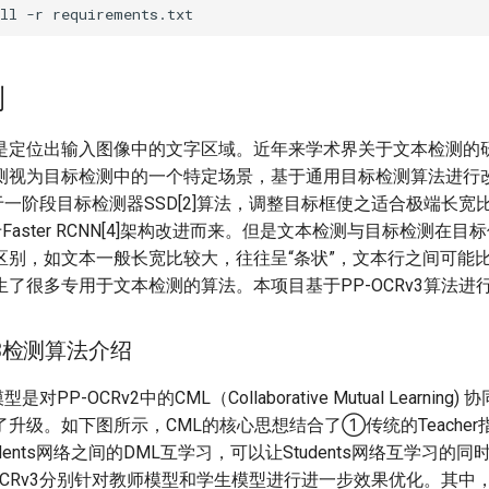
ll
-r
测
是定位出输入图像中的文字区域。近年来学术界关于文本检测的
测视为目标检测中的一个特定场景，基于通用目标检测算法进行
[1]基于一阶段目标检测器SSD[2]算法，调整目标框使之适合极端长
基于Faster RCNN[4]架构改进而来。但是文本检测与目标检测在
区别，如文本一般长宽比较大，往往呈“条状”，文本行之间可能
了很多专用于文本检测的算法。本项目基于PP-OCRv3算法进
CRv3检测算法介绍
型是对PP-OCRv2中的CML（Collaborative Mutual Learnin
升级。如下图所示，CML的核心思想结合了①传统的Teacher指导S
dents网络之间的DML互学习，可以让Students网络互学习的同时，
OCRv3分别针对教师模型和学生模型进行进一步效果优化。其中