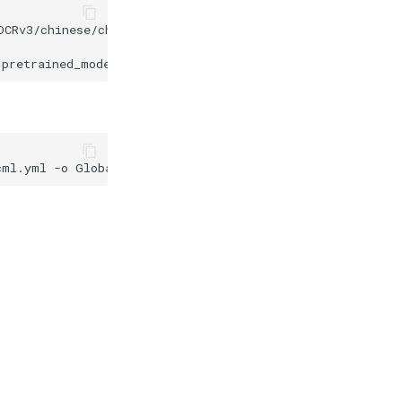
cml.yml
-o
Global.pretrained_model
=
"./pretrained_models/