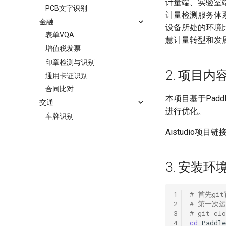
计量端、实验室
PCB文字识别
计量检测服务体
金融
设备所处的环境
表单VQA
慧计量转型和发
增值税发票
印章检测与识别
2. 项目内
通用卡证识别
合同比对
本项目基于Pad
交通
进行优化。
车牌识别
Aistudio项目链
3. 安装环
1
# 首先gi
2
# 第一次
3
# git cl
4
cd