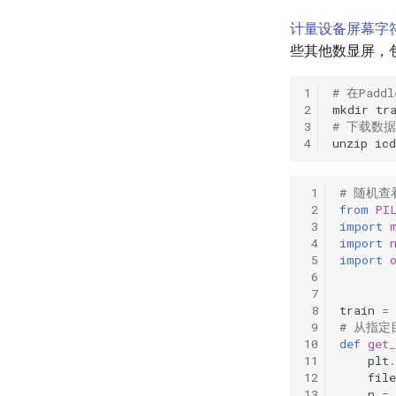
计量设备屏幕字
些其他数显屏，包
1
# 在Padd
2
mkdir
3
# 下载数
4
unzip
icd
 1
# 随机
 2
from
PI
 3
import
 4
import
 5
import
 6
 7
 8
train
=
 9
# 从指
10
def
get
11
plt
.
12
file
13
n
=