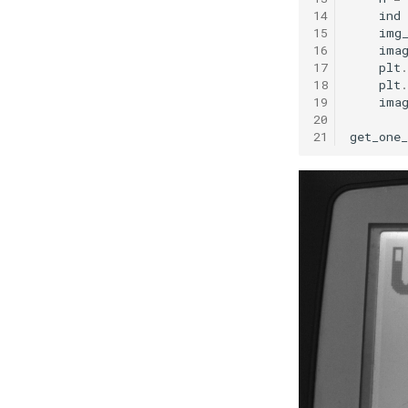
14
ind
15
img
16
ima
17
plt
.
18
plt
.
19
ima
20
21
get_one