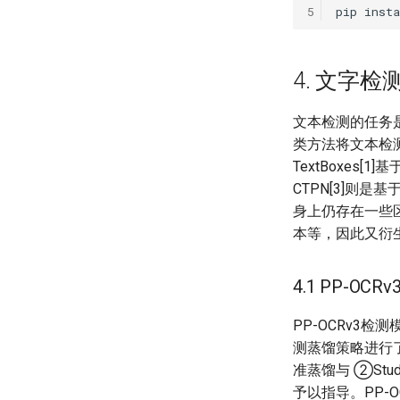
5
pip
insta
4. 文字检
文本检测的任务
类方法将文本检
TextBoxes
CTPN[3]则是
身上仍存在一些
本等，因此又衍生
4.1 PP-O
PP-OCRv3检测模
测蒸馏策略进行了
准蒸馏与 ②Stu
予以指导。PP-