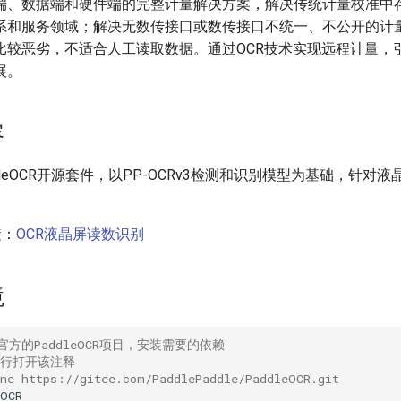
端、数据端和硬件端的完整计量解决方案，解决传统计量校准中
系和服务领域；解决无数传接口或数传接口不统一、不公开的计
比较恶劣，不适合人工读取数据。通过OCR技术实现远程计量，
展。
容
dleOCR开源套件，以PP-OCRv3检测和识别模型为基础，针对
接：
OCR液晶屏读数识别
境
t官方的PaddleOCR项目，安装需要的依赖
运行打开该注释
one https://gitee.com/PaddlePaddle/PaddleOCR.git