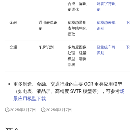
合成、漏识
码管字符识
ParseQ
别调优
别
CPPD
金融
通用表单识
多模态通用
多模态表单
下
别
表单结构化
识别
提取
SATRN
交通
车牌识别
多角度图像
轻量级车牌
下
处理、轻量
识别
模型、端侧
部署
更多制造、金融、交通行业的主要 OCR 垂类应用模型
（如电表、液晶屏、高精度 SVTR 模型等），可参考
场
景应用模型下载
2025年3月7日
2025年3月7日