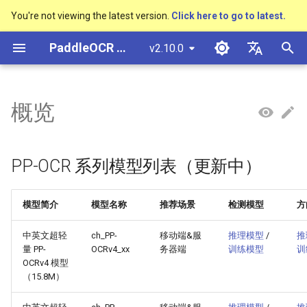
You're not viewing the latest version.
Click here to go to latest.
正
PaddleOCR 文档
v2.10.0
在
简体中文
概述
多硬件安装飞桨
基于Python预测引擎推理
概述
概述
概述
概述
概述
通用中英文OCR数据集
社区贡献
基本概念
模型量化
PP-OCRv3技术报告
基本概念
基于Python预测引擎推理
返回识别位置
DB与DB++
CRNN
Text Gestalt
CAN
PGNet
TableMaster
VI-LayoutXLM
高精度中文场景文本识别
数码管识别
表单VQA
车牌识别
初
English
概览
SVTR
始
快速开始
支持硬件列表
基于C++预测引擎推理
快速开始
快速开始
文本检测算法
通用
其它数据标注工具
手写中文OCR数据集
附录
文本检测
模型裁剪
PP-OCRv4技术报告
版面分析
基于C++预测引擎推理
怎样完成基于图像数据的
EAST
Rosetta
Text Telescope
LaTeX-OCR
TableSLANet
LayoutLM
液晶屏读数识别
增值税发票
日本語
抽取任务
手写体识别
化
Pу́сский язы́к
Visual Studio 2019
快速安装
模型库
文本识别算法
制造
其它数据合成工具
垂类多语言OCR数据集
文本识别
知识蒸馏
paddleocr package使用说
表格识别
服务化部署
SAST
STAR-Net
UniMERNet
SDMGR
包装生产日期
印章检测与识别
PP-OCR 系列模型列表（更新中）
搜
Community CMake 编译指南
हिन्दी
效果展示
模型训练
文本超分辨率算法
金融
版面分析数据集
文本方向分类器
多语言模型
版面恢复
PSENet
RARE
PP-FormulaNet
PCB文字识别
通用卡证识别
索
한국인
模型简介
模型名称
推荐场景
检测模型
方
服务化部署
引
运行环境
推理部署
公式识别算法
交通
表格识别数据集
关键信息提取
动手学OCR
关键信息提取
FCENet
SRN
合同比对
Help translating
中英文超轻
ch_PP-
移动端&服
推理模型
/
推
擎
Android部署
量 PP-
OCRv4_xx
务器端
训练模型
训
模型库
博客
端到端OCR算法
关键信息提取数据集
模型微调
Enhanced CTC Loss
DRRG
NRTR
OCRv4 模型
Jetson部署
（15.8M）
模型训练
表格识别算法
训练tricks
切片操作
CT
SAR