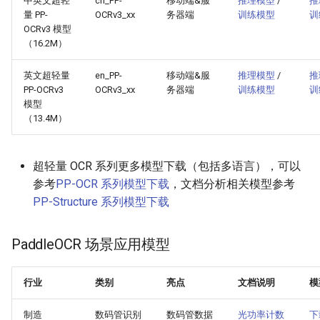
中英文超轻
ch_PP-
移动端&服
推理模型
/
推
端侧部署
量 PP-
OCRv3_xx
务器端
训练模型
训
模型压缩
关键信息抽取算法
PaddleOCR模型推理参数
SEED
OCRv3 模型
网页前端部署
（16.2M）
博客
使用PaddleOCR架构添加新算
分布式训练
SVTR
Paddle2ONNX模型转化与预
法
英文超轻量
en_PP-
移动端&服
推理模型
/
推
测
PP-OCRv3
OCRv3_xx
务器端
训练模型
训
项目克隆
SVTRv2
模型
（13.4M）
云上飞桨部署工具
配置文件内容与生成
ViTSTR
Benchmark
如何生产自定义超轻量模
ABINet
超轻量 OCR 系列更多模型下载（包括多语言），可以
参考
PP-OCR 系列模型下载
，文档分析相关模型参考
VisionLAN
PP-Structure 系列模型下载
SPIN
PaddleOCR 场景应用模型
RobustScanner
行业
类别
亮点
文档说明
模
RFL
制造
数码管识别
数码管数据
光功率计数
下