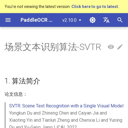
You're not viewing the latest version.
Click here to go to latest.
正
PaddleOCR 文档
v2.10.0
在
简体中文
概述
多硬件安装飞桨
基于Python预测引擎推理
概述
概述
DB与DB++
1. 算法简介
Text Gestalt
CAN
PGNet
TableMaster
VI-LayoutXLM
概述
概述
通用中英文OCR数据集
社区贡献
多硬件安装飞桨
基本概念
模型量化
PP-OCRv3技术报告
基本概念
基于Python预测引擎推理
返回识别位置
高精度中文场景文本识别
数码管识别
表单VQA
车牌识别
初
English
场景文本识别算法-SVTR
SVTR
始
快速开始
基于C++预测引擎推理
快速开始
快速开始
EAST
Text Telescope
LaTeX-OCR
TableSLANet
LayoutLM
通用
其它数据标注工具
手写中文OCR数据集
附录
SVTR算法简介
支持硬件列表
文本检测
模型裁剪
PP-OCRv4技术报告
版面分析
基于C++预测引擎推理
怎样完成基于图像数据的
液晶屏读数识别
增值税发票
日本語
抽取任务
手写体识别
化
Pу́сский язы́к
Visual Studio 2019
快速安装
模型库
SAST
2. 环境配置
UniMERNet
SDMGR
制造
其它数据合成工具
垂类多语言OCR数据集
文本识别
知识蒸馏
paddleocr package使用说
表格识别
服务化部署
包装生产日期
印章检测与识别
搜
Community CMake 编译指南
हिन्दी
1. 算法简介
效果展示
模型训练
PSENet
3. 模型训练、评估、预测
PP-FormulaNet
金融
版面分析数据集
文本方向分类器
多语言模型
版面恢复
PCB文字识别
通用卡证识别
索
한국인
服务化部署
引
论文信息：
运行环境
推理部署
FCENet
交通
表格识别数据集
3.1 模型训练
关键信息提取
动手学OCR
关键信息提取
合同比对
Help translating
擎
Android部署
SVTR: Scene Text Recognition with a Single Visual Model
模型库
博客
DRRG
关键信息提取数据集
数据集准备
模型微调
Enhanced CTC Loss
Yongkun Du and Zhineng Chen and Caiyan Jia and
Jetson部署
Xiaoting Yin and Tianlun Zheng and Chenxia Li and Yuning
模型训练
CT
启动训练
训练tricks
切片操作
Du and Yu-Gang Jiang IJCAI, 2022