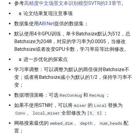
参考
高精度中文场景文本识别模型SVTR的3.3章节
。
论文结果复现注意事项
数据集使用
ABINet
提供的数据集；
默认使用4卡GPU训练，单卡Batchsize默认为512，总
Batchsize为2048，对应的学习率为0.0005，当修改
Batchsize或者改变GPU卡数，学习率应等比例修改。
进一步优化的探索点
学习率调整：可以调整为默认的两倍保持Batchsize不
变；或者将Batchsize减小为默认的1/2，保持学习率不
变；
数据增强策略：可选
和
；
RecConAug
RecAug
如果不使用STN时，可以将
的
替换为
mixer
Local
、
全部修改为
；
Conv
local_mixer
[5, 5]
网格搜索最优的
、
、
配
embed_dim
depth
num_heads
置；