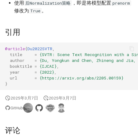
使用
，即是将模型配置
后Normalization策略
prenorm
修改为
。
True
引用
@article
{
Du2022SVTR
,
title
=
{SVTR: Scene Text Recognition with a Si
author
=
{Du, Yongkun and Chen, Zhineng and Jia,
booktitle
=
{IJCAI}
,
year
=
{2022}
,
url
=
{https://arxiv.org/abs/2205.00159}
}
2025年3月7日
2025年3月7日
GitHub
评论