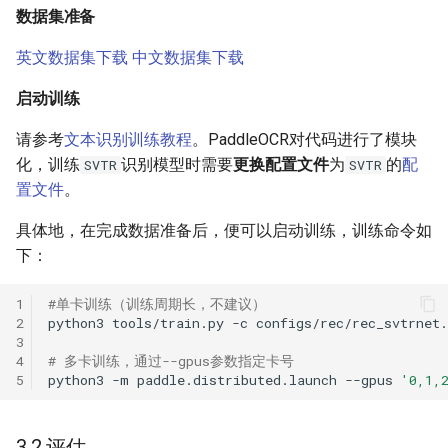
数据集准备
英文数据集下载
中文数据集下载
启动训练
请参考
文本识别训练教程
。PaddleOCR对代码进行了模块
化，训练
识别模型时需要
更换配置文件
为
的
配
SVTR
SVTR
置文件
。
具体地，在完成数据准备后，便可以启动训练，训练命令如
下：
1
#单卡训练（训练周期长，不建议）
2
python3
tools/train.py
-c
3
4
# 多卡训练，通过--gpus参数指定卡号
5
python3
-m
paddle.distributed.launch
--gpus
'0,1,
3.2 评估