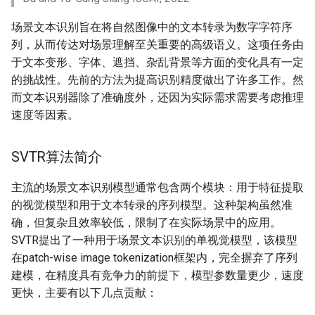
端侧部署
模型压缩
3.2 评估
PaddleOCR模型推理参数
场景文本识别旨在将自然图像中的文本转录为数字字符序
网页前端部署
列，从而传达对场景理解至关重要的高级语义。这项任务由
博客
3.3 预测
分布式训练
于文本变形、字体、遮挡、杂乱背景等方面的变化具有一定
Paddle2ONNX模型转化与预
的挑战性。先前的方法为提高识别精度做出了许多工作。然
测
4. 推理部署
项目克隆
而文本识别器除了准确度外，还因为实际需求需要考虑推理
速度等因素。
云上飞桨部署工具
4.1 Python推理
配置文件内容与生成
SVTR算法简介
Benchmark
4.2 C++推理部署
如何生产自定义超轻量模
主流的场景文本识别模型通常包含两个模块：用于特征提取
4.3 Serving服务化部署
的视觉模型和用于文本转录的序列模型。这种架构虽然准
确，但复杂且效率较低，限制了在实际场景中的应用。
4.4 更多推理部署
SVTR提出了一种用于场景文本识别的单视觉模型，该模型
在patch-wise image tokenization框架内，完全摒弃了序列
5. FAQ
建模，在精度具有竞争力的前提下，模型参数量更少，速度
更快，主要有以下几点贡献：
引用