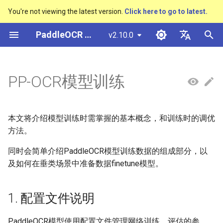
You're not viewing the latest version.
Click here to go to latest.
正
PaddleOCR 文档
v2.10.0
在
简体中文
概述
多硬件安装飞桨
基于Python预测引擎推理
概述
1. 配置文件说明
基于Python预测引擎推理
返回识别位置
概述
概述
概述
通用中英文OCR数据集
社区贡献
多硬件安装飞桨
基本概念
模型量化
PP-OCRv3技术报告
DB与DB++
CRNN
Text Gestalt
CAN
PGNet
TableMaster
VI-LayoutXLM
高精度中文场景文本识别
数码管识别
表单VQA
车牌识别
初
English
PP-OCR模型训练
SVTR
始
快速开始
基于C++预测引擎推理
快速开始
2. 基本概念
基于C++预测引擎推理
怎样完成基于图像数据的信息
文本检测算法
通用
其它数据标注工具
手写中文OCR数据集
附录
支持硬件列表
文本检测
模型裁剪
PP-OCRv4技术报告
EAST
Rosetta
Text Telescope
LaTeX-OCR
TableSLANet
LayoutLM
液晶屏读数识别
增值税发票
日本語
抽取任务
手写体识别
化
Pу́сский язы́к
Visual Studio 2019
快速安装
服务化部署
文本识别算法
制造
其它数据合成工具
垂类多语言OCR数据集
2.1 学习率
文本识别
知识蒸馏
paddleocr package使用说
SAST
STAR-Net
UniMERNet
SDMGR
包装生产日期
印章检测与识别
本文将介绍模型训练时需掌握的基本概念，和训练时的调优
搜
Community CMake 编译指南
हिन्दी
方法。
效果展示
文本超分辨率算法
金融
版面分析数据集
2.2 正则化
文本方向分类器
多语言模型
PSENet
RARE
PP-FormulaNet
PCB文字识别
通用卡证识别
索
한국인
同时会简单介绍PaddleOCR模型训练数据的组成部分，以
服务化部署
引
及如何在垂类场景中准备数据finetune模型。
运行环境
公式识别算法
交通
表格识别数据集
2.3 评估指标
关键信息提取
动手学OCR
FCENet
SRN
合同比对
Help translating
擎
Android部署
模型库
3. 数据与垂类场景
端到端OCR算法
关键信息提取数据集
模型微调
Enhanced CTC Loss
DRRG
NRTR
1. 配置文件说明
Jetson部署
模型训练
表格识别算法
3.1 训练数据
训练tricks
切片操作
CT
SAR
PaddleOCR模型使用配置文件管理网络训练、评估的参