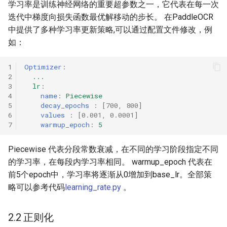
学习率是训练神经网络的重要超参数之一，它代表在每一次
ParseQ
迭代中梯度向损失函数最优解移动的步长。 在PaddleOCR
中提供了多种学习率更新策略,可以通过配置文件修改，例
CPPD
如：
SATRN
1
Optimizer
:
2
...
3
lr
:
4
name
:
Piecewise
5
decay_epochs 
:
[
700
,
800
]
6
values 
:
[
0.001
,
0.0001
]
7
warmup_epoch
:
5
Piecewise 代表分段常数衰减，在不同的学习阶段指定不同
的学习率，在每段内学习率相同。 warmup_epoch 代表在
前5个epoch中，学习率将逐渐从0增加到base_lr。全部策
略可以参考代码
learning_rate.py
。
2.2 正则化