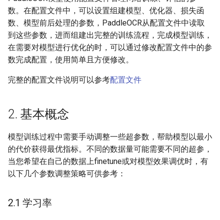
端侧部署
数。在配置文件中，可以设置组建模型、优化器、损失函
模型压缩
关键信息抽取算法
3.2 垂类场景
PaddleOCR模型推理参数
SEED
数、模型前后处理的参数，PaddleOCR从配置文件中读取
网页前端部署
到这些参数，进而组建出完整的训练流程，完成模型训练，
博客
使用PaddleOCR架构添加新算
3.3 自己构建数据集
分布式训练
SVTR
在需要对模型进行优化的时，可以通过修改配置文件中的参
Paddle2ONNX模型转化与预
法
数完成配置，使用简单且方便修改。
测
4. 常见问题
项目克隆
SVTRv2
完整的配置文件说明可以参考
配置文件
云上飞桨部署工具
配置文件内容与生成
ViTSTR
Benchmark
如何生产自定义超轻量模
ABINet
2. 基本概念
VisionLAN
模型训练过程中需要手动调整一些超参数，帮助模型以最小
的代价获得最优指标。不同的数据量可能需要不同的超参，
SPIN
当您希望在自己的数据上finetune或对模型效果调优时，有
以下几个参数调整策略可供参考：
RobustScanner
2.1 学习率
RFL